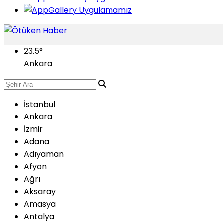
23.5
°
Ankara
İstanbul
Ankara
İzmir
Adana
Adıyaman
Afyon
Ağrı
Aksaray
Amasya
Antalya