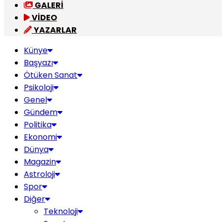
GALERİ
VİDEO
YAZARLAR
Künye
Başyazı
Ötüken Sanat
Psikoloji
Genel
Gündem
Politika
Ekonomi
Dünya
Magazin
Astroloji
Spor
Diğer
Teknoloji