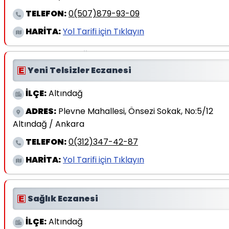
TELEFON:
0(507)879-93-09
Diğer
HARİTA:
Yol Tarifi için Tıklayın
Teknoloji
Yeni Telsizler Eczanesi
Sanat
İLÇE:
Altındağ
ADRES:
Plevne Mahallesi, Önsezi Sokak, No:5/12
Altındağ / Ankara
Ankara Kulisi
TELEFON:
0(312)347-42-87
HARİTA:
Yol Tarifi için Tıklayın
Hava Durumu
İletişim
Sağlık Eczanesi
İLÇE:
Altındağ