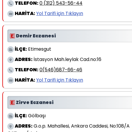
TELEFON:
0 (312) 543-56-44
HARİTA:
Yol Tarifi için Tıklayın
Demir Eczanesi
İLÇE:
Etimesgut
ADRES:
İstasyon Mah.leylak Cad.no:16
TELEFON:
0(546)687-66-46
HARİTA:
Yol Tarifi için Tıklayın
Zirve Eczanesi
İLÇE:
Gölbaşı
ADRES:
G.o.p. Mahallesi, Ankara Caddesi, No:108/A