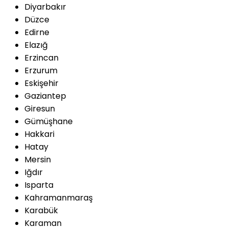
Diyarbakır
Düzce
Edirne
Elazığ
Erzincan
Erzurum
Eskişehir
Gaziantep
Giresun
Gümüşhane
Hakkari
Hatay
Mersin
Iğdır
Isparta
Kahramanmaraş
Karabük
Karaman