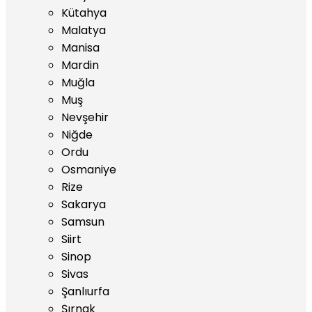
Kütahya
Malatya
Manisa
Mardin
Muğla
Muş
Nevşehir
Niğde
Ordu
Osmaniye
Rize
Sakarya
Samsun
Siirt
Sinop
Sivas
Şanlıurfa
Şırnak