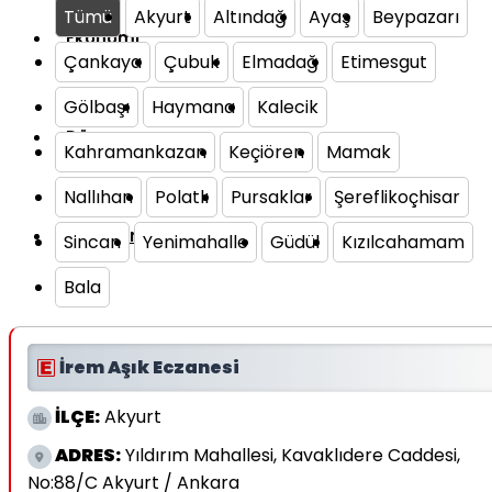
Tümü
Akyurt
Altındağ
Ayaş
Beypazarı
Ekonomi
Çankaya
Çubuk
Elmadağ
Etimesgut
Gölbaşı
Haymana
Kalecik
Dünya
Kahramankazan
Keçiören
Mamak
Nallıhan
Polatlı
Pursaklar
Şereflikoçhisar
Magazin
Sincan
Yenimahalle
Güdül
Kızılcahamam
Bala
Astroloji
İrem Aşık Eczanesi
İLÇE:
Akyurt
Spor
ADRES:
Yıldırım Mahallesi, Kavaklıdere Caddesi,
No:88/C Akyurt / Ankara