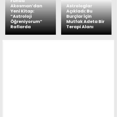
Funda
Akosman’dan
Astrologlar
Yeni Kitap:
Açıkladı: Bu
“Astroloji
Burçlar İçin
Öğreniyorum”
Mutfak Adeta Bir
Raflarda
Terapi Alanı