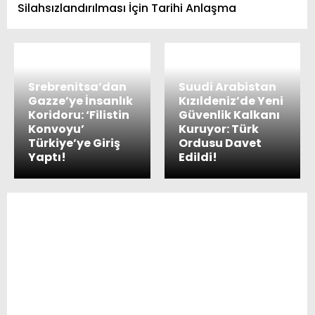
Silahsızlandırılması İçin Tarihi Anlaşma
Srebrenitsa’dan
Suudi Arabistan
Gazze’ye İnsanlık
Kızıldeniz’de Yeni
Koridoru: ‘Filistin
Güvenlik Kalkanı
Konvoyu’
Kuruyor: Türk
Türkiye’ye Giriş
Ordusu Davet
Yaptı!
Edildi!