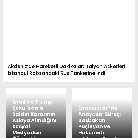
Akdeniz’de Hareketli Dakikalar: İtalyan Askerleri
İstanbul Rotasındaki Rus Tankerine İndi
İsrail’de Trump
Şoku: İran’a
Ermenistan’da
Saldırı Kararının
Anayasal Süreç:
Askıya Alındığını
Başbakan
Sosyal
Paşinyan ve
Medyadan
Hükümeti