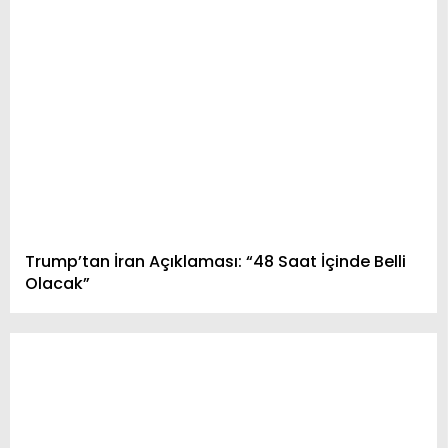
DÜNYA
MAGAZIN
ASTROLOJI
SPOR
WhatsApp
İhbar Hattı
DIĞER
Trump’tan İran Açıklaması: “48 Saat İçinde Belli
Olacak”
Facebook
Instagram