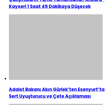
Kayseri 1 Saat 45 Dakikaya Düşecek
Adalet Bakanı Akın Gürlek’ten Esenyurt’ta
Sert Uyuşturucu ve Çete Açıklaması