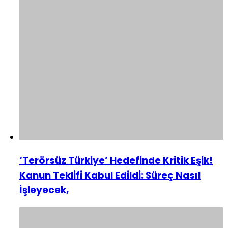
‘Terörsüz Türkiye’ Hedefinde Kritik Eşik!
Kanun Teklifi Kabul Edildi: Süreç Nasıl
İşleyecek,