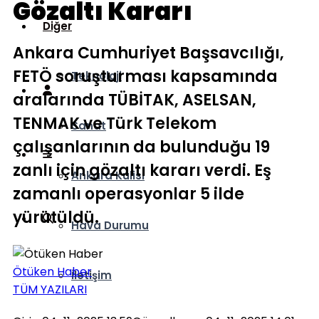
Gözaltı Kararı
Diğer
Ankara Cumhuriyet Başsavcılığı,
FETÖ soruşturması kapsamında
Teknoloji
aralarında TÜBİTAK, ASELSAN,
TENMAK ve Türk Telekom
Sanat
çalışanlarının da bulunduğu 19
zanlı için gözaltı kararı verdi. Eş
Ankara Kulisi
zamanlı operasyonlar 5 ilde
yürütüldü.
Hava Durumu
Ötüken Haber
İletişim
TÜM YAZILARI