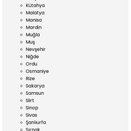
Kütahya
Malatya
Manisa
Mardin
Muğla
Muş
Nevşehir
Niğde
Ordu
Osmaniye
Rize
Sakarya
Samsun
Siirt
Sinop
Sivas
Şanlıurfa
Şırnak