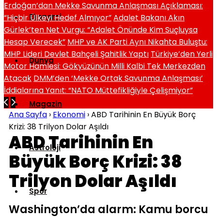
Erdoğan’dan Mekke Savunma Anlaşması Açıklaması:
Ekonomi
“Hiçbir Ülkeyi Hedef Almıyor”
Adalet Bakanı Akın
Gürlek’ten Net Vurgu: “Adalet Önünde Kim Suçluysa
Hesap Verecek”
MHP ve AK Parti Aynı Nikahta Buluştu:
MHP Lideri Devlet Bahçeli Şahitlik Yaptı
Türkiye’den Yerli
Dünya
Motor Hamlesi: Gökyüzünün Milli Kalbi Tek Merkezden
Atacak
DMM’den ‘Mekke Ortak Savunma Anlaşması’
İddialarına Yanıt: “NATO Müttefikliğiyle Çelişmiyor”
Magazin
Ana Sayfa
›
Ekonomi
›
ABD Tarihinin En Büyük Borç
Krizi: 38 Trilyon Dolar Aşıldı
ABD Tarihinin En
Astroloji
Büyük Borç Krizi: 38
Trilyon Dolar Aşıldı
Spor
Washington’da alarm: Kamu borcu