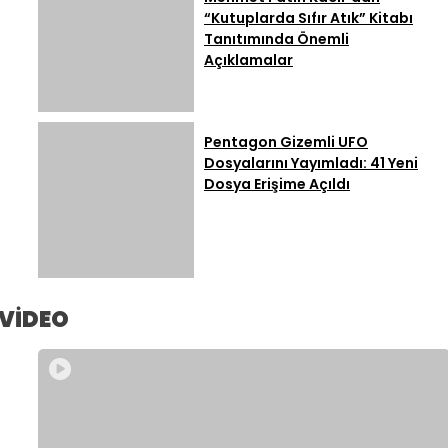
“Kutuplarda Sıfır Atık” Kitabı
Tanıtımında Önemli
Açıklamalar
Pentagon Gizemli UFO
Dosyalarını Yayımladı: 41 Yeni
Dosya Erişime Açıldı
VİDEO