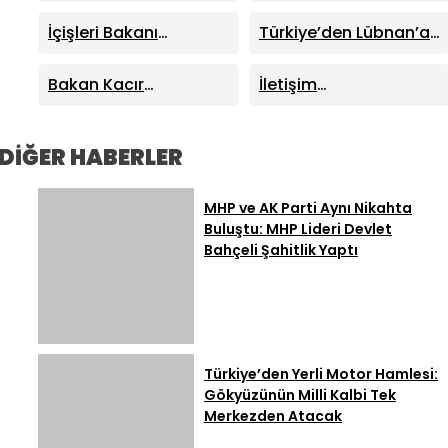
Bakanı Mehmet Fatih
Dosyalarını Yayımladı:
Kacır’dan “Kutuplarda
41 Yeni Dosya Erişime
İçişleri Bakanı
Türkiye’den Lübnan’a
Sıfır Atık” Kitabı
Açıldı
Mustafa Çiftçi
Kritik Destek: Enerjiden
Tanıtımında Önemli
Sinop’ta Yeni Hizmet
Demir Yoluna Dev İş
Bakan Kacır
İletişim
Açıklamalar
Binalarının Açılışını
Birliği
Trabzon’da Açıkladı:
Başkanlığından “Milli
Yaptı
Sıfır Atık Projelerine
Dayanışma”
914 Milyon TL Destek
Kampanyası: Terörün
DİĞER HABERLER
40 Yıllık Ekonomik
Maliyeti Açıklandı
MHP ve AK Parti Aynı Nikahta
Buluştu: MHP Lideri Devlet
Bahçeli Şahitlik Yaptı
Türkiye’den Yerli Motor Hamlesi:
Gökyüzünün Milli Kalbi Tek
Merkezden Atacak