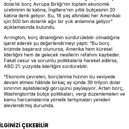
dolarlık borç Avrupa Birliği’nin toplam ekonomik
üretiminin iki katına, İngiltere’nin yıllık bütçesinin 20
katına denk geliyor. Bu, 18 yaş altındaki her Amerikalı
için 500 bin dolarlık ağır bir yük anlamına geliyor”
açıklamasında bulundu.
Arrington, borç dinamiğinin sürdürülebilir olmadığına
işaret ederek şu değerlendirmeyi yaptı: “Bu borç
krizinde başarısız olunursa, Amerika hem küresel
liderliğini hem de gelecek nesillerin refahını kaybeder.
Fakat cesur ve sorumlu politikalarla hareket edilirse,
ABD 21. yüzyılda liderliğini sürdürebilir.
”Ekonomi çevreleri, borçlanma hızının bu seviyede
devam etmesi hâlinde birkaç ay içinde 39 trilyon dolar
sınırının aşılabileceği görüşünü paylaşıyor. Artan borç,
Washington’da bütçe politikaları, vergi düzenlemeleri ve
kamu harcamalarına yönelik tartışmaları yeniden
alevlendirmiş durumda.
İLGİNİZİ
ÇEKEBİLİR