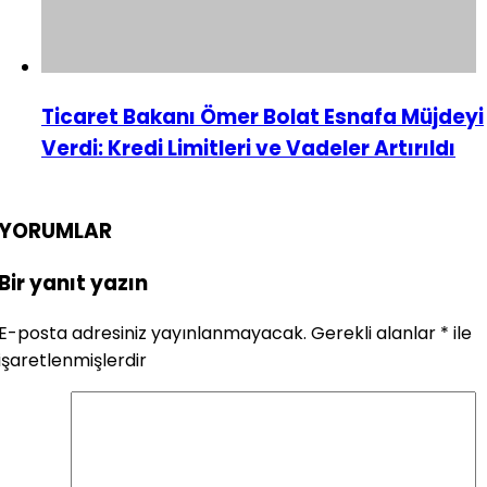
Ticaret Bakanı Ömer Bolat Esnafa Müjdeyi
Verdi: Kredi Limitleri ve Vadeler Artırıldı
YORUMLAR
Bir yanıt yazın
E-posta adresiniz yayınlanmayacak.
Gerekli alanlar
*
ile
işaretlenmişlerdir