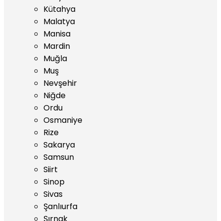
Kütahya
Malatya
Manisa
Mardin
Muğla
Muş
Nevşehir
Niğde
Ordu
Osmaniye
Rize
Sakarya
Samsun
Siirt
Sinop
Sivas
Şanlıurfa
Şırnak