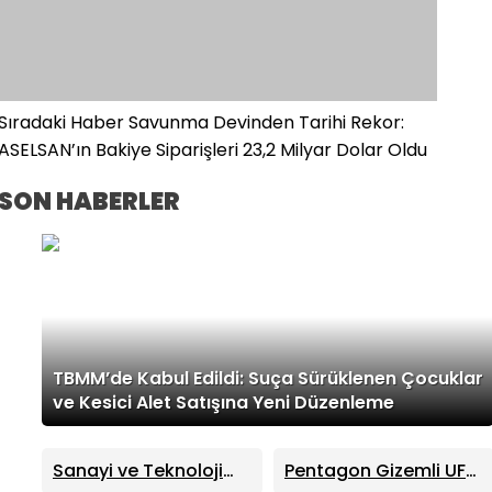
Sıradaki Haber
Savunma Devinden Tarihi Rekor:
ASELSAN’ın Bakiye Siparişleri 23,2 Milyar Dolar Oldu
SON HABERLER
TBMM’de Kabul Edildi: Suça Sürüklenen Çocuklar
ve Kesici Alet Satışına Yeni Düzenleme
Sanayi ve Teknoloji
Pentagon Gizemli UFO