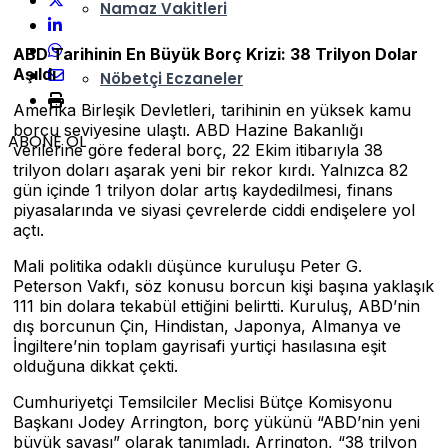
Namaz Vakitleri
ABD Tarihinin En Büyük Borç Krizi: 38 Trilyon Dolar
Aşıldı
Nöbetçi Eczaneler
Amerika Birleşik Devletleri, tarihinin en yüksek kamu
borcu seviyesine ulaştı. ABD Hazine Bakanlığı
ABONE OL
verilerine göre federal borç, 22 Ekim itibarıyla 38
trilyon doları aşarak yeni bir rekor kırdı. Yalnızca 82
gün içinde 1 trilyon dolar artış kaydedilmesi, finans
piyasalarında ve siyasi çevrelerde ciddi endişelere yol
açtı.
Mali politika odaklı düşünce kuruluşu Peter G.
Peterson Vakfı, söz konusu borcun kişi başına yaklaşık
111 bin dolara tekabül ettiğini belirtti. Kuruluş, ABD’nin
dış borcunun Çin, Hindistan, Japonya, Almanya ve
İngiltere’nin toplam gayrisafi yurtiçi hasılasına eşit
olduğuna dikkat çekti.
Cumhuriyetçi Temsilciler Meclisi Bütçe Komisyonu
Başkanı Jodey Arrington, borç yükünü “ABD’nin yeni
büyük savaşı” olarak tanımladı. Arrington, “38 trilyon