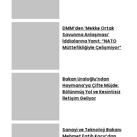
DMM’den ‘Mekke Ortak
Savunma Anlaşması’
İddialarına Yanıt: “NATO
Müttefikliğiyle Çelişmiyor”
Bakan Uraloğlu’ndan
Haymana’ya Çifte Müjde:
Bölünmüş Yol ve Kesintisiz
İletişim Geliyor
Sanayi ve Teknoloji Bakanı
Mehmet Fatih Kacır’dan