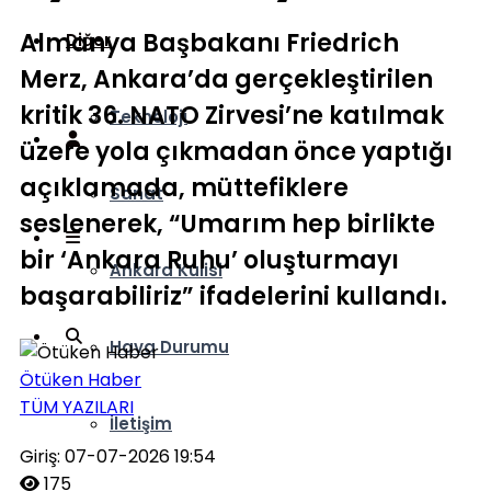
Almanya Başbakanı Friedrich
Diğer
Merz, Ankara’da gerçekleştirilen
kritik 36. NATO Zirvesi’ne katılmak
Teknoloji
üzere yola çıkmadan önce yaptığı
açıklamada, müttefiklere
Sanat
seslenerek, “Umarım hep birlikte
bir ‘Ankara Ruhu’ oluşturmayı
Ankara Kulisi
başarabiliriz” ifadelerini kullandı.
Hava Durumu
Ötüken Haber
TÜM YAZILARI
İletişim
Giriş: 07-07-2026 19:54
175