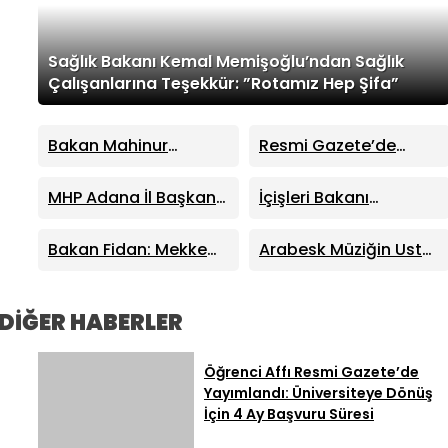
Sağlık Bakanı Kemal Memişoğlu’ndan Sağlık
Çalışanlarına Teşekkür: ”Rotamız Hep Şifa”
Bakan Mahinur
Resmi Gazete’de
Özdemir Göktaş’tan
Yayımlandı: Dışişleri
Yeni Yasal Düzenleme
Bakanlığı’nda
MHP Adana İl Başkanı
İçişleri Bakanı
Açıklaması:
Büyükelçi Atamaları
Hakan Yıldırım’dan
Mustafa Çiftçi’den
Çocuklarımızın Üstün
Ayyüce Türkeş Taş’a
Devlet Bahçeli’ye
Bakan Fidan: Mekke
Arabesk Müziğin Usta
Yararını Sağlam Bir
Sert Tepki: “Haddinizi
‘Terörsüz Türkiye’
Anlaşması Bölgeye
İsmi Cansever
Hukuki Zemine
Bilin!”
Teşekkürü: Gövdesini
Kalıcı İstikrar
Hayatını Kaybetti
Kavuşturuyoruz
Taşın Altına Koydu
Getirecek En Önemli
DİĞER HABERLER
Adım
Öğrenci Affı Resmi Gazete’de
Yayımlandı: Üniversiteye Dönüş
İçin 4 Ay Başvuru Süresi