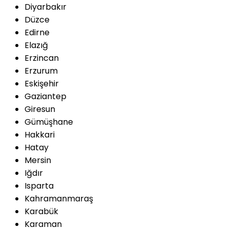
Diyarbakır
Düzce
Edirne
Elazığ
Erzincan
Erzurum
Eskişehir
Gaziantep
Giresun
Gümüşhane
Hakkari
Hatay
Mersin
Iğdır
Isparta
Kahramanmaraş
Karabük
Karaman