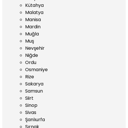
Kütahya
Malatya
Manisa
Mardin
Muğla
Muş
Nevşehir
Niğde
Ordu
Osmaniye
Rize
Sakarya
Samsun
Siirt
Sinop
Sivas
Şanlıurfa
Şırnak