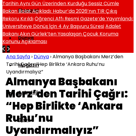
Tarihin Aynı Gün Üzerinden Kurduğu Sessiz Cümle
Ekonomi
Bakan Bolat Açıkladı: Habur’da 2026’nın TIR Çıkış
Rekoru Kırıldı
Öğrenci Affı Resmi Gazete’de Yayımlandı:
Üniversiteye Dönüş İçin 4 Ay Başvuru Süresi
Adalet
Bakanı Akın Gürlek’ten Yasalaşan Çocuk Koruma
Dünya
Kanunu Açıklaması
Ana Sayfa
›
Dünya
›
Almanya Başbakanı Merz’den
Tarihi Çağrı: “Hep Birlikte ‘Ankara Ruhu’nu
Magazin
Uyandırmalıyız”
Almanya Başbakanı
Merz’den Tarihi Çağrı:
Astroloji
“Hep Birlikte ‘Ankara
Ruhu’nu
Spor
Uyandırmalıyız”