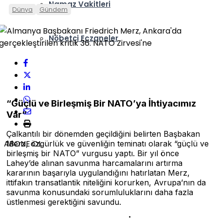
Namaz Vakitleri
Dünya
Gündem
Nöbetçi Eczaneler
“Güçlü ve Birleşmiş Bir NATO’ya İhtiyacımız
Var”
Çalkantılı bir dönemden geçildiğini belirten Başbakan
ABONE OL
Merz, özgürlük ve güvenliğin teminatı olarak “güçlü ve
birleşmiş bir NATO” vurgusu yaptı. Bir yıl önce
Lahey’de alınan savunma harcamalarını artırma
kararının başarıyla uygulandığını hatırlatan Merz,
ittifakın transatlantik niteliğini korurken, Avrupa’nın da
savunma konusundaki sorumluluklarını daha fazla
üstlenmesi gerektiğini savundu.