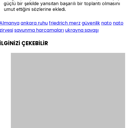
güçlü bir şekilde yansıtan başarılı bir toplantı olmasını
umut ettiğini sözlerine ekledi.
Almanya
ankara ruhu
friedrich merz
güvenlik
nato
nato
zirvesi
savunma harcamaları
ukrayna savaşı
İLGİNİZİ
ÇEKEBİLİR