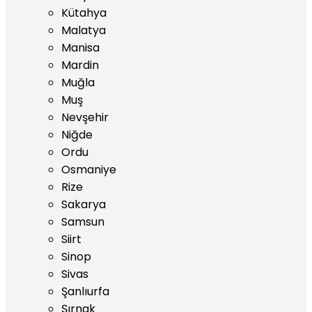
Kütahya
Malatya
Manisa
Mardin
Muğla
Muş
Nevşehir
Niğde
Ordu
Osmaniye
Rize
Sakarya
Samsun
Siirt
Sinop
Sivas
Şanlıurfa
Şırnak