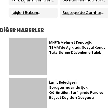
Türk Eğitim-Sen Genel
5G Kullanımında Tarihi
Seçildi
Dış Politika Mesajları
Başkanı Talip Geylan:
Sıçrama: 4 Ayda 44,5
MHP Lideri Bahçeli’nin
Milyon Abone
İçişleri Bakanı
Beştepe’de Cumhur
Eğitim Mesajları Son
Mustafa Çiftçi:
İttifakı Zirvesi!
Derece Önemli
“Terörsüz Türkiye
Cumhurbaşkanı
Devletimizin Sarsılmaz
Erdoğan ve MHP Lideri
DİĞER HABERLER
İradesidir”
Bahçeli Bir Araya Geldi
MHP’li Mehmet Fendoğlu
TBMM’de Açıkladı: Sosyal Konut
Taksitlerine Düzenleme Talebi
İzmit Belediyesi
Soruşturmasında Şok
Görüntüler: Zarf İçinde Para ve
Rüşvet Kayıtları Dosyada