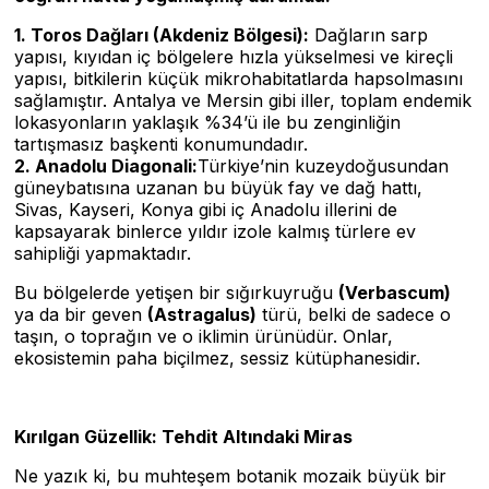
1. Toros Dağları (Akdeniz Bölgesi):
Dağların sarp
yapısı, kıyıdan iç bölgelere hızla yükselmesi ve kireçli
yapısı, bitkilerin küçük mikrohabitatlarda hapsolmasını
sağlamıştır. Antalya ve Mersin gibi iller, toplam endemik
lokasyonların yaklaşık %34’ü ile bu zenginliğin
tartışmasız başkenti konumundadır.
2. Anadolu Diagonali:
Türkiye’nin kuzeydoğusundan
güneybatısına uzanan bu büyük fay ve dağ hattı,
Sivas, Kayseri, Konya gibi iç Anadolu illerini de
kapsayarak binlerce yıldır izole kalmış türlere ev
sahipliği yapmaktadır.
Bu bölgelerde yetişen bir sığırkuyruğu
(Verbascum)
ya da bir geven
(Astragalus)
türü, belki de sadece o
taşın, o toprağın ve o iklimin ürünüdür. Onlar,
ekosistemin paha biçilmez, sessiz kütüphanesidir.
Kırılgan Güzellik: Tehdit Altındaki Miras
Ne yazık ki, bu muhteşem botanik mozaik büyük bir