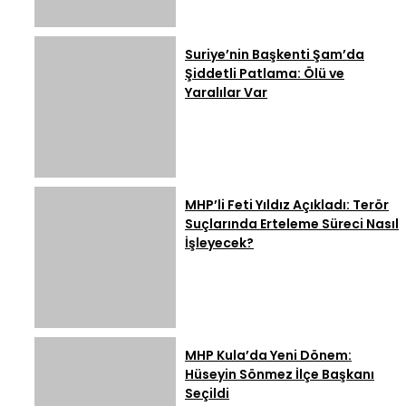
Suriye’nin Başkenti Şam’da
Şiddetli Patlama: Ölü ve
Yaralılar Var
MHP’li Feti Yıldız Açıkladı: Terör
Suçlarında Erteleme Süreci Nasıl
İşleyecek?
MHP Kula’da Yeni Dönem:
Hüseyin Sönmez İlçe Başkanı
Seçildi