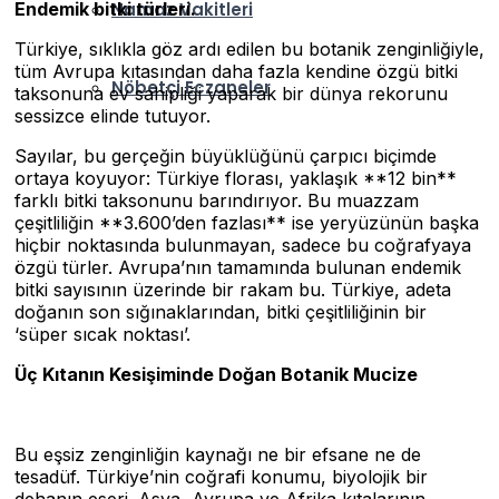
Endemik bitki türleri.
Namaz Vakitleri
Türkiye, sıklıkla göz ardı edilen bu botanik zenginliğiyle,
tüm Avrupa kıtasından daha fazla kendine özgü bitki
Nöbetçi Eczaneler
taksonuna ev sahipliği yaparak bir dünya rekorunu
sessizce elinde tutuyor.
Sayılar, bu gerçeğin büyüklüğünü çarpıcı biçimde
ortaya koyuyor: Türkiye florası, yaklaşık **12 bin**
farklı bitki taksonunu barındırıyor. Bu muazzam
çeşitliliğin **3.600’den fazlası** ise yeryüzünün başka
hiçbir noktasında bulunmayan, sadece bu coğrafyaya
özgü türler. Avrupa’nın tamamında bulunan endemik
bitki sayısının üzerinde bir rakam bu. Türkiye, adeta
doğanın son sığınaklarından, bitki çeşitliliğinin bir
‘süper sıcak noktası’.
Üç Kıtanın Kesişiminde Doğan Botanik Mucize
Bu eşsiz zenginliğin kaynağı ne bir efsane ne de
tesadüf. Türkiye’nin coğrafi konumu, biyolojik bir