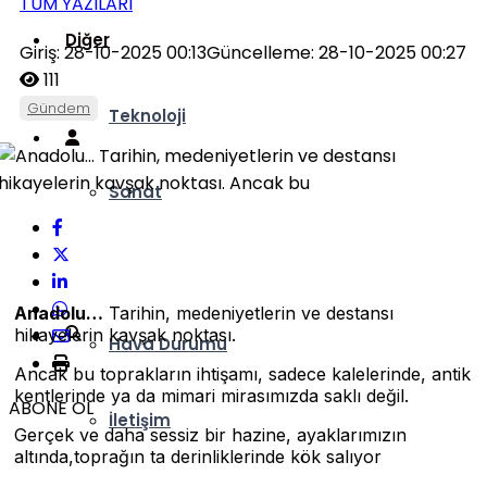
TÜM YAZILARI
Diğer
Giriş: 28-10-2025 00:13
Güncelleme: 28-10-2025 00:27
111
Gündem
Teknoloji
Sanat
Ankara Kulisi
Anadolu…
Tarihin, medeniyetlerin ve destansı
hikayelerin kavşak noktası.
Hava Durumu
Ancak bu toprakların ihtişamı, sadece kalelerinde, antik
kentlerinde ya da mimari mirasımızda saklı değil.
ABONE OL
İletişim
Gerçek ve daha sessiz bir hazine, ayaklarımızın
altında,toprağın ta derinliklerinde kök salıyor