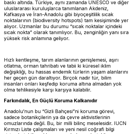
baskı altında. Türkiye, aynı zamanda UNESCO ve diğer
uluslararası kuruluşlarca tanımlanan Akdeniz,
Kafkasya ve İran-Anadolu gibi biyoçeşitlilik sıcak
noktalarının (biodiversity hotspots) tam kesişiminde yer
alıyor. Uzmanlar bu durumu “sıcak noktalar içindeki
sıcak nokta” olarak tanımlıyor. Bu, zenginliğin yanı sıra
yüksek risk anlamına geliyor.
Hızlı kentleşme, tarım alanlarının genişlemesi, aşırı
otlatma, orman tahribatı ve tabii ki küresel iklim
değişikliği, bu hassas endemik türlerin yaşam alanlarını
her geçen gün daraltıyor. Birçok nadir tür, bilim
insanları onları keşfedip koruma altına almadan yok
olma tehlikesiyle karşı karşıya kalabilir.
Farkındalık, En Güçlü Koruma Kalkanıdır
Anadolu’nun bu “Gizli Bahçesi”ni koruma görevi,
sadece botanikçilerin ya da çevre aktivistlerinin
omuzlarında değil. Bu, bir milli bilinç meselesidir. IUCN
Kırmızı Liste çalışmaları ve yeni nesil coğrafi bilgi