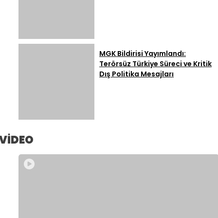
MGK Bildirisi Yayımlandı:
Terörsüz Türkiye Süreci ve Kritik
Dış Politika Mesajları
VİDEO