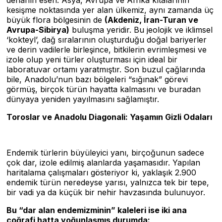
dehanın eseri. Asya, Avrupa ve Afrika kıtalarının
kesişme noktasında yer alan ülkemiz, aynı zamanda üç
büyük flora bölgesinin de
(Akdeniz, İran-Turan ve
Avrupa-Sibirya)
buluşma yeridir. Bu jeolojik ve iklimsel
‘kokteyl’, dağ sıralarının oluşturduğu doğal bariyerler
ve derin vadilerle birleşince, bitkilerin evrimleşmesi ve
izole olup yeni türler oluşturması için ideal bir
laboratuvar ortamı yaratmıştır. Son buzul çağlarında
bile, Anadolu’nun bazı bölgeleri “sığınak” görevi
görmüş, birçok türün hayatta kalmasını ve buradan
dünyaya yeniden yayılmasını sağlamıştır.
Toroslar ve Anadolu Diagonali: Yaşamın Gizli Odaları
Endemik türlerin büyüleyici yanı, birçoğunun sadece
çok dar, izole edilmiş alanlarda yaşamasıdır. Yapılan
haritalama çalışmaları gösteriyor ki, yaklaşık 2.900
endemik türün neredeyse yarısı, yalnızca tek bir tepe,
bir vadi ya da küçük bir nehir havzasında bulunuyor.
Bu “dar alan endemizminin” kaleleri ise iki ana
coğrafi hatta yoğunlaşmış durumda: