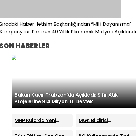
Sıradaki Haber
İletişim Başkanlığından “Milli Dayanışma”
Kampanyası: Terörün 40 Yıllık Ekonomik Maliyeti Açıklandı
SON HABERLER
Bakan Kacır Trabzon’da Açıkladı: Sıfır Atık
Projelerine 914 Milyon TL Destek
MHP Kula’da Yeni
MGK Bildirisi
Dönem: Hüseyin
Yayımlandı: Terörsüz
Sönmez İlçe Başkanı
Türkiye Süreci ve Kritik