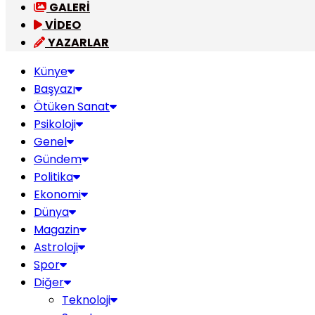
GALERİ
VİDEO
YAZARLAR
Künye
Başyazı
Ötüken Sanat
Psikoloji
Genel
Gündem
Politika
Ekonomi
Dünya
Magazin
Astroloji
Spor
Diğer
Teknoloji