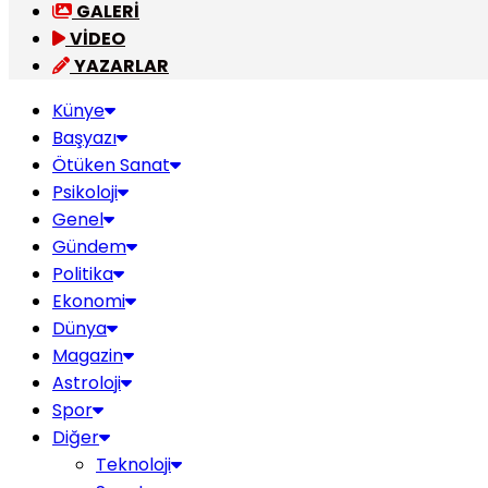
GALERİ
VİDEO
YAZARLAR
Künye
Başyazı
Ötüken Sanat
Psikoloji
Genel
Gündem
Politika
Ekonomi
Dünya
Magazin
Astroloji
Spor
Diğer
Teknoloji