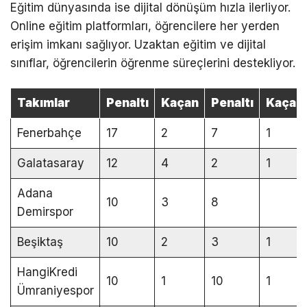
Eğitim dünyasında ise dijital dönüşüm hızla ilerliyor.
Online eğitim platformları, öğrencilere her yerden
erişim imkanı sağlıyor. Uzaktan eğitim ve dijital
sınıflar, öğrencilerin öğrenme süreçlerini destekliyor.
Takımlar
Penaltı
Kaçan
Penaltı
Kaçan
Fenerbahçe
17
2
7
1
Galatasaray
12
4
2
1
Adana
10
3
8
Demirspor
Beşiktaş
10
2
3
1
HangiKredi
10
1
10
1
Ümraniyespor