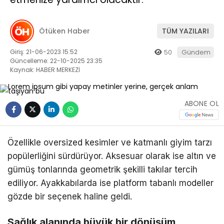
DÜNYA
Ötüken Haber
TÜM YAZILARI
MAGAZIN
Giriş: 21-06-2023 15:52
50
Gündem
ASTROLOJI
Güncelleme: 22-10-2025 23:35
Kaynak: HABER MERKEZİ
SPOR
WhatsApp
İhbar Hattı
DIĞER
ABONE OL
Facebook
Özellikle oversized kesimler ve katmanlı giyim tarzı
popülerliğini sürdürüyor. Aksesuar olarak ise altın ve
gümüş tonlarında geometrik şekilli takılar tercih
ediliyor. Ayakkabılarda ise platform tabanlı modeller
gözde bir seçenek haline geldi.
Instagram
Sağlık alanında büyük bir dönüşüm