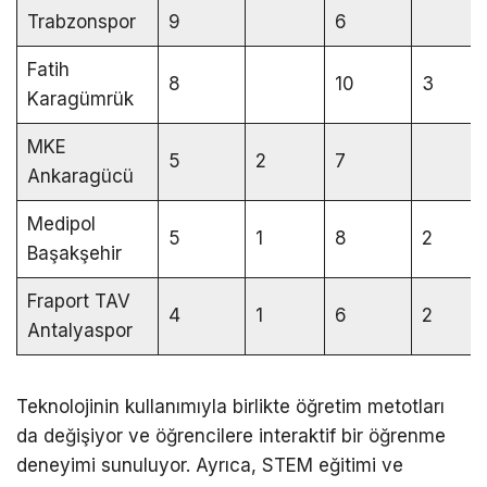
Trabzonspor
9
6
Fatih
8
10
3
Karagümrük
MKE
5
2
7
Ankaragücü
Medipol
5
1
8
2
Başakşehir
Fraport TAV
4
1
6
2
Antalyaspor
Teknolojinin kullanımıyla birlikte öğretim metotları
da değişiyor ve öğrencilere interaktif bir öğrenme
deneyimi sunuluyor. Ayrıca, STEM eğitimi ve