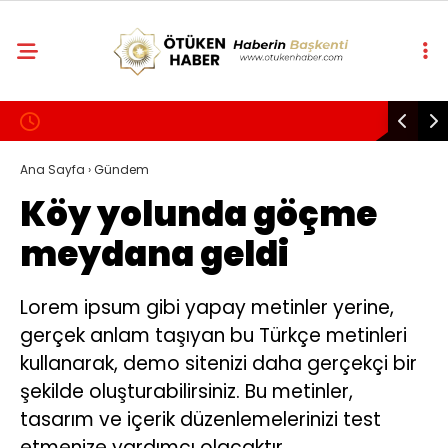
21.2
°
ANKARA
GALERİ
VİDEO
YAZARLAR
KÜNYE
Ana Sayfa
›
Gündem
Köy yolunda göçme
BAŞYAZI
meydana geldi
ÖTÜKEN SANAT
PSIKOLOJI
Lorem ipsum gibi yapay metinler yerine,
GENEL
gerçek anlam taşıyan bu Türkçe metinleri
kullanarak, demo sitenizi daha gerçekçi bir
GÜNDEM
şekilde oluşturabilirsiniz. Bu metinler,
POLITIKA
tasarım ve içerik düzenlemelerinizi test
etmenize yardımcı olacaktır.
EKONOMI