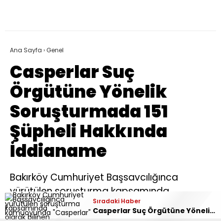
Ana Sayfa
›
Genel
Casperlar Suç
Örgütüne Yönelik
Soruşturmada 151
Şüpheli Hakkında
İddianame
Bakırköy Cumhuriyet Başsavcılığınca
yürütülen soruşturma kapsamında
Sıradaki Haber
Sıradaki Haber
kamuoyunda “Casperlar” olarak bilinen
‘Terörsüz Türkiye’ Hedefinde Kritik Eşik! Kanun Teklifi Kabul Edildi: Süreç Nasıl İşleyecek, Kimleri Kapsayacak?
Casperlar Suç Örgütüne Yönelik Soruşturmada 151 Şüpheli Hakkında İddianame
silahlı suç örgütüne mensup 151 şüpheli