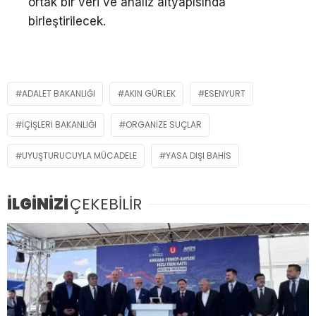
ortak bir veri ve analiz altyapısında
birleştirilecek.
ADALET BAKANLIĞI
AKIN GÜRLEK
ESENYURT
İÇIŞLERI BAKANLIĞI
ORGANIZE SUÇLAR
UYUŞTURUCUYLA MÜCADELE
YASA DIŞI BAHIS
İLGİNİZİ
ÇEKEBİLİR