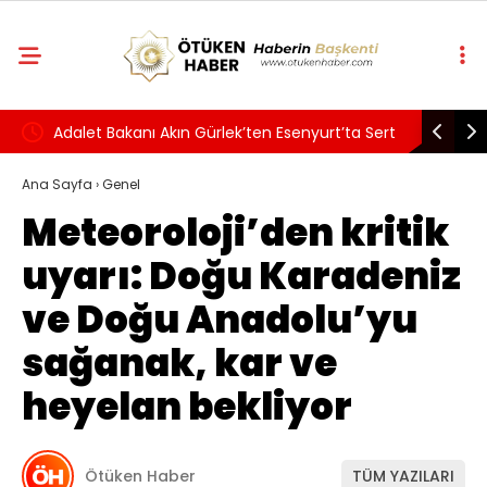
rın
Adalet Bakanı Akın Gürlek’ten Esenyurt’ta Sert
‘Terörsüz
t 45
Uyuşturucu ve Çete Açıklaması
Teklifi Ka
Ana Sayfa
›
Genel
Meteoroloji’den kritik
Kapsaya
uyarı: Doğu Karadeniz
ve Doğu Anadolu’yu
sağanak, kar ve
heyelan bekliyor
Ötüken Haber
TÜM YAZILARI