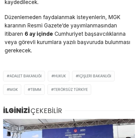
kaydedilecek.
Düzenlemeden faydalanmak isteyenlerin, MGK
kararının Resmi Gazete’de yayımlanmasından
itibaren
6 ay içinde
Cumhuriyet başsavcılıklarına
veya görevli kurumlara yazılı başvuruda bulunması
gerekecek.
ADALET BAKANLIĞI
HUKUK
İÇIŞLERI BAKANLIĞI
MGK
TBMM
TERÖRSÜZ TÜRKIYE
İLGİNİZİ
ÇEKEBİLİR