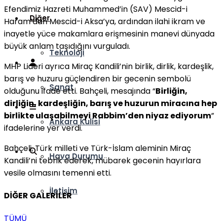
Efendimiz Hazreti Muhammed’in (SAV) Mescid-i
Diğer
Haram’dan Mescid-i Aksa’ya, ardından ilahi ikram ve
inayetle yüce makamlara erişmesinin manevi dünyada
büyük anlam taşıdığını vurguladı.
Teknoloji
MHP Lideri ayrıca Miraç Kandili’nin birlik, dirlik, kardeşlik,
barış ve huzuru güçlendiren bir gecenin sembolü
Sanat
olduğunu ifade etti. Bahçeli, mesajında “
Birliğin,
dirliğin, kardeşliğin, barış ve huzurun miracına hep
birlikte ulaşabilmeyi Rabbim’den niyaz ediyorum
”
Ankara Kulisi
ifadelerine yer verdi.
Bahçeli, Türk milleti ve Türk-İslam aleminin Miraç
Hava Durumu
Kandili’ni tebrik ederek, mübarek gecenin hayırlara
vesile olmasını temenni etti.
İletişim
DİĞER GALERİLER
TÜMÜ