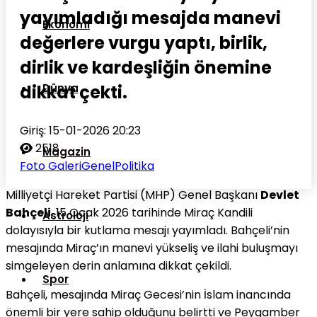
yayımladığı mesajda manevi
Ekonomi
değerlere vurgu yaptı, birlik,
dirlik ve kardeşliğin önemine
dikkat çekti.
Dünya
Giriş: 15-01-2026 20:23
2518
Magazin
Foto Galeri
Genel
Politika
Milliyetçi Hareket Partisi (MHP) Genel Başkanı
Devlet
Bahçeli
, 15 Ocak 2026 tarihinde Miraç Kandili
Astroloji
dolayısıyla bir kutlama mesajı yayımladı. Bahçeli’nin
mesajında Miraç’ın manevi yükseliş ve ilahi buluşmayı
simgeleyen derin anlamına dikkat çekildi.
Spor
Bahçeli, mesajında Miraç Gecesi’nin İslam inancında
önemli bir yere sahip olduğunu belirtti ve Peygamber