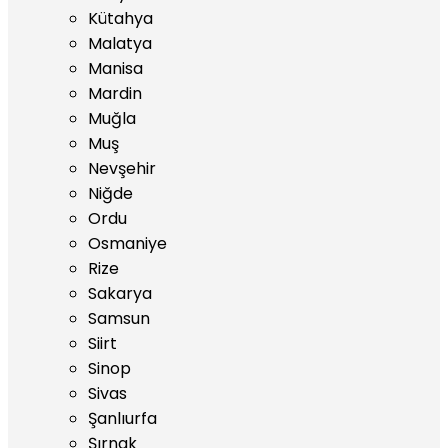
Kütahya
Malatya
Manisa
Mardin
Muğla
Muş
Nevşehir
Niğde
Ordu
Osmaniye
Rize
Sakarya
Samsun
Siirt
Sinop
Sivas
Şanlıurfa
Şırnak