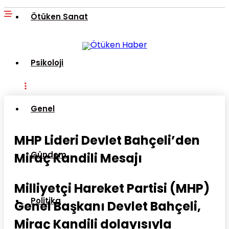
Ötüken Sanat
Psikoloji
Genel
MHP Lideri Devlet Bahçeli’den
Gündem
Miraç Kandili Mesajı
Milliyetçi Hareket Partisi (MHP)
Politika
Genel Başkanı Devlet Bahçeli,
Miraç Kandili dolayısıyla