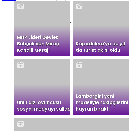
Namaz Vakitleri
Nöbetçi Eczaneler
MHP Lideri Devlet
Bahçeli’den Miraç
Kapadokya’ya bu yıl
Kandili Mesajı
da turist akını oldu
Lamborgini yeni
Ünlü dizi oyuncusu
modeliyle takipçilerini
sosyal medyayı salladı
hayran bıraktı