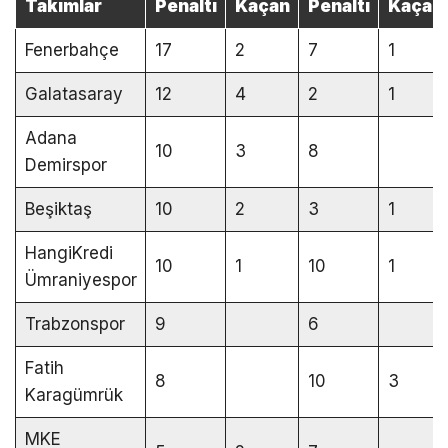
Takımlar
Penaltı
Kaçan
Penaltı
Kaçan
Fenerbahçe
17
2
7
1
Galatasaray
12
4
2
1
Adana
10
3
8
Demirspor
Beşiktaş
10
2
3
1
HangiKredi
10
1
10
1
Ümraniyespor
Trabzonspor
9
6
Fatih
8
10
3
Karagümrük
MKE