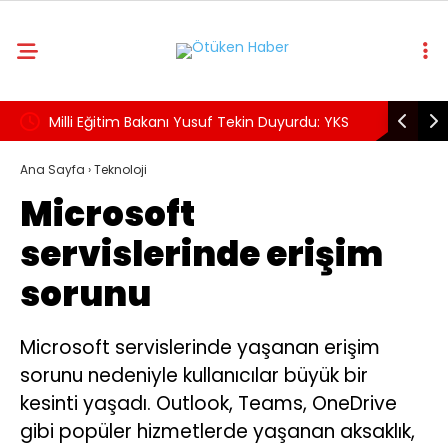
Milli Eğitim Bakanı Yusuf Tekin Duyurdu: YKS
Menderes
Sistemi Değişmeyecek, Sorular Yeni Müfredata
Belediye 
Ana Sayfa
›
Teknoloji
Microsoft
Göre Hazırlanacak
servislerinde erişim
sorunu
Microsoft servislerinde yaşanan erişim
sorunu nedeniyle kullanıcılar büyük bir
kesinti yaşadı. Outlook, Teams, OneDrive
gibi popüler hizmetlerde yaşanan aksaklık,