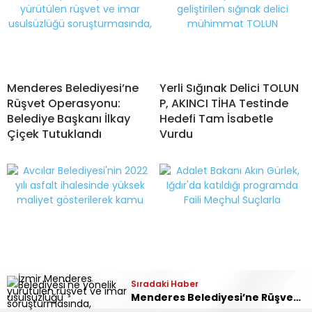
Menderes Belediyesi’ne
Yerli Sığınak Delici TOLUN
Rüşvet Operasyonu:
P, AKINCI TİHA Testinde
Belediye Başkanı İlkay
Hedefi Tam İsabetle
Çiçek Tutuklandı
Vurdu
Avcılar Belediyesi Asfalt
Adalet Bakanı Akın
Sıradaki Haber
İhalesi Operasyonu: 12
Gürlek’ten Net Vurgu:
Menderes Belediyesi’ne Rüşvet Operasyonu: Belediye Başkanı İlkay Çiçek Tutuklandı
Şüpheli Tutuklandı Odak
“Adalet Önünde Kim