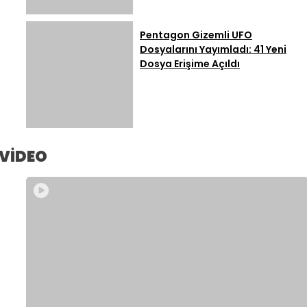
Pentagon Gizemli UFO
Dosyalarını Yayımladı: 41 Yeni
Dosya Erişime Açıldı
VİDEO