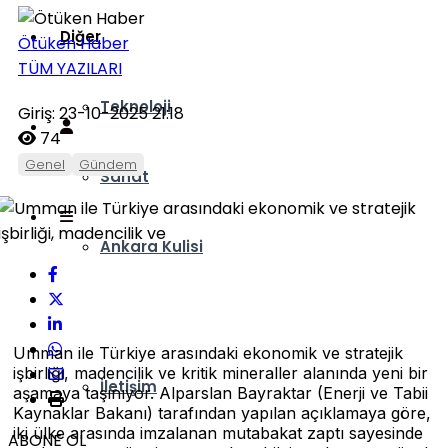
Diğer
Ötüken Haber
TÜM YAZILARI
Teknoloji
Giriş: 23-10-2025 21:18
74
Genel
Gündem
Sanat
Ankara Kulisi
Hava Durumu
Umman ile Türkiye arasındaki ekonomik ve stratejik
işbirliği, madencilik ve kritik mineraller alanında yeni bir
İletişim
aşamaya taşınıyor. Alparslan Bayraktar (Enerji ve Tabii
Kaynaklar Bakanı) tarafından yapılan açıklamaya göre,
iki ülke arasında imzalanan mutabakat zaptı sayesinde
ABONE OL