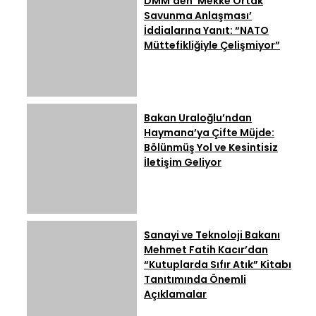
DMM’den ‘Mekke Ortak
Savunma Anlaşması’
İddialarına Yanıt: “NATO
Müttefikliğiyle Çelişmiyor”
Bakan Uraloğlu’ndan
Haymana’ya Çifte Müjde:
Bölünmüş Yol ve Kesintisiz
İletişim Geliyor
Sanayi ve Teknoloji Bakanı
Mehmet Fatih Kacır’dan
“Kutuplarda Sıfır Atık” Kitabı
Tanıtımında Önemli
Açıklamalar