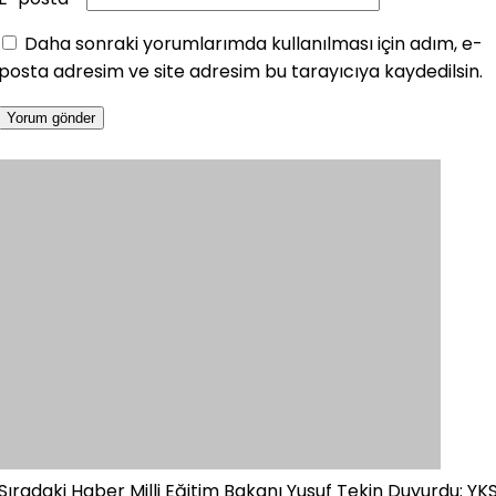
Daha sonraki yorumlarımda kullanılması için adım, e-
posta adresim ve site adresim bu tarayıcıya kaydedilsin.
Sıradaki Haber
Milli Eğitim Bakanı Yusuf Tekin Duyurdu: YK