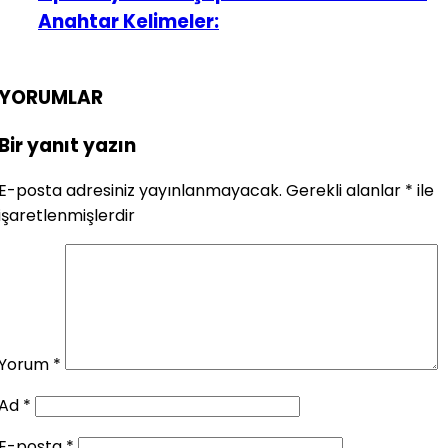
Anahtar Kelimeler:
YORUMLAR
Bir yanıt yazın
E-posta adresiniz yayınlanmayacak.
Gerekli alanlar
*
ile
işaretlenmişlerdir
Yorum
*
Ad
*
E-posta
*