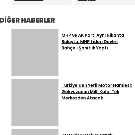
Açıklamalar
Binalarının Açılışını
Birliği
Trabzon’da Açıkladı:
Başkanlığından “Milli
Yaptı
Sıfır Atık Projelerine
Dayanışma”
914 Milyon TL Destek
Kampanyası: Terörün
DİĞER HABERLER
40 Yıllık Ekonomik
Maliyeti Açıklandı
MHP ve AK Parti Aynı Nikahta
Buluştu: MHP Lideri Devlet
Bahçeli Şahitlik Yaptı
Türkiye’den Yerli Motor Hamlesi:
Gökyüzünün Milli Kalbi Tek
Merkezden Atacak