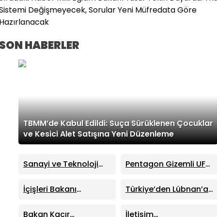
Sistemi Değişmeyecek, Sorular Yeni Müfredata Göre
Hazırlanacak
SON HABERLER
TBMM’de Kabul Edildi: Suça Sürüklenen Çocuklar
ve Kesici Alet Satışına Yeni Düzenleme
Sanayi ve Teknoloji
Pentagon Gizemli UFO
Bakanı Mehmet Fatih
Dosyalarını Yayımladı:
Kacır’dan “Kutuplarda
41 Yeni Dosya Erişime
İçişleri Bakanı
Türkiye’den Lübnan’a
Sıfır Atık” Kitabı
Açıldı
Mustafa Çiftçi
Kritik Destek: Enerjiden
Tanıtımında Önemli
Sinop’ta Yeni Hizmet
Demir Yoluna Dev İş
Bakan Kacır
İletişim