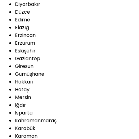
Diyarbakır
Düzce
Edirne
Elazığ
Erzincan
Erzurum
Eskişehir
Gaziantep
Giresun
Gümüşhane
Hakkari
Hatay
Mersin
Iğdır
Isparta
Kahramanmaraş
Karabük
Karaman