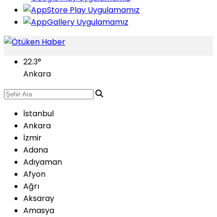
22.3
°
Ankara
İstanbul
Ankara
İzmir
Adana
Adıyaman
Afyon
Ağrı
Aksaray
Amasya