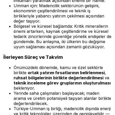
imkanları yaratmak açısından önemli bir hamle.
Umman için: Madencilik sektörünün gelişimi,
ekonominin çeşitlendirilmesi ve teknik iş
birlikleriyle yabancı yatırım çekilmesi açısından
değer taşıyor.
Bölgesel ve küresel bağlamda: Kritik minerallerin
önemi artarken, kaynak çeşitlendirme ve küresel
tedarik zincirlerinde güvenliğe yönelik endişeler de
gündemde. Bu anlaşma, iki ülkenin bu değişime
uyum sağlaması açısından zamanlı gözüküyor.
İlerleyen Süreç ve Takvim
Önümüzdeki dönemde, kamu ve özel sektörle
birlikte
ortak yatırım fırsatlarının belirlenmesi
,
ruhsat bölgelerinin birlikte değerlendirilmesi
ve
teknik inceleme görev gruplarının oluşturulması
bekleniyor.
Yerinde saha çalışmaları başlayacak; maden
arama ve üretim potansiyeli taşıyan alanlar birlikte
değerlendirilecek.
Türkiye-Umman iş birliği, madencilik dışında enerji
ve kritik teknolojiler üzerinden de genişleyebilir —