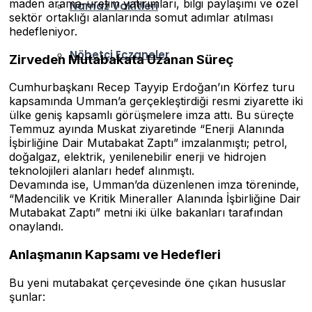
maden arama-üretim yatırımları, bilgi paylaşımı ve özel
Namaz Vakitleri
sektör ortaklığı alanlarında somut adımlar atılması
hedefleniyor.
Nöbetçi Eczaneler
Zirveden Mutabakata Uzanan Süreç
Cumhurbaşkanı Recep Tayyip Erdoğan’ın Körfez turu
kapsamında Umman’a gerçekleştirdiği resmi ziyarette iki
ülke geniş kapsamlı görüşmelere imza attı. Bu süreçte
Temmuz ayında Muskat ziyaretinde “Enerji Alanında
İşbirliğine Dair Mutabakat Zaptı” imzalanmıştı; petrol,
doğalgaz, elektrik, yenilenebilir enerji ve hidrojen
teknolojileri alanları hedef alınmıştı.
Devamında ise, Umman’da düzenlenen imza töreninde,
“Madencilik ve Kritik Mineraller Alanında İşbirliğine Dair
Mutabakat Zaptı” metni iki ülke bakanları tarafından
onaylandı.
Anlaşmanın Kapsamı ve Hedefleri
Bu yeni mutabakat çerçevesinde öne çıkan hususlar
şunlar: