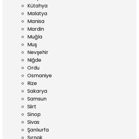
Kütahya
Malatya
Manisa
Mardin
Muğla
Muş
Nevşehir
Niğde
Ordu
Osmaniye
Rize
Sakarya
Samsun
Siirt
Sinop
Sivas
Şanlıurfa
Şırnak