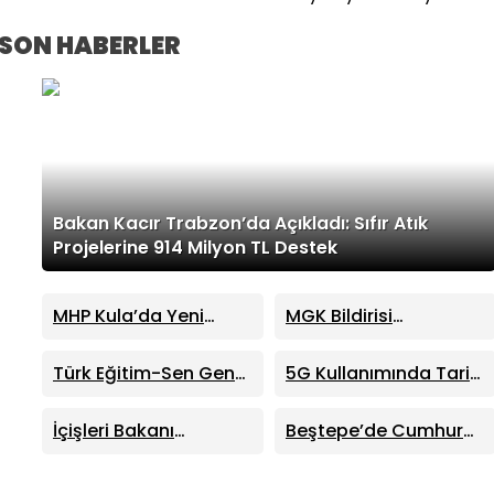
SON HABERLER
Bakan Kacır Trabzon’da Açıkladı: Sıfır Atık
Projelerine 914 Milyon TL Destek
MHP Kula’da Yeni
MGK Bildirisi
Dönem: Hüseyin
Yayımlandı: Terörsüz
Sönmez İlçe Başkanı
Türkiye Süreci ve Kritik
Türk Eğitim-Sen Genel
5G Kullanımında Tarihi
Seçildi
Dış Politika Mesajları
Başkanı Talip Geylan:
Sıçrama: 4 Ayda 44,5
MHP Lideri Bahçeli’nin
Milyon Abone
İçişleri Bakanı
Beştepe’de Cumhur
Eğitim Mesajları Son
Mustafa Çiftçi:
İttifakı Zirvesi!
Derece Önemli
“Terörsüz Türkiye
Cumhurbaşkanı