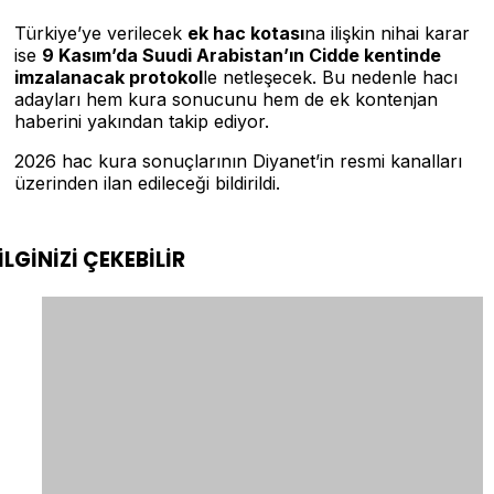
Türkiye’ye verilecek
ek hac kotası
na ilişkin nihai karar
ise
9 Kasım’da Suudi Arabistan’ın Cidde kentinde
imzalanacak protokol
le netleşecek. Bu nedenle hacı
adayları hem kura sonucunu hem de ek kontenjan
haberini yakından takip ediyor.
2026 hac kura sonuçlarının Diyanet’in resmi kanalları
üzerinden ilan edileceği bildirildi.
İLGİNİZİ
ÇEKEBİLİR