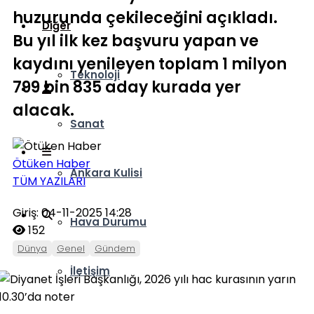
huzurunda çekileceğini açıkladı.
Diğer
Bu yıl ilk kez başvuru yapan ve
kaydını yenileyen toplam 1 milyon
Teknoloji
799 bin 835 aday kurada yer
alacak.
Sanat
Ötüken Haber
Ankara Kulisi
TÜM YAZILARI
Giriş: 04-11-2025 14:28
Hava Durumu
152
Dünya
Genel
Gündem
İletişim