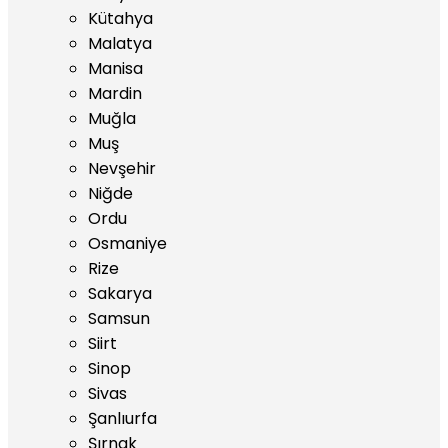
Kütahya
Malatya
Manisa
Mardin
Muğla
Muş
Nevşehir
Niğde
Ordu
Osmaniye
Rize
Sakarya
Samsun
Siirt
Sinop
Sivas
Şanlıurfa
Şırnak