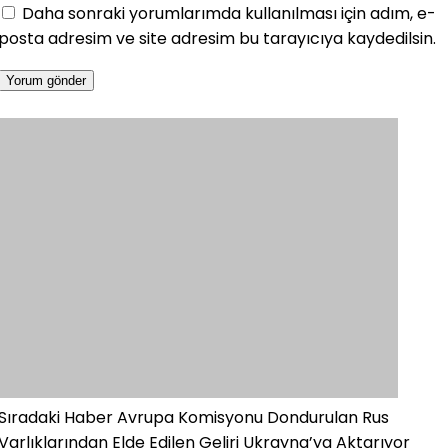
Daha sonraki yorumlarımda kullanılması için adım, e-
posta adresim ve site adresim bu tarayıcıya kaydedilsin.
Sıradaki Haber
Avrupa Komisyonu Dondurulan Rus
Varlıklarından Elde Edilen Geliri Ukrayna’ya Aktarıyor