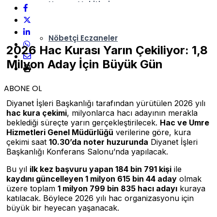
Namaz Vakitleri
Nöbetçi Eczaneler
2026 Hac Kurası Yarın Çekiliyor: 1,8
Milyon Aday İçin Büyük Gün
ABONE OL
Diyanet İşleri Başkanlığı tarafından yürütülen 2026 yılı
hac kura çekimi
, milyonlarca hacı adayının merakla
beklediği süreçte yarın gerçekleştirilecek.
Hac ve Umre
Hizmetleri Genel Müdürlüğü
verilerine göre, kura
çekimi saat
10.30’da noter huzurunda
Diyanet İşleri
Başkanlığı Konferans Salonu’nda yapılacak.
Bu yıl
ilk kez başvuru yapan 184 bin 791 kişi
ile
kaydını güncelleyen 1 milyon 615 bin 44 aday
olmak
üzere toplam
1 milyon 799 bin 835 hacı adayı
kuraya
katılacak. Böylece 2026 yılı hac organizasyonu için
büyük bir heyecan yaşanacak.