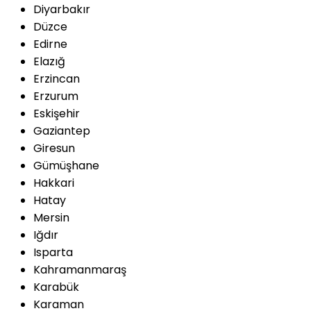
Diyarbakır
Düzce
Edirne
Elazığ
Erzincan
Erzurum
Eskişehir
Gaziantep
Giresun
Gümüşhane
Hakkari
Hatay
Mersin
Iğdır
Isparta
Kahramanmaraş
Karabük
Karaman