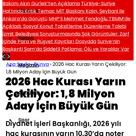
Bakanı Akın Gürlek’ten Açıklama
Türkiye-Suriye
Ekonomi
Hattında Kritik Temas: MİT Başkanı Kalın, Şeybani ile
Ankara’da Görüştü
MHP’li Mehmet Fendoğlu TBMM’de
Açıkladı: Sosyal Konut Taksitlerine Düzenleme Talebi
İzmit Belediyesi Soruşturmasında Şok Görüntüler: Zarf
Dünya
İçinde Para ve Rüşvet Kayıtları Dosyada
Suriye’nin
Başkenti Şam’da Şiddetli Patlama: Ölü ve Yaralılar Var
Ana Sayfa
›
Dünya
›
2026 Hac Kurası Yarın Çekiliyor:
Magazin
1,8 Milyon Aday İçin Büyük Gün
2026 Hac Kurası Yarın
Çekiliyor: 1,8 Milyon
Astroloji
Aday İçin Büyük Gün
Spor
Diyanet İşleri Başkanlığı, 2026 yılı
hac kurasının yarın 10.30’da noter