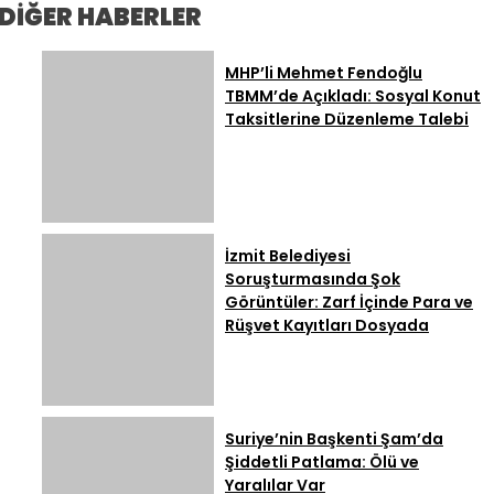
Devletimizin Sarsılmaz
Erdoğan ve MHP Lideri
DİĞER HABERLER
İradesidir”
Bahçeli Bir Araya Geldi
MHP’li Mehmet Fendoğlu
TBMM’de Açıkladı: Sosyal Konut
Taksitlerine Düzenleme Talebi
İzmit Belediyesi
Soruşturmasında Şok
Görüntüler: Zarf İçinde Para ve
Rüşvet Kayıtları Dosyada
Suriye’nin Başkenti Şam’da
Şiddetli Patlama: Ölü ve
Yaralılar Var