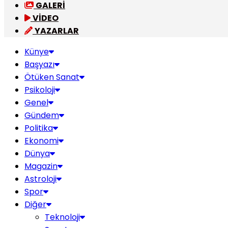
GALERİ
VİDEO
YAZARLAR
Künye
Başyazı
Ötüken Sanat
Psikoloji
Genel
Gündem
Politika
Ekonomi
Dünya
Magazin
Astroloji
Spor
Diğer
Teknoloji