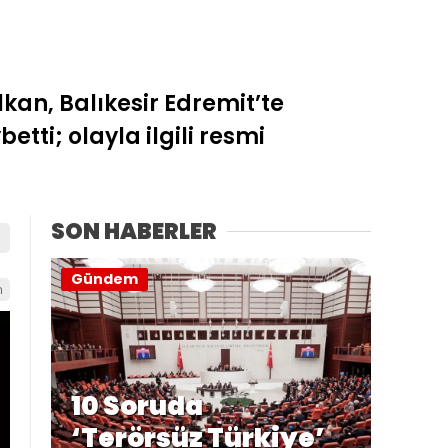
kan, Balıkesir Edremit’te
ti; olayla ilgili resmi
SON HABERLER
Gündem
n
10 Soruda
‘Terörsüz Türkiye’