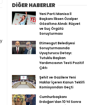
DİĞER HABERLER
Muhalefet Ediyor”
Yeni Parti Manisa İl
Başkanı İlksen Özalper
Gözaltına Alındı: Rüşvet
ve Suç Örgütü
Soruşturması
n
ay
Etimesgut Belediyesi
Soruşturmasında
Uyuşturucu Detayı:
Tutuklu Başkan
Yardımcısının Testi Pozitif
Çıktı
Şehit ve Gazilere Yeni
Haklar İçeren Kanun Teklifi
Komisyondan Geçti
Cumhurbaşkanı
Erdoğan’dan 10 Yıl Sonra