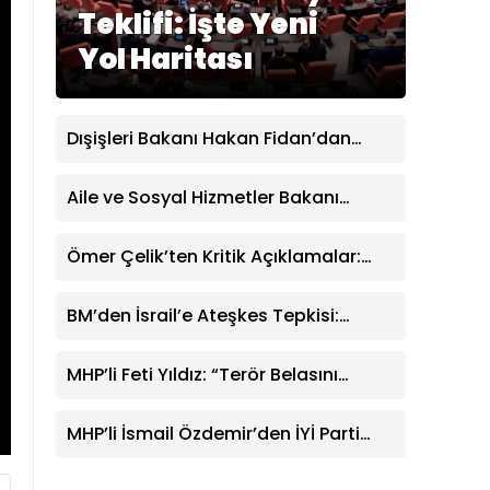
Teklifi: İşte Yeni
Yol Haritası
Dışişleri Bakanı Hakan Fidan’dan
İsrail’e Sert Mescid-i Aksa Uyarısı
Aile ve Sosyal Hizmetler Bakanı
Göktaş’tan ‘Terörsüz Türkiye’ Mesajı:
“El Birliğiyle İnşa Ediyoruz”
Ömer Çelik’ten Kritik Açıklamalar:
“Sürecin En Önemli Aşamasındayız”
BM’den İsrail’e Ateşkes Tepkisi:
Lübnan’da Mansuri Köyü İçin Tahliye
Emri
MHP’li Feti Yıldız: “Terör Belasını
Tarihin Karanlık Çöplüğüne
Gönderiyoruz”
MHP’li İsmail Özdemir’den İYİ Parti
Lideri Müsavat Dervişoğlu’na Sert
Tepki: “FETÖ’den Aldığı Talimatla