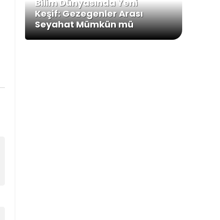
Bilim Dünyasında Yeni
Keşif: Gezegenler Arası
Seyahat Mümkün mü