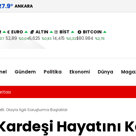
27.9
°
ANKARA
R
EURO
ALTIN
BİST
BITCOIN
52,89
6,625
14,415
$80.984
07
%0,04
%0,83
%0,32
%2,76
nel
Gündem
Politika
Ekonomi
Dünya
Magaz
enerbahçe, Sturm Graz’ı Talisca ve Greenwood’la Devirdi! Şampiyo
i: Olayla İlgili Soruşturma Başlatıldı
Kardeşi Hayatını K