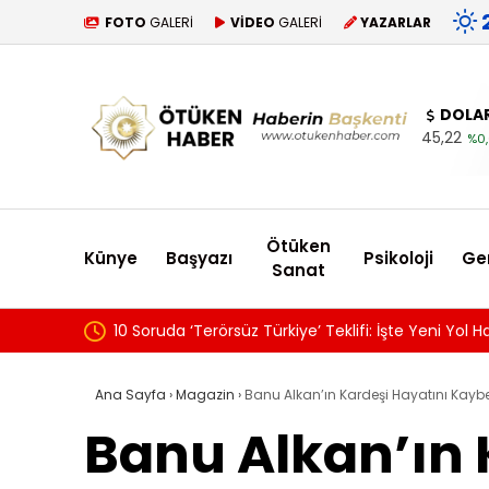
FOTO
GALERİ
VİDEO
GALERİ
YAZARLAR
DOLA
45,22
%0,
Ötüken
Künye
Başyazı
Psikoloji
Ge
Sanat
F
Ana Sayfa
›
Magazin
›
Banu Alkan’ın Kardeşi Hayatını Kaybett
Banu Alkan’ın 