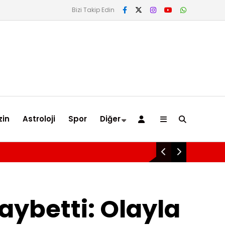
Bizi Takip Edin
in
Astroloji
Spor
Diğer
nlar Ligi’nde Avantajı Kaptı
aybetti: Olayla