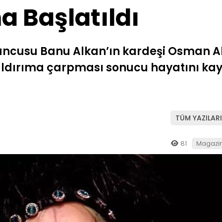
ma Başlatıldı
yuncusu Banu Alkan’ın kardeşi Osman Al
dırıma çarpması sonucu hayatını kaybet
TÜM YAZILARI
81
Magazi