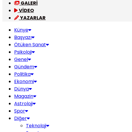
GALERİ
VİDEO
YAZARLAR
Künye
Başyazı
Ötüken Sanat
Psikoloji
Genel
Gündem
Politika
Ekonomi
Dünya
Magazin
Astroloji
Spor
Diğer
Teknoloji