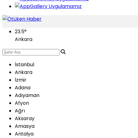
23.5
°
Ankara
İstanbul
Ankara
İzmir
Adana
Adıyaman
Afyon
Ağrı
Aksaray
Amasya
Antalya