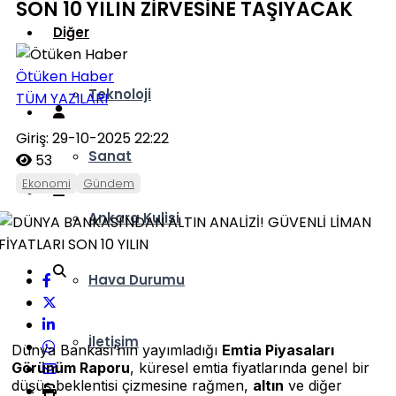
SON 10 YILIN ZİRVESİNE TAŞIYACAK
Diğer
Ötüken Haber
Teknoloji
TÜM YAZILARI
Giriş: 29-10-2025 22:22
Sanat
53
Ekonomi
Gündem
Ankara Kulisi
Hava Durumu
İletişim
Dünya Bankası’nın yayımladığı
Emtia Piyasaları
Görünüm Raporu
, küresel emtia fiyatlarında genel bir
düşüş beklentisi çizmesine rağmen,
altın
ve diğer