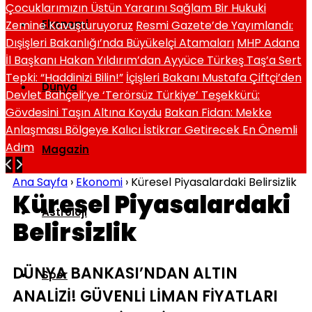
Çocuklarımızın Üstün Yararını Sağlam Bir Hukuki
Ekonomi
Zemine Kavuşturuyoruz
Resmi Gazete’de Yayımlandı:
Dışişleri Bakanlığı’nda Büyükelçi Atamaları
MHP Adana
İl Başkanı Hakan Yıldırım’dan Ayyüce Türkeş Taş’a Sert
Tepki: “Haddinizi Bilin!”
İçişleri Bakanı Mustafa Çiftçi’den
Dünya
Devlet Bahçeli’ye ‘Terörsüz Türkiye’ Teşekkürü:
Gövdesini Taşın Altına Koydu
Bakan Fidan: Mekke
Anlaşması Bölgeye Kalıcı İstikrar Getirecek En Önemli
Adım
Magazin
Ana Sayfa
›
Ekonomi
›
Küresel Piyasalardaki Belirsizlik
Küresel Piyasalardaki
Astroloji
Belirsizlik
DÜNYA BANKASI’NDAN ALTIN
Spor
ANALİZİ! GÜVENLİ LİMAN FİYATLARI