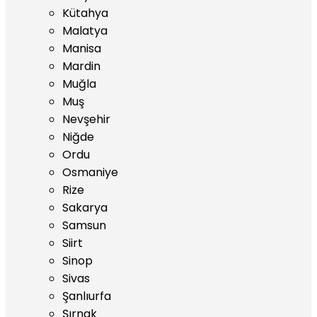
Kütahya
Malatya
Manisa
Mardin
Muğla
Muş
Nevşehir
Niğde
Ordu
Osmaniye
Rize
Sakarya
Samsun
Siirt
Sinop
Sivas
Şanlıurfa
Şırnak