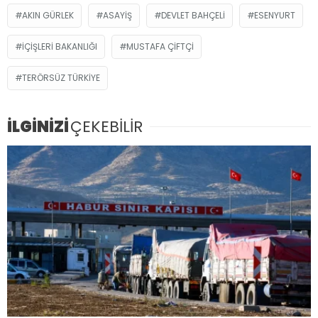
AKIN GÜRLEK
ASAYIŞ
DEVLET BAHÇELI
ESENYURT
İÇIŞLERI BAKANLIĞI
MUSTAFA ÇIFTÇI
TERÖRSÜZ TÜRKIYE
İLGİNİZİ
ÇEKEBİLİR