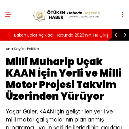
Bakan Bolat Açıkladı: Habur’da 2026’nın TIR Çıkış
Öğrenci 
Rekoru Kırıldı
Üniversit
Ana Sayfa
›
Politika
Milli Muharip Uçak
KAAN İçin Yerli ve Milli
Motor Projesi Takvim
Üzerinden Yürüyor
Yaşar Güler, KAAN için geliştirilen yerli ve
milli motor çalışmalarının planlanmış
programa uygun şekilde ilerlediğini açıkladı.