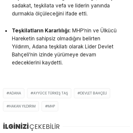
sadakat, teşkilata vefa ve liderin yanında
durmakla ölçüleceğini ifade etti.
Teşkilatların Kararlılığı:
MHP’nin ve Ülkücü
Hareketin sahipsiz olmadığını belirten
Yıldırım, Adana teşkilatı olarak Lider Devlet
Bahçeli’nin izinde yürümeye devam
edeceklerini kaydetti.
ADANA
AYYÜCE TÜRKEŞ TAŞ
DEVLET BAHÇELI
HAKAN YILDIRIM
MHP
İLGİNİZİ
ÇEKEBİLİR