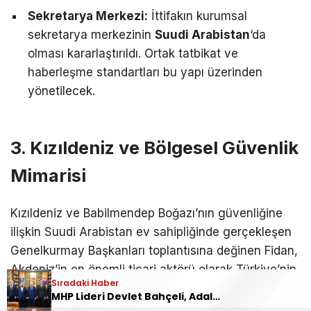
Sekretarya Merkezi:
İttifakın kurumsal
sekretarya merkezinin
Suudi Arabistan
‘da
olması kararlaştırıldı. Ortak tatbikat ve
haberleşme standartları bu yapı üzerinden
yönetilecek.
3. Kızıldeniz ve Bölgesel Güvenlik
Mimarisi
Kızıldeniz ve Babilmendep Boğazı’nın güvenliğine
ilişkin Suudi Arabistan ev sahipliğinde gerçekleşen
Genelkurmay Başkanları toplantısına değinen Fidan,
Akdeniz’in en önemli ticari aktörü olarak Türkiye’nin
Sıradaki Haber
bu süreçte aktif rol almasının doğal olduğunu
MHP Lideri Devlet Bahçeli, Adalet Komisyonu Üyelerini Makamında Kabul Etti
kaydetti.