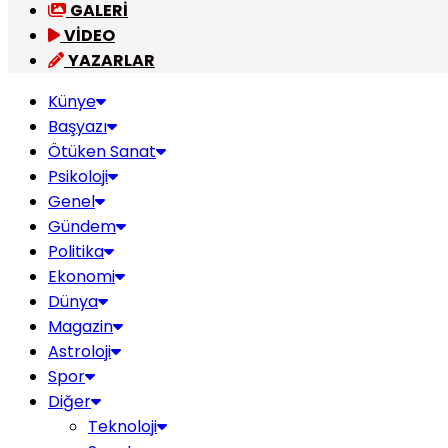
GALERİ
VİDEO
YAZARLAR
Künye
Başyazı
Ötüken Sanat
Psikoloji
Genel
Gündem
Politika
Ekonomi
Dünya
Magazin
Astroloji
Spor
Diğer
Teknoloji