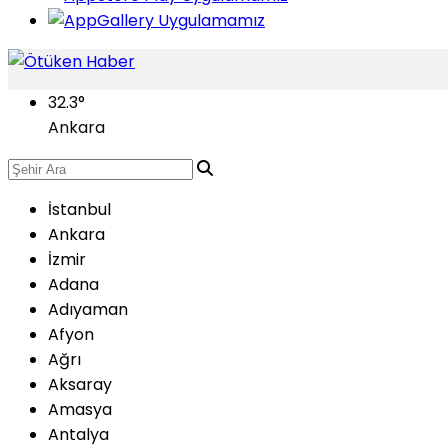
32.3
°
Ankara
İstanbul
Ankara
İzmir
Adana
Adıyaman
Afyon
Ağrı
Aksaray
Amasya
Antalya