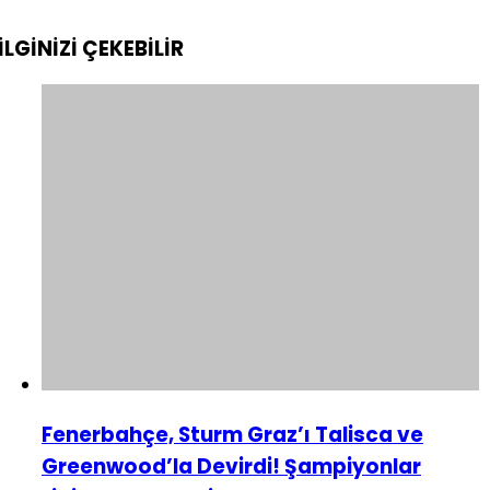
İLGİNİZİ
ÇEKEBİLİR
Fenerbahçe, Sturm Graz’ı Talisca ve
Greenwood’la Devirdi! Şampiyonlar