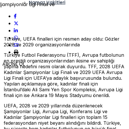
Namaz Vakitleri
Nöbetçi Eczaneler
Türkiye, UEFA finalleri için resmen aday oldu: Gözler
2028 ve 2029 organizasyonlarında
Türkiye Futbol Federasyonu (TFF), Avrupa futbolunun
en prestijli organizasyonlarından ikisine ev sahipliği
ABONE OL
yapma hedefini resmi olarak duyurdu. TFF, 2028 UEFA
Kadınlar Şampiyonlar Ligi Finali ve 2029 UEFA Avrupa
Ligi Finali için UEFA’ya adaylık başvurusunda bulundu.
Yapılan açıklamaya göre, kadınlar finali için
İstanbul’daki Ali Sami Yen Spor Kompleksi, Avrupa Ligi
finali için ise Ankara 19 Mayıs Stadyumu önerildi.
UEFA, 2028 ve 2029 yıllarında düzenlenecek
Şampiyonlar Ligi, Avrupa Ligi, Konferans Ligi ve
Kadınlar Şampiyonlar Ligi finalleri için toplam 15
federasyondan niyet beyanı alındığını bildirdi. Türkiye,
bu süreçte hem kadınlar futbolunun en büyük final