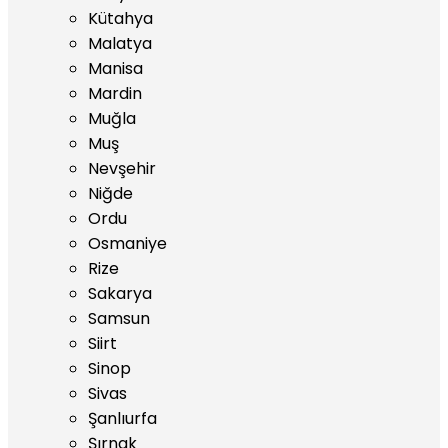
Kütahya
Malatya
Manisa
Mardin
Muğla
Muş
Nevşehir
Niğde
Ordu
Osmaniye
Rize
Sakarya
Samsun
Siirt
Sinop
Sivas
Şanlıurfa
Şırnak