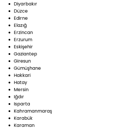
Diyarbakır
Düzce
Edirne
Elazığ
Erzincan
Erzurum
Eskişehir
Gaziantep
Giresun
Gümüşhane
Hakkari
Hatay
Mersin
Iğdır
Isparta
Kahramanmaraş
Karabük
Karaman