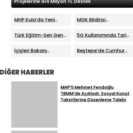
Projelerine 914 Milyon TL Destek
MHP Kula’da Yeni
MGK Bildirisi
Dönem: Hüseyin
Yayımlandı: Terörsüz
Sönmez İlçe Başkanı
Türkiye Süreci ve Kritik
Türk Eğitim-Sen Genel
5G Kullanımında Tarihi
Seçildi
Dış Politika Mesajları
Başkanı Talip Geylan:
Sıçrama: 4 Ayda 44,5
MHP Lideri Bahçeli’nin
Milyon Abone
İçişleri Bakanı
Beştepe’de Cumhur
Eğitim Mesajları Son
Mustafa Çiftçi:
İttifakı Zirvesi!
Derece Önemli
“Terörsüz Türkiye
Cumhurbaşkanı
Devletimizin Sarsılmaz
Erdoğan ve MHP Lideri
DİĞER HABERLER
İradesidir”
Bahçeli Bir Araya Geldi
MHP’li Mehmet Fendoğlu
TBMM’de Açıkladı: Sosyal Konut
Taksitlerine Düzenleme Talebi