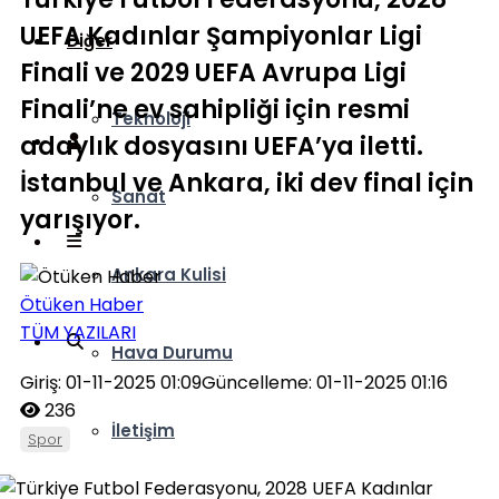
UEFA Kadınlar Şampiyonlar Ligi
Diğer
Finali ve 2029 UEFA Avrupa Ligi
Finali’ne ev sahipliği için resmi
Teknoloji
adaylık dosyasını UEFA’ya iletti.
İstanbul ve Ankara, iki dev final için
Sanat
yarışıyor.
Ankara Kulisi
Ötüken Haber
TÜM YAZILARI
Hava Durumu
Giriş: 01-11-2025 01:09
Güncelleme: 01-11-2025 01:16
236
İletişim
Spor