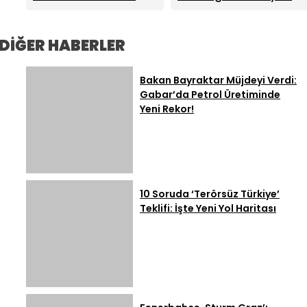
Bahçeli’den Tarihi
Toplumsal
Başkanı İlksen Özalper
Soruşturmasında
İmza
Bütünleşme Teklifi
Gözaltına Alındı:
Uyuşturucu Detayı:
Paylaşımı: MHP Lideri
Rüşvet ve Suç Örgütü
Tutuklu Başkan
DİĞER HABERLER
Bahçeli’ye Özel
Soruşturması
Yardımcısının Testi
Teşekkür
Pozitif Çıktı
Bakan Bayraktar Müjdeyi Verdi:
Gabar’da Petrol Üretiminde
Yeni Rekor!
10 Soruda ‘Terörsüz Türkiye’
Teklifi: İşte Yeni Yol Haritası