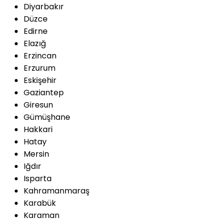
Diyarbakır
Düzce
Edirne
Elazığ
Erzincan
Erzurum
Eskişehir
Gaziantep
Giresun
Gümüşhane
Hakkari
Hatay
Mersin
Iğdır
Isparta
Kahramanmaraş
Karabük
Karaman