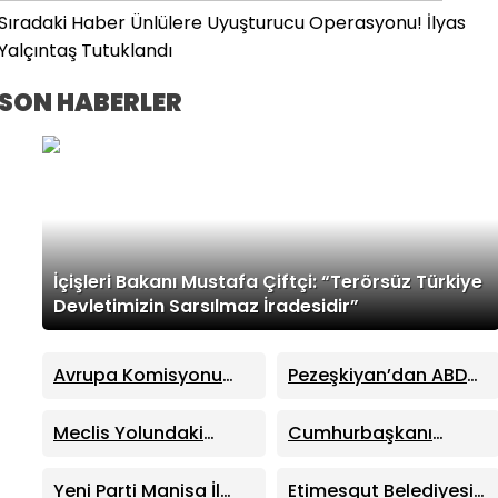
Sıradaki Haber
Ünlülere Uyuşturucu Operasyonu! İlyas
Yalçıntaş Tutuklandı
SON HABERLER
İçişleri Bakanı Mustafa Çiftçi: “Terörsüz Türkiye
Devletimizin Sarsılmaz İradesidir”
Avrupa Komisyonu
Pezeşkiyan’dan ABD
Dondurulan Rus
ve İsrail’e Sert Tepki:
Varlıklarından Elde
“Bizi En Zor Şartlarda
Meclis Yolundaki
Cumhurbaşkanı
Edilen Geliri
Devirmek İstediler”
Teklifin Perde Arkası:
Erdoğan’dan Milli
Ukrayna’ya Aktarıyor
MHP Lideri Devlet
Dayanışma ve
Yeni Parti Manisa İl
Etimesgut Belediyesi