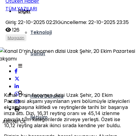
Ötüken Haber
TÜM YAZILARI
Diğer
Giriş: 22-10-2025 02:21
Güncelleme: 22-10-2025 23:35
126
Teknoloji
Magazin
Sanat
Ankara Kulisi
Kanal D’nin fenomen dizisi Uzak Şehir, 20 Ekim
Hava Durumu
Pazartesi akşamı yayınlanan yeni bölümüyle izleyicileri
ekran başına kilitledi ve reytinglerde tarihi bir başarıya
imza attı. Dizi, 16,31 reyting oranı ve 45,14 izlenme
İletişim
payıyla tüm kategorilerde zirveye yerleşti. Özeti ise
ABONE OL
10,12 reyting alarak ikinci sırada kendine yer buldu.