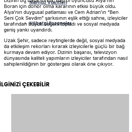
Dizinin bu başarısında, başrol oyuncusu Alya’nın
Namaz Vakitleri
Boran için donör olma kararının etkisi büyük oldu.
Alya’nın duygusal patlaması ve Cem Adrian’ın “Ben
Seni Çok Sevdim” şarkısının eşlik ettiği sahne, izleyiciler
Nöbetçi Eczaneler
tarafından büyük beğeni topladı ve sosyal medyada
geniş yankı uyandırdı.
Uzak Şehir, sadece reytinglerde değil, sosyal medyada
da etkileşim rekorları kırarak izleyicilerle güçlü bir bağ
kurmaya devam ediyor. Dizinin başarısı, televizyon
dünyasında kaliteli yapımların izleyiciler tarafından nasıl
sahiplenildiğinin bir göstergesi olarak öne çıkıyor.
İLGİNİZİ
ÇEKEBİLİR