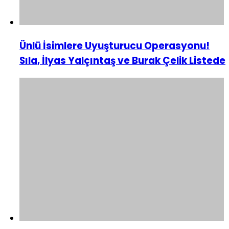
Ünlü İsimlere Uyuşturucu Operasyonu!
Sıla, İlyas Yalçıntaş ve Burak Çelik Listede