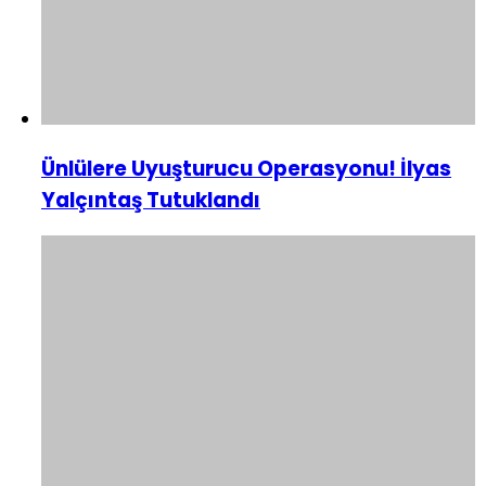
Ünlülere Uyuşturucu Operasyonu! İlyas
Yalçıntaş Tutuklandı