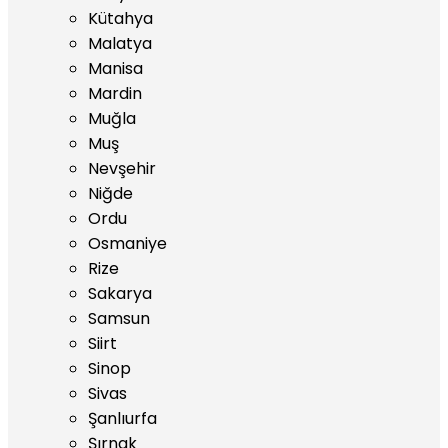
Kütahya
Malatya
Manisa
Mardin
Muğla
Muş
Nevşehir
Niğde
Ordu
Osmaniye
Rize
Sakarya
Samsun
Siirt
Sinop
Sivas
Şanlıurfa
Şırnak