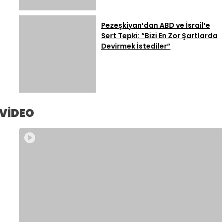
Pezeşkiyan’dan ABD ve İsrail’e
Sert Tepki: “Bizi En Zor Şartlarda
Devirmek İstediler”
VİDEO