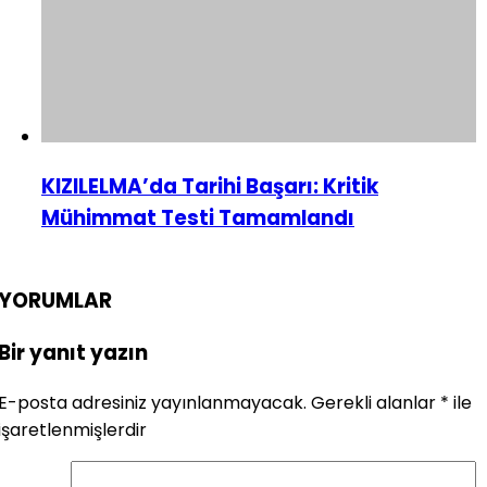
KIZILELMA’da Tarihi Başarı: Kritik
Mühimmat Testi Tamamlandı
YORUMLAR
Bir yanıt yazın
E-posta adresiniz yayınlanmayacak.
Gerekli alanlar
*
ile
işaretlenmişlerdir