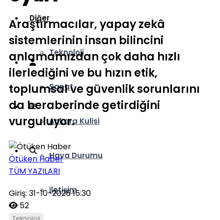
Diğer
Araştırmacılar, yapay zekâ
sistemlerinin insan bilincini
Teknoloji
anlamamızdan çok daha hızlı
ilerlediğini ve bu hızın etik,
toplumsal ve güvenlik sorunlarını
Sanat
da beraberinde getirdiğini
vurguluyor.
Ankara Kulisi
Hava Durumu
Ötüken Haber
TÜM YAZILARI
İletişim
Giriş: 31-10-2025 15:30
52
Teknoloji