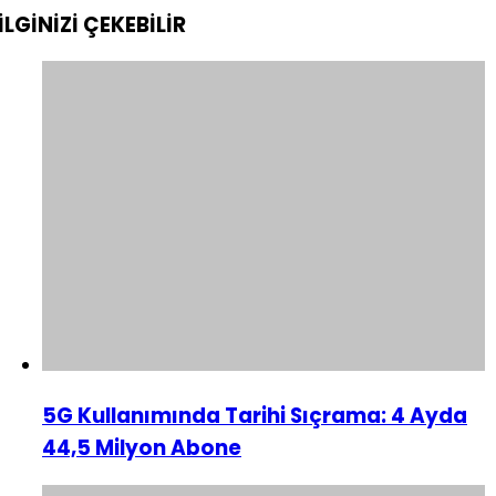
İLGİNİZİ
ÇEKEBİLİR
5G Kullanımında Tarihi Sıçrama: 4 Ayda
44,5 Milyon Abone