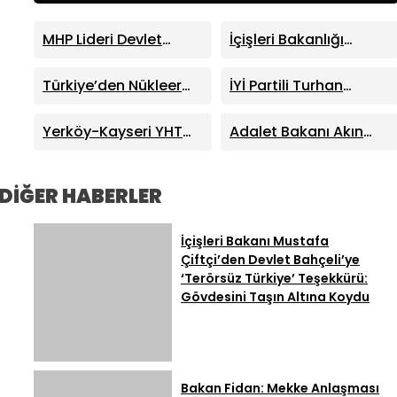
MHP Lideri Devlet
İçişleri Bakanlığı
Bahçeli, Adalet
Duyurdu: Menderes
Komisyonu Üyelerini
Belediye Başkanı İlkay
Türkiye’den Nükleer
İYİ Partili Turhan
Makamında Kabul Etti
Çiçek Görevden
Bilim Olimpiyatı’nda
Çömez Hakkında
Uzaklaştırıldı
Tarihi Başarı: 1 Altın, 3
“İsyan” Açıklaması
Yerköy-Kayseri YHT
Adalet Bakanı Akın
Bronz Madalya
Nedeniyle Soruşturma
Projesi’nde
Gürlek’ten Esenyurt’ta
Başlatıldı
Çalışmaların Yarısı
Sert Uyuşturucu ve
Tamamlandı! Ankara-
Çete Açıklaması
DİĞER HABERLER
Kayseri 1 Saat 45
Dakikaya Düşecek
İçişleri Bakanı Mustafa
Çiftçi’den Devlet Bahçeli’ye
‘Terörsüz Türkiye’ Teşekkürü:
Gövdesini Taşın Altına Koydu
Bakan Fidan: Mekke Anlaşması