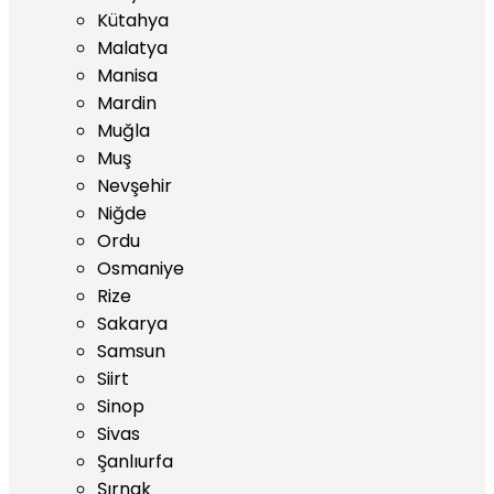
Kütahya
Malatya
Manisa
Mardin
Muğla
Muş
Nevşehir
Niğde
Ordu
Osmaniye
Rize
Sakarya
Samsun
Siirt
Sinop
Sivas
Şanlıurfa
Şırnak