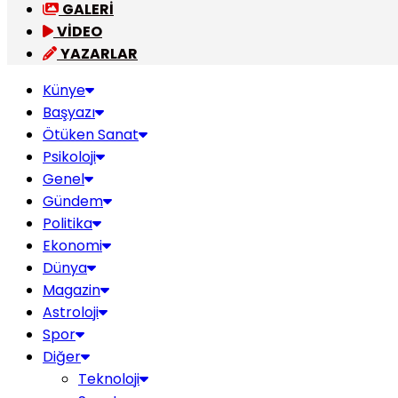
GALERİ
VİDEO
YAZARLAR
Künye
Başyazı
Ötüken Sanat
Psikoloji
Genel
Gündem
Politika
Ekonomi
Dünya
Magazin
Astroloji
Spor
Diğer
Teknoloji