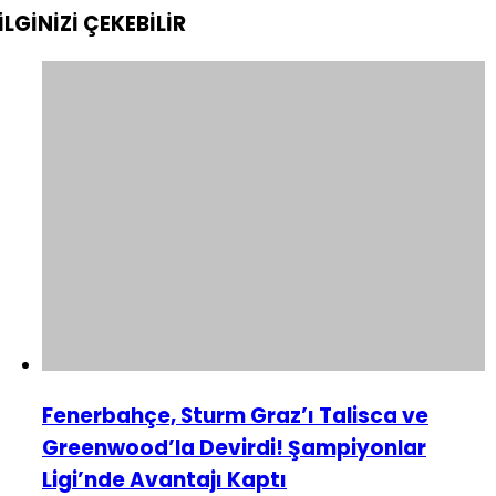
İLGİNİZİ
ÇEKEBİLİR
Fenerbahçe, Sturm Graz’ı Talisca ve
Greenwood’la Devirdi! Şampiyonlar
Ligi’nde Avantajı Kaptı