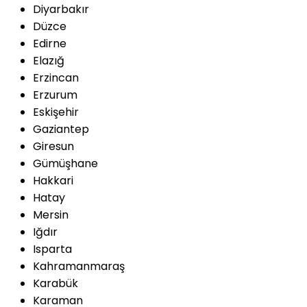
Diyarbakır
Düzce
Edirne
Elazığ
Erzincan
Erzurum
Eskişehir
Gaziantep
Giresun
Gümüşhane
Hakkari
Hatay
Mersin
Iğdır
Isparta
Kahramanmaraş
Karabük
Karaman