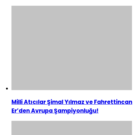
Milli Atıcılar Şimal Yılmaz ve Fahrettincan
Er’den Avrupa Şampiyonluğu!