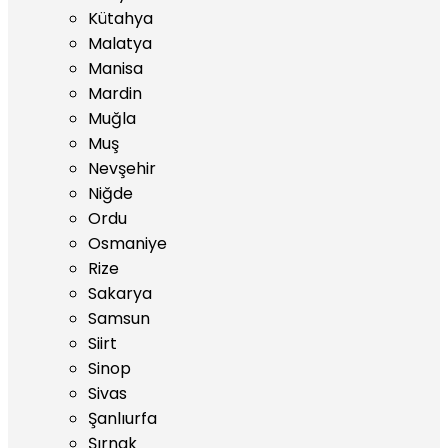
Kütahya
Malatya
Manisa
Mardin
Muğla
Muş
Nevşehir
Niğde
Ordu
Osmaniye
Rize
Sakarya
Samsun
Siirt
Sinop
Sivas
Şanlıurfa
Şırnak