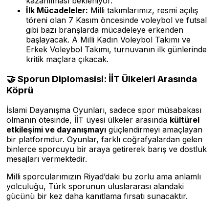
kazanılması bekleniyor.
İlk Mücadeleler:
Milli takımlarımız, resmi açılış
töreni olan 7 Kasım öncesinde voleybol ve futsal
gibi bazı branşlarda mücadeleye erkenden
başlayacak. A Milli Kadın Voleybol Takımı ve
Erkek Voleybol Takımı, turnuvanın ilk günlerinde
kritik maçlara çıkacak.
🤝 Sporun Diplomasisi: İİT Ülkeleri Arasında
Köprü
İslami Dayanışma Oyunları, sadece spor müsabakası
olmanın ötesinde, İİT üyesi ülkeler arasında
kültürel
etkileşimi ve dayanışmayı
güçlendirmeyi amaçlayan
bir platformdur. Oyunlar, farklı coğrafyalardan gelen
binlerce sporcuyu bir araya getirerek barış ve dostluk
mesajları vermektedir.
Milli sporcularımızın Riyad’daki bu zorlu ama anlamlı
yolculuğu, Türk sporunun uluslararası alandaki
gücünü bir kez daha kanıtlama fırsatı sunacaktır.