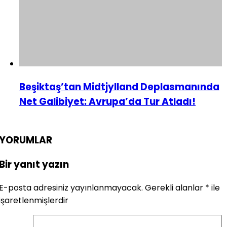
Beşiktaş’tan Midtjylland Deplasmanında
Net Galibiyet: Avrupa’da Tur Atladı!
YORUMLAR
Bir yanıt yazın
E-posta adresiniz yayınlanmayacak.
Gerekli alanlar
*
ile
işaretlenmişlerdir