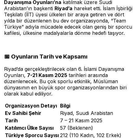
Dayanışma Oyunları’na
katılmak üzere Suudi
Arabistan’ın başkenti
Riyad’a
hareket etti. İslam İşbirliği
Teşkilatı (İİT) üyesi ülkeleri bir araya getiren ve dört
yılda bir düzenlenen bu dev organizasyonda, “Team
Türkiye” adıyla mücadele edecek olan geniş bir sporcu
kafilesi, ülkesine madalyalarla dönme hedefi taşıyor.
📅 Oyunların Tarih ve Kapsamı
Riyad’da gerçekleştirilecek olan 6. İslami Dayanışma
Oyunları,
7-21 Kasım 2025
tarihleri arasında
düzenlenecek. Bu çok sporlu etkinlik, Müslüman
dünyasının en büyük spor organizasyonlarından biri
olarak kabul ediliyor.
Organizasyon Detayı
Bilgi
Ev Sahibi Şehir
Riyad, Suudi Arabistan
Tarih
7 – 21 Kasım 2025
Katılımcı Ülke Sayısı
57 (Beklenen)
Türkiye Sporcu Sayısı
212 (110 Kadın, 102 Erkek)