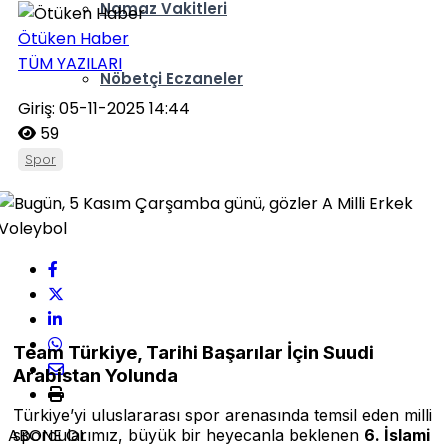
Namaz Vakitleri
Ötüken Haber
TÜM YAZILARI
Nöbetçi Eczaneler
Giriş: 05-11-2025 14:44
59
Spor
Team Türkiye, Tarihi Başarılar İçin Suudi
Arabistan Yolunda
Türkiye’yi uluslararası spor arenasında temsil eden milli
ABONE OL
sporcularımız, büyük bir heyecanla beklenen
6. İslami