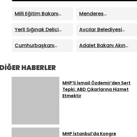
Milli Eğitim Bakanı
Menderes
Yusuf Tekin Duyurdu:
Belediyesi’ne Rüşvet
YKS Sistemi
Operasyonu: Belediye
Yerli Sığınak Delici
Avcılar Belediyesi
Değişmeyecek,
Başkanı İlkay Çiçek
TOLUN P, AKINCI TİHA
Asfalt İhalesi
Sorular Yeni
Tutuklandı
Testinde Hedefi Tam
Operasyonu: 12
Cumhurbaşkanı
Adalet Bakanı Akın
Müfredata Göre
İsabetle Vurdu
Şüpheli Tutuklandı
Erdoğan’dan Mekke
Gürlek’ten Net Vurgu:
Hazırlanacak
Odak Anahtar
Savunma Anlaşması
“Adalet Önünde Kim
Kelimeler:
Açıklaması: “Hiçbir
Suçluysa Hesap
DİĞER HABERLER
Ülkeyi Hedef Almıyor”
Verecek”
MHP’li İsmail Özdemir’den Sert
Tepki: ABD Çıkarlarına Hizmet
Etmektir
MHP İstanbul’da Kongre