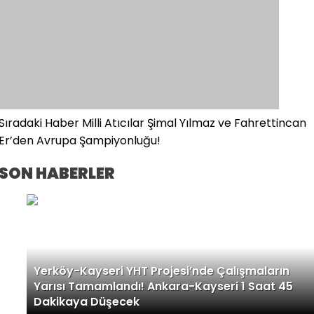
Sıradaki Haber
Milli Atıcılar Şimal Yılmaz ve Fahrettincan
Er’den Avrupa Şampiyonluğu!
SON HABERLER
Yerköy-Kayseri YHT Projesi’nde Çalışmaların
Yarısı Tamamlandı! Ankara-Kayseri 1 Saat 45
Dakikaya Düşecek