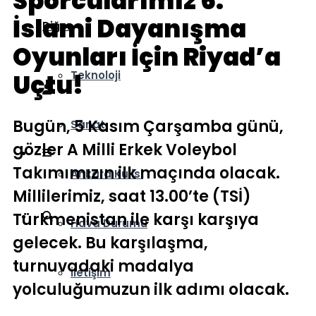
Sporcularımız 6.
İslami Dayanışma
Diğer
Oyunları İçin Riyad’a
Teknoloji
Uçtu!
Bugün, 5 Kasım Çarşamba günü,
Sanat
gözler A Milli Erkek Voleybol
Takımımızın ilk maçında olacak.
Ankara Kulisi
Millilerimiz, saat 13.00’te (TSİ)
Türkmenistan ile karşı karşıya
Hava Durumu
gelecek. Bu karşılaşma,
turnuvadaki madalya
İletişim
yolculuğumuzun ilk adımı olacak.