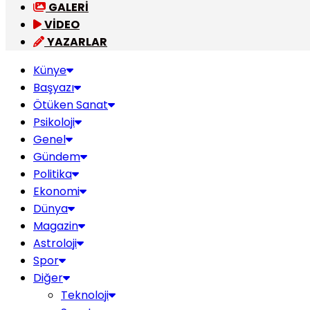
GALERİ
VİDEO
YAZARLAR
Künye
Başyazı
Ötüken Sanat
Psikoloji
Genel
Gündem
Politika
Ekonomi
Dünya
Magazin
Astroloji
Spor
Diğer
Teknoloji