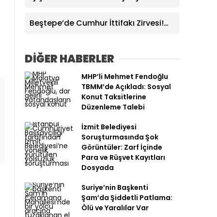
“Terörsüz Türkiye Devletimizin
Sarsılmaz İradesidir”
Beştepe’de Cumhur İttifakı Zirvesi!
Cumhurbaşkanı Erdoğan ve MHP
Lideri Bahçeli Bir Araya Geldi
DİĞER HABERLER
MHP’li Mehmet Fendoğlu
TBMM’de Açıkladı: Sosyal
Konut Taksitlerine
Düzenleme Talebi
İzmit Belediyesi
Soruşturmasında Şok
Görüntüler: Zarf İçinde
Para ve Rüşvet Kayıtları
Dosyada
Suriye’nin Başkenti
Şam’da Şiddetli Patlama:
Ölü ve Yaralılar Var