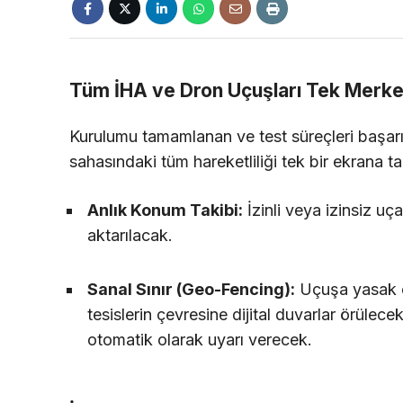
Tüm İHA ve Dron Uçuşları Tek Merk
Kurulumu tamamlanan ve test süreçleri başarı
sahasındaki tüm hareketliliği tek bir ekrana ta
Anlık Konum Takibi:
İzinli veya izinsiz uça
aktarılacak.
Sanal Sınır (Geo-Fencing):
Uçuşa yasak ol
tesislerin çevresine dijital duvarlar örülec
otomatik olarak uyarı verecek.