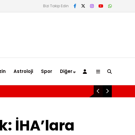
Bizi Takip Edin
in
Astroloji
Spor
Diğer
Bakan Kurum: Orman Yangınlarından
: İHA’lara