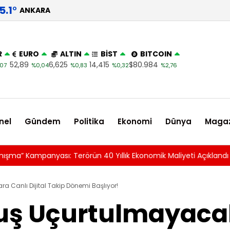
5.1
°
ANKARA
R
EURO
ALTIN
BİST
BITCOIN
52,89
6,625
14,415
$80.984
07
%0,04
%0,83
%0,32
%2,76
nel
Gündem
Politika
Ekonomi
Dünya
Magaz
sı: Terörün 40 Yıllık Ekonomik Maliyeti Açıklandı
 Canlı Dijital Takip Dönemi Başlıyor!
ş Uçurtulmayacak