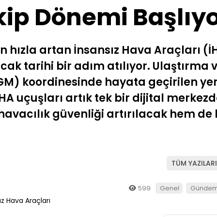
akip Dönemi Başlıyo
n hızla artan İnsansız Hava Araçları (İ
ak tarihi bir adım atılıyor. Ulaştırma ve
M) koordinesinde hayata geçirilen yen
A uçuşları artık tek bir dijital merkezd
 havacılık güvenliği artırılacak hem d
TÜM YAZILARI
599
Genel
Günde