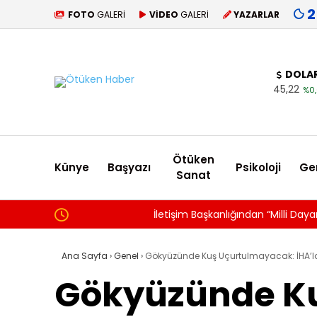
2
FOTO
GALERİ
VİDEO
GALERİ
YAZARLAR
DOLA
45,22
%0,
Ötüken
Künye
Başyazı
Psikoloji
Ge
Sanat
İletişim Başkanlığından “Milli Dayanışma” Kampanya
Ana Sayfa
›
Genel
›
Gökyüzünde Kuş Uçurtulmayacak: İHA’lara
Gökyüzünde Ku