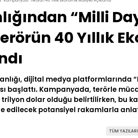
a” Kampanyası: Terörün 40 Yıllık Ekonomik Maliyeti Açıklandı
nlığından “Milli D
rörün 40 Yıllık E
ndı
nlığı, dijital medya platformlarında “M
ı başlattı. Kampanyada, terörle mücade
 trilyon dolar olduğu belirtilirken, bu 
edilecek potansiyel rakamlarla anlat
TÜM YAZILARI