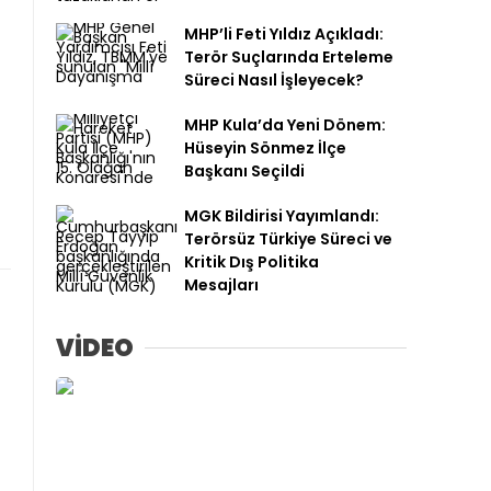
MHP’li Feti Yıldız Açıkladı:
Terör Suçlarında Erteleme
Süreci Nasıl İşleyecek?
MHP Kula’da Yeni Dönem:
Hüseyin Sönmez İlçe
Başkanı Seçildi
MGK Bildirisi Yayımlandı:
Terörsüz Türkiye Süreci ve
Kritik Dış Politika
Mesajları
VİDEO