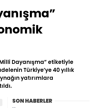
ayanışma”
konomik
illi Dayanışma” etiketiyle
lenin Türkiye’ye 40 yıllık
kaynağın yatırımlara
ıldı.
SON HABERLER