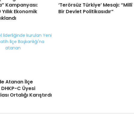
” Kampanyası:
‘Terörsüz Türkiye’ Mesajı: “Millî
 Yıllık Ekonomik
Bir Devlet Politikasıdır”
ıklandı
de Atanan İlçe
n DHKP-C Üyesi
ası Ortalığı Karıştırdı