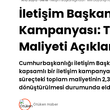
Ana Sayfa
›
Genel
›
İletişim Başkanlığından “Milli Dayanışm
İletişim Başka
Kampanyası: Te
Maliyeti Açıkla
Cumhurbaşkanlığı İletişim Başka
kapsamlı bir iletişim kampanyas
süreçteki toplam maliyetinin 2,3
dönüştürülmesi durumunda elde 
Ötüken Haber