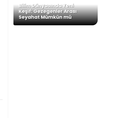
Bilim Dünyasında Yeni
Keşif: Gezegenler Arası
Seyahat Mümkün mü