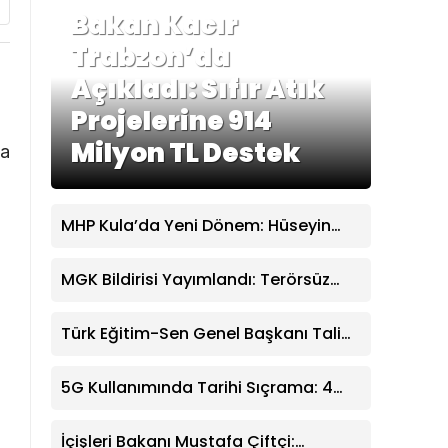
Bakan Kacır
Trabzon’da
Açıkladı: Sıfır Atık
Projelerine 914
Milyon TL Destek
va
MHP Kula’da Yeni Dönem: Hüseyin
Sönmez İlçe Başkanı Seçildi
MGK Bildirisi Yayımlandı: Terörsüz
Türkiye Süreci ve Kritik Dış Politika
Mesajları
Türk Eğitim-Sen Genel Başkanı Talip
Geylan: MHP Lideri Bahçeli’nin Eğitim
Mesajları Son Derece Önemli
5G Kullanımında Tarihi Sıçrama: 4
Ayda 44,5 Milyon Abone
İçişleri Bakanı Mustafa Çiftçi: