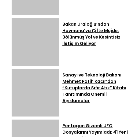
Bakan Uraloğlu’ndan
Haymana’ya Çifte Müjde:
Bölünmüş Yol ve Kesintisiz
İletişim Geliyor
Sanayi ve Teknoloji Bakanı
Mehmet Fatih Kacır’dan
“Kutuplarda Sıfır Atık” Kitabı
Tanıtımında Önemli
Açıklamalar
Pentagon Gizemli UFO
Dosyalarını Yayımladı: 41 Yeni