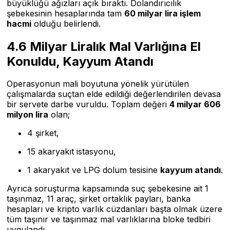
büyüklüğü ağızları açık bıraktı. Dolandırıcılık
şebekesinin hesaplarında tam
60 milyar lira işlem
hacmi
olduğu belirlendi.
4.6 Milyar Liralık Mal Varlığına El
Konuldu, Kayyum Atandı
Operasyonun mali boyutuna yönelik yürütülen
çalışmalarda suçtan elde edildiği değerlendirilen devasa
bir servete darbe vuruldu. Toplam değeri
4 milyar 606
milyon lira
olan;
4 şirket,
15 akaryakıt istasyonu,
1 akaryakıt ve LPG dolum tesisine
kayyum atandı
.
Ayrıca soruşturma kapsamında suç şebekesine ait 1
taşınmaz, 11 araç, şirket ortaklık payları, banka
hesapları ve kripto varlık cüzdanları başta olmak üzere
tüm taşınır ve taşınmaz mal varlıklarına bloke tedbiri
uygulandı.