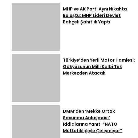
Maliyeti Açıklandı
MHP ve AK Parti Aynı Nikahta
Buluştu: MHP Lideri Devlet
Bahçeli Şahitlik Yaptı
Türkiye’den Yerli Motor Hamlesi:
Gökyüzünün Milli Kalbi Tek
Merkezden Atacak
DMM’den ‘Mekke Ortak
Savunma Anlaşması’
İddialarına Yanıt: “NATO
Müttefikliğiyle Çelişmiyor”