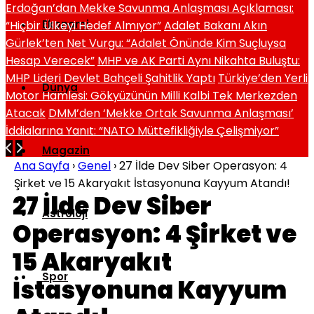
Erdoğan’dan Mekke Savunma Anlaşması Açıklaması:
Ekonomi
“Hiçbir Ülkeyi Hedef Almıyor”
Adalet Bakanı Akın
Gürlek’ten Net Vurgu: “Adalet Önünde Kim Suçluysa
Hesap Verecek”
MHP ve AK Parti Aynı Nikahta Buluştu:
MHP Lideri Devlet Bahçeli Şahitlik Yaptı
Türkiye’den Yerli
Dünya
Motor Hamlesi: Gökyüzünün Milli Kalbi Tek Merkezden
Atacak
DMM’den ‘Mekke Ortak Savunma Anlaşması’
İddialarına Yanıt: “NATO Müttefikliğiyle Çelişmiyor”
Magazin
Ana Sayfa
›
Genel
›
27 İlde Dev Siber Operasyon: 4
Şirket ve 15 Akaryakıt İstasyonuna Kayyum Atandı!
27 İlde Dev Siber
Astroloji
Operasyon: 4 Şirket ve
15 Akaryakıt
Spor
İstasyonuna Kayyum