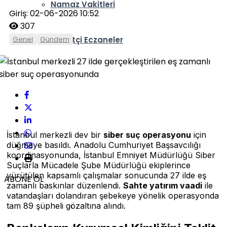
Namaz Vakitleri
Giriş: 02-06-2026 10:52
307
Genel
Gündem
Nöbetçi Eczaneler
İstanbul merkezli dev bir
siber suç operasyonu
için
düğmeye basıldı. Anadolu Cumhuriyet Başsavcılığı
koordinasyonunda, İstanbul Emniyet Müdürlüğü Siber
Suçlarla Mücadele Şube Müdürlüğü ekiplerince
yürütülen kapsamlı çalışmalar sonucunda 27 ilde eş
ABONE OL
zamanlı baskınlar düzenlendi.
Sahte yatırım vaadi
ile
vatandaşları dolandıran şebekeye yönelik operasyonda
tam 89 şüpheli gözaltına alındı.