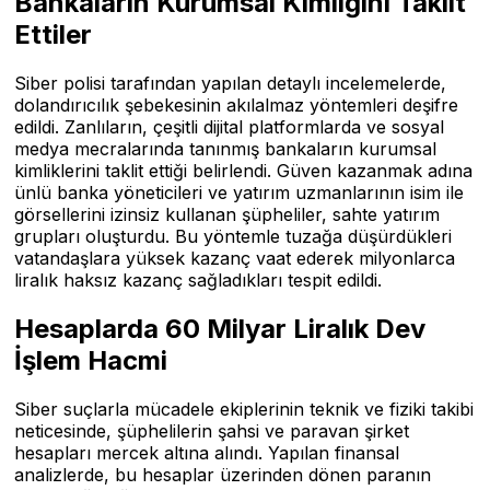
Bankaların Kurumsal Kimliğini Taklit
Ettiler
Siber polisi tarafından yapılan detaylı incelemelerde,
dolandırıcılık şebekesinin akılalmaz yöntemleri deşifre
edildi. Zanlıların, çeşitli dijital platformlarda ve sosyal
medya mecralarında tanınmış bankaların kurumsal
kimliklerini taklit ettiği belirlendi. Güven kazanmak adına
ünlü banka yöneticileri ve yatırım uzmanlarının isim ile
görsellerini izinsiz kullanan şüpheliler, sahte yatırım
grupları oluşturdu. Bu yöntemle tuzağa düşürdükleri
vatandaşlara yüksek kazanç vaat ederek milyonlarca
liralık haksız kazanç sağladıkları tespit edildi.
Hesaplarda 60 Milyar Liralık Dev
İşlem Hacmi
Siber suçlarla mücadele ekiplerinin teknik ve fiziki takibi
neticesinde, şüphelilerin şahsi ve paravan şirket
hesapları mercek altına alındı. Yapılan finansal
analizlerde, bu hesaplar üzerinden dönen paranın