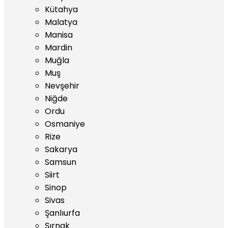
Kütahya
Malatya
Manisa
Mardin
Muğla
Muş
Nevşehir
Niğde
Ordu
Osmaniye
Rize
Sakarya
Samsun
Siirt
Sinop
Sivas
Şanlıurfa
Şırnak