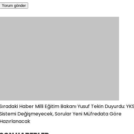
Sıradaki Haber
Milli Eğitim Bakanı Yusuf Tekin Duyurdu: YK
Sistemi Değişmeyecek, Sorular Yeni Müfredata Göre
Hazırlanacak