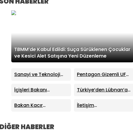
SON HABERLER
TBMM’de Kabul Edildi: Suça Sürüklenen Çocuklar
ve Kesici Alet Satışına Yeni Düzenleme
Sanayi ve Teknoloji
Pentagon Gizemli UFO
Bakanı Mehmet Fatih
Dosyalarını Yayımladı:
Kacır’dan “Kutuplarda
41 Yeni Dosya Erişime
İçişleri Bakanı
Türkiye’den Lübnan’a
Sıfır Atık” Kitabı
Açıldı
Mustafa Çiftçi
Kritik Destek: Enerjiden
Tanıtımında Önemli
Sinop’ta Yeni Hizmet
Demir Yoluna Dev İş
Bakan Kacır
İletişim
Açıklamalar
Binalarının Açılışını
Birliği
Trabzon’da Açıkladı:
Başkanlığından “Milli
Yaptı
Sıfır Atık Projelerine
Dayanışma”
914 Milyon TL Destek
Kampanyası: Terörün
DİĞER HABERLER
40 Yıllık Ekonomik