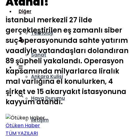
Atandı!
Diğer
İstanbul merkezli 27 ilde
gerçekleştirilen eş zamanlı siber
Teknoloji
suç operasyonunda sahte yatırım
vaadiyle vatandaşları dolandıran
Sanat
89 şüpheli yakalandı. Operasyon
kapsamında milyarlarca liralık
Ankara Kulisi
mal varlığına el konulurken, 4
şirket ve 15 akaryakıt istasyonuna
Hava Durumu
kayyum atandı.
İletişim
Ötüken Haber
TÜM YAZILARI