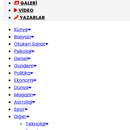
GALERİ
VİDEO
YAZARLAR
Künye
Başyazı
Ötüken Sanat
Psikoloji
Genel
Gündem
Politika
Ekonomi
Dünya
Magazin
Astroloji
Spor
Diğer
Teknoloji