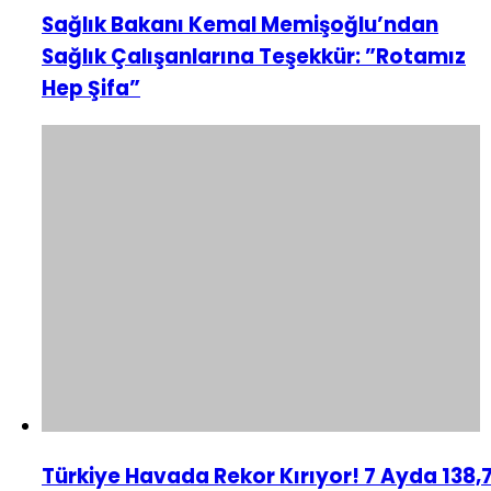
Sağlık Bakanı Kemal Memişoğlu’ndan
Sağlık Çalışanlarına Teşekkür: ”Rotamız
Hep Şifa”
Türkiye Havada Rekor Kırıyor! 7 Ayda 138,