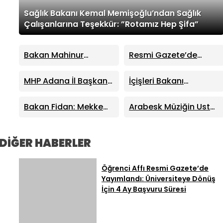
Sağlık Bakanı Kemal Memişoğlu’ndan Sağlık
Çalışanlarına Teşekkür: ”Rotamız Hep Şifa”
Bakan Mahinur
Resmi Gazete’de
Özdemir Göktaş’tan
Yayımlandı: Dışişleri
Yeni Yasal Düzenleme
Bakanlığı’nda
MHP Adana İl Başkanı
İçişleri Bakanı
Açıklaması:
Büyükelçi Atamaları
Hakan Yıldırım’dan
Mustafa Çiftçi’den
Çocuklarımızın Üstün
Ayyüce Türkeş Taş’a
Devlet Bahçeli’ye
Bakan Fidan: Mekke
Arabesk Müziğin Usta
Yararını Sağlam Bir
Sert Tepki: “Haddinizi
‘Terörsüz Türkiye’
Anlaşması Bölgeye
İsmi Cansever
Hukuki Zemine
Bilin!”
Teşekkürü: Gövdesini
Kalıcı İstikrar
Hayatını Kaybetti
Kavuşturuyoruz
Taşın Altına Koydu
Getirecek En Önemli
DİĞER HABERLER
Adım
Öğrenci Affı Resmi Gazete’de
Yayımlandı: Üniversiteye Dönüş
İçin 4 Ay Başvuru Süresi