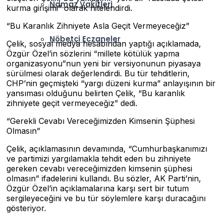
Namaz Vakitleri
kurma girişimi” olarak nitelendirdi.
“Bu Karanlık Zihniyete Asla Geçit Vermeyeceğiz”
Nöbetçi Eczaneler
Çelik, sosyal medya hesabından yaptığı açıklamada,
Özgür Özel’in sözlerini “millete kötülük yapma
organizasyonu”nun yeni bir versiyonunun piyasaya
sürülmesi olarak değerlendirdi. Bu tür tehditlerin,
CHP’nin geçmişteki “yargı düzeni kurma” anlayışının bir
yansıması olduğunu belirten Çelik, “Bu karanlık
zihniyete geçit vermeyeceğiz” dedi.
“Gerekli Cevabı Vereceğimizden Kimsenin Şüphesi
Olmasın”
Çelik, açıklamasının devamında, “Cumhurbaşkanımızı
ve partimizi yargılamakla tehdit eden bu zihniyete
gereken cevabı vereceğimizden kimsenin şüphesi
olmasın” ifadelerini kullandı. Bu sözler, AK Parti’nin,
Özgür Özel’in açıklamalarına karşı sert bir tutum
sergileyeceğini ve bu tür söylemlere karşı duracağını
gösteriyor.