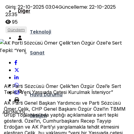
Giriş: 22-10-2025 03:04
Güncelleme: 22-10-2025
Diğer
23:35
95
Gündem
Teknoloji
Sanat
Ankara Kulisi
AK Parti Sözcüsü Ömer Çelik’ten Özgür Özel’e Sert
Tepki: “Yeni Yassıada Çetesi Kurulmak İsteniyor”
Hava Durumu
AK Parti Genel Başkan Yardımcısı ve Parti Sözcüsü
Ömer Çelik, CHP Genel Başkanı Özgür Özel’in TBMM
ABONE OL
Grup Toplantısı’nda yaptığı açıklamalara sert tepki
İletişim
gösterdi. Özel’in, Cumhurbaşkanı Recep Tayyip
Erdoğan ve AK Parti’yi yargılamakla tehdit etmesini
eleştiren Çelik, bu yaklaşımı “yeni bir Yassıada çetesi