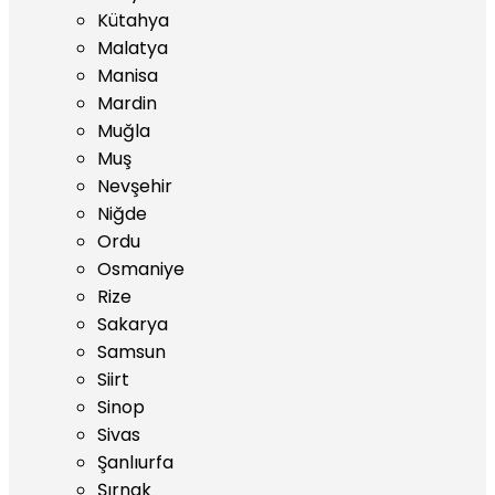
Kütahya
Malatya
Manisa
Mardin
Muğla
Muş
Nevşehir
Niğde
Ordu
Osmaniye
Rize
Sakarya
Samsun
Siirt
Sinop
Sivas
Şanlıurfa
Şırnak