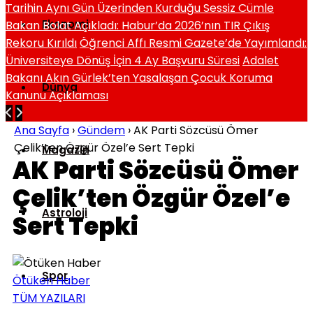
Tarihin Aynı Gün Üzerinden Kurduğu Sessiz Cümle
Ekonomi
Bakan Bolat Açıkladı: Habur’da 2026’nın TIR Çıkış
Rekoru Kırıldı
Öğrenci Affı Resmi Gazete’de Yayımlandı:
Üniversiteye Dönüş İçin 4 Ay Başvuru Süresi
Adalet
Bakanı Akın Gürlek’ten Yasalaşan Çocuk Koruma
Dünya
Kanunu Açıklaması
Ana Sayfa
›
Gündem
›
AK Parti Sözcüsü Ömer
Çelik’ten Özgür Özel’e Sert Tepki
Magazin
AK Parti Sözcüsü Ömer
Çelik’ten Özgür Özel’e
Astroloji
Sert Tepki
Spor
Ötüken Haber
TÜM YAZILARI