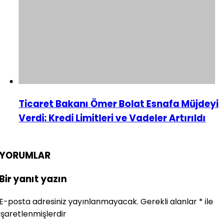
Ticaret Bakanı Ömer Bolat Esnafa Müjdeyi
Verdi: Kredi Limitleri ve Vadeler Artırıldı
YORUMLAR
Bir yanıt yazın
E-posta adresiniz yayınlanmayacak.
Gerekli alanlar
*
ile
işaretlenmişlerdir