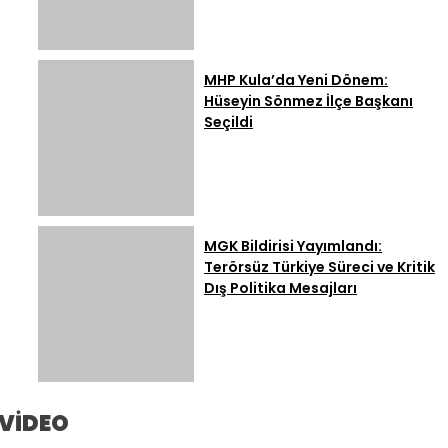
MHP Kula’da Yeni Dönem:
Hüseyin Sönmez İlçe Başkanı
Seçildi
MGK Bildirisi Yayımlandı:
Terörsüz Türkiye Süreci ve Kritik
Dış Politika Mesajları
VİDEO