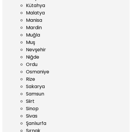
Kütahya
Malatya
Manisa
Mardin
Muğla
Muş
Nevşehir
Niğde
Ordu
Osmaniye
Rize
Sakarya
Samsun
Siirt
Sinop
Sivas
Şanlıurfa
Şırnak