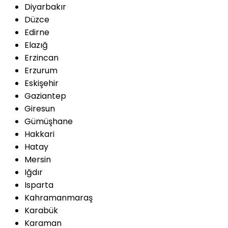
Diyarbakır
Düzce
Edirne
Elazığ
Erzincan
Erzurum
Eskişehir
Gaziantep
Giresun
Gümüşhane
Hakkari
Hatay
Mersin
Iğdır
Isparta
Kahramanmaraş
Karabük
Karaman