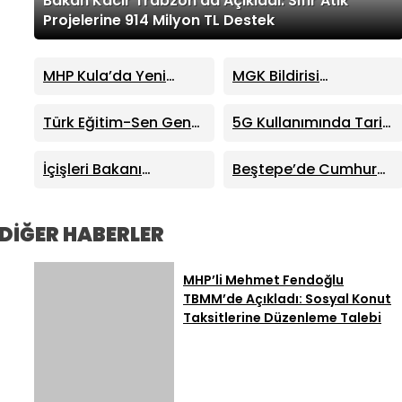
Bakan Kacır Trabzon’da Açıkladı: Sıfır Atık
Projelerine 914 Milyon TL Destek
MHP Kula’da Yeni
MGK Bildirisi
Dönem: Hüseyin
Yayımlandı: Terörsüz
Sönmez İlçe Başkanı
Türkiye Süreci ve Kritik
Türk Eğitim-Sen Genel
5G Kullanımında Tarihi
Seçildi
Dış Politika Mesajları
Başkanı Talip Geylan:
Sıçrama: 4 Ayda 44,5
MHP Lideri Bahçeli’nin
Milyon Abone
İçişleri Bakanı
Beştepe’de Cumhur
Eğitim Mesajları Son
Mustafa Çiftçi:
İttifakı Zirvesi!
Derece Önemli
“Terörsüz Türkiye
Cumhurbaşkanı
Devletimizin Sarsılmaz
Erdoğan ve MHP Lideri
DİĞER HABERLER
İradesidir”
Bahçeli Bir Araya Geldi
MHP’li Mehmet Fendoğlu
TBMM’de Açıkladı: Sosyal Konut
Taksitlerine Düzenleme Talebi