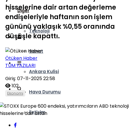
hisselerine dair artan değerleme
Diğer
endişeleriyle haftanın son işlem
gününü yaklaşık %0,55 oranında
Teknoloji
düşüşle kapattı.
Sanat
Ötüken Haber
TÜM YAZILARI
Ankara Kulisi
Giriş: 07-11-2025 22:58
102
Hava Durumu
Ekonomi
İletişim