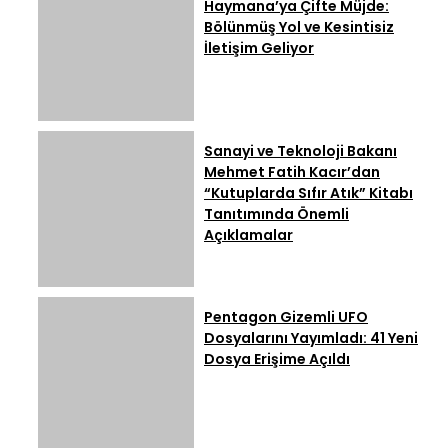
Haymana’ya Çifte Müjde:
Bölünmüş Yol ve Kesintisiz
İletişim Geliyor
Sanayi ve Teknoloji Bakanı
Mehmet Fatih Kacır’dan
“Kutuplarda Sıfır Atık” Kitabı
Tanıtımında Önemli
Açıklamalar
Pentagon Gizemli UFO
Dosyalarını Yayımladı: 41 Yeni
Dosya Erişime Açıldı