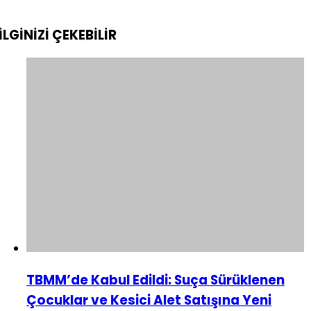
İLGİNİZİ
ÇEKEBİLİR
TBMM’de Kabul Edildi: Suça Sürüklenen
Çocuklar ve Kesici Alet Satışına Yeni