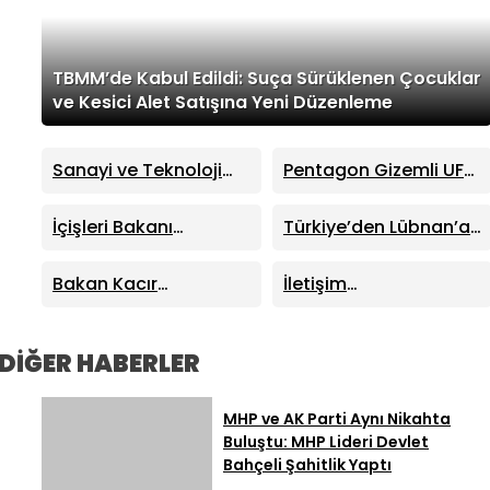
TBMM’de Kabul Edildi: Suça Sürüklenen Çocuklar
ve Kesici Alet Satışına Yeni Düzenleme
Sanayi ve Teknoloji
Pentagon Gizemli UFO
Bakanı Mehmet Fatih
Dosyalarını Yayımladı:
Kacır’dan “Kutuplarda
41 Yeni Dosya Erişime
İçişleri Bakanı
Türkiye’den Lübnan’a
Sıfır Atık” Kitabı
Açıldı
Mustafa Çiftçi
Kritik Destek: Enerjiden
Tanıtımında Önemli
Sinop’ta Yeni Hizmet
Demir Yoluna Dev İş
Bakan Kacır
İletişim
Açıklamalar
Binalarının Açılışını
Birliği
Trabzon’da Açıkladı:
Başkanlığından “Milli
Yaptı
Sıfır Atık Projelerine
Dayanışma”
914 Milyon TL Destek
Kampanyası: Terörün
DİĞER HABERLER
40 Yıllık Ekonomik
Maliyeti Açıklandı
MHP ve AK Parti Aynı Nikahta
Buluştu: MHP Lideri Devlet
Bahçeli Şahitlik Yaptı