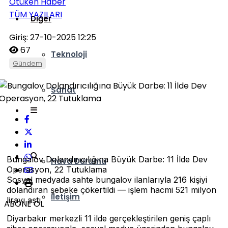
Ötüken Haber
TÜM YAZILARI
Diğer
Giriş: 27-10-2025 12:25
67
Teknoloji
Gündem
Sanat
Ankara Kulisi
Bungalov Dolandırıcılığına Büyük Darbe: 11 İlde Dev
Hava Durumu
Operasyon, 22 Tutuklama
Sosyal medyada sahte bungalov ilanlarıyla 216 kişiyi
dolandıran şebeke çökertildi — işlem hacmi 521 milyon
İletişim
lirayı aştı.
ABONE OL
Diyarbakır merkezli 11 ilde gerçekleştirilen geniş çaplı