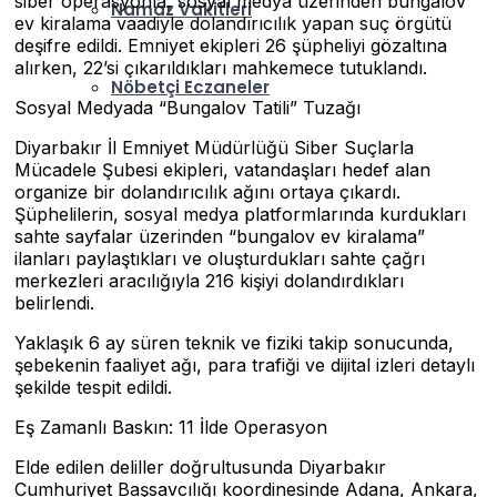
siber operasyonla, sosyal medya üzerinden bungalov
Namaz Vakitleri
ev kiralama vaadiyle dolandırıcılık yapan suç örgütü
deşifre edildi. Emniyet ekipleri 26 şüpheliyi gözaltına
alırken, 22’si çıkarıldıkları mahkemece tutuklandı.
Nöbetçi Eczaneler
Sosyal Medyada “Bungalov Tatili” Tuzağı
Diyarbakır İl Emniyet Müdürlüğü Siber Suçlarla
Mücadele Şubesi ekipleri, vatandaşları hedef alan
organize bir dolandırıcılık ağını ortaya çıkardı.
Şüphelilerin, sosyal medya platformlarında kurdukları
sahte sayfalar üzerinden “bungalov ev kiralama”
ilanları paylaştıkları ve oluşturdukları sahte çağrı
merkezleri aracılığıyla 216 kişiyi dolandırdıkları
belirlendi.
Yaklaşık 6 ay süren teknik ve fiziki takip sonucunda,
şebekenin faaliyet ağı, para trafiği ve dijital izleri detaylı
şekilde tespit edildi.
Eş Zamanlı Baskın: 11 İlde Operasyon
Elde edilen deliller doğrultusunda Diyarbakır
Cumhuriyet Başsavcılığı koordinesinde Adana, Ankara,