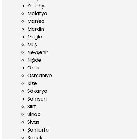
Kütahya
Malatya
Manisa
Mardin
Muğla
Muş
Nevşehir
Niğde
Ordu
Osmaniye
Rize
Sakarya
Samsun
Siirt
Sinop
Sivas
Şanlıurfa
Şırnak