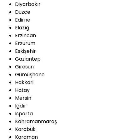
Diyarbakır
Düzce
Edirne
Elazığ
Erzincan
Erzurum
Eskişehir
Gaziantep
Giresun
Gümüşhane
Hakkari
Hatay
Mersin
Iğdır
Isparta
Kahramanmaraş
Karabük
Karaman