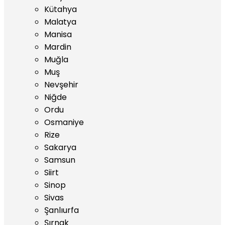
Kütahya
Malatya
Manisa
Mardin
Muğla
Muş
Nevşehir
Niğde
Ordu
Osmaniye
Rize
Sakarya
Samsun
Siirt
Sinop
Sivas
Şanlıurfa
Şırnak