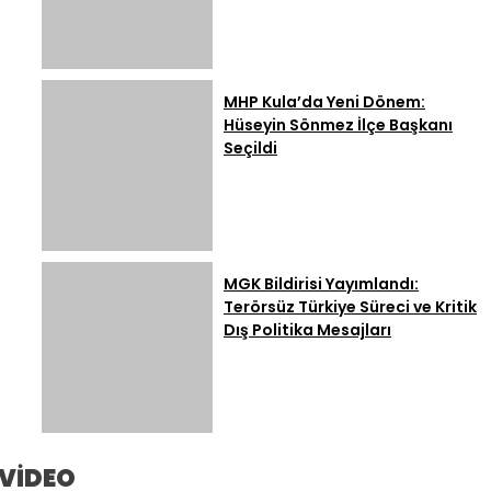
MHP Kula’da Yeni Dönem:
Hüseyin Sönmez İlçe Başkanı
Seçildi
MGK Bildirisi Yayımlandı:
Terörsüz Türkiye Süreci ve Kritik
Dış Politika Mesajları
VİDEO