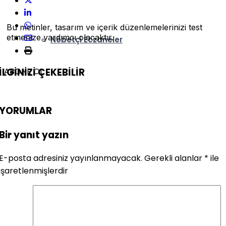
Namaz Vakitleri
Bu metinler, tasarım ve içerik düzenlemelerinizi test
etmenize yardımcı olacaktır.
Nöbetçi Eczaneler
İLGİNİZİ
ÇEKEBİLİR
ABONE OL
YORUMLAR
Bir yanıt yazın
E-posta adresiniz yayınlanmayacak.
Gerekli alanlar
*
ile
işaretlenmişlerdir