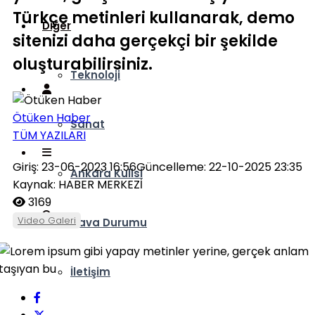
Türkçe metinleri kullanarak, demo
Diğer
sitenizi daha gerçekçi bir şekilde
oluşturabilirsiniz.
Teknoloji
Ötüken Haber
Sanat
TÜM YAZILARI
Giriş: 23-06-2023 16:56
Güncelleme: 22-10-2025 23:35
Ankara Kulisi
Kaynak: HABER MERKEZİ
3169
Video Galeri
Hava Durumu
İletişim