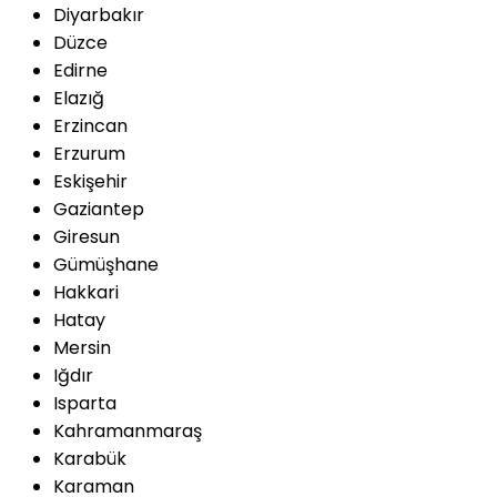
Diyarbakır
Düzce
Edirne
Elazığ
Erzincan
Erzurum
Eskişehir
Gaziantep
Giresun
Gümüşhane
Hakkari
Hatay
Mersin
Iğdır
Isparta
Kahramanmaraş
Karabük
Karaman