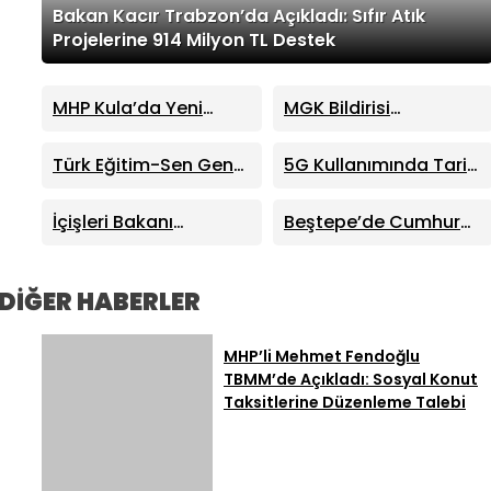
Bakan Kacır Trabzon’da Açıkladı: Sıfır Atık
Projelerine 914 Milyon TL Destek
MHP Kula’da Yeni
MGK Bildirisi
Dönem: Hüseyin
Yayımlandı: Terörsüz
Sönmez İlçe Başkanı
Türkiye Süreci ve Kritik
Türk Eğitim-Sen Genel
5G Kullanımında Tarihi
Seçildi
Dış Politika Mesajları
Başkanı Talip Geylan:
Sıçrama: 4 Ayda 44,5
MHP Lideri Bahçeli’nin
Milyon Abone
İçişleri Bakanı
Beştepe’de Cumhur
Eğitim Mesajları Son
Mustafa Çiftçi:
İttifakı Zirvesi!
Derece Önemli
“Terörsüz Türkiye
Cumhurbaşkanı
Devletimizin Sarsılmaz
Erdoğan ve MHP Lideri
DİĞER HABERLER
İradesidir”
Bahçeli Bir Araya Geldi
MHP’li Mehmet Fendoğlu
TBMM’de Açıkladı: Sosyal Konut
Taksitlerine Düzenleme Talebi