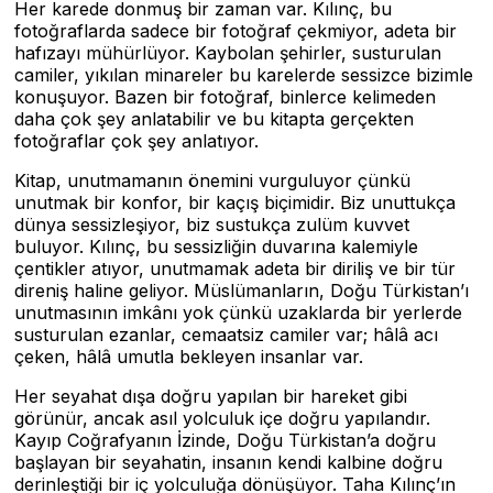
Her karede donmuş bir zaman var. Kılınç, bu
fotoğraflarda sadece bir fotoğraf çekmiyor, adeta bir
hafızayı mühürlüyor. Kaybolan şehirler, susturulan
camiler, yıkılan minareler bu karelerde sessizce bizimle
konuşuyor. Bazen bir fotoğraf, binlerce kelimeden
daha çok şey anlatabilir ve bu kitapta gerçekten
fotoğraflar çok şey anlatıyor.
Kitap, unutmamanın önemini vurguluyor çünkü
unutmak bir konfor, bir kaçış biçimidir. Biz unuttukça
dünya sessizleşiyor, biz sustukça zulüm kuvvet
buluyor. Kılınç, bu sessizliğin duvarına kalemiyle
çentikler atıyor, unutmamak adeta bir diriliş ve bir tür
direniş haline geliyor. Müslümanların, Doğu Türkistan’ı
unutmasının imkânı yok çünkü uzaklarda bir yerlerde
susturulan ezanlar, cemaatsiz camiler var; hâlâ acı
çeken, hâlâ umutla bekleyen insanlar var.
Her seyahat dışa doğru yapılan bir hareket gibi
görünür, ancak asıl yolculuk içe doğru yapılandır.
Kayıp Coğrafyanın İzinde, Doğu Türkistan’a doğru
başlayan bir seyahatin, insanın kendi kalbine doğru
derinleştiği bir iç yolculuğa dönüşüyor. Taha Kılınç’ın