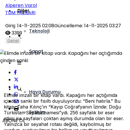
Alperen Varol
Diğer
TÜM YAZILARI
Giriş: 14-11-2025 02:08
Güncelleme: 14-11-2025 03:27
Teknoloji
3399
Genel
Sanat
Ankara Kulisi
Hava Durumu
Elimde imzalı bir kitap vardı. Kapağını her açtığımda
içinden sanki bir fısıltı duyuluyordu: “Beni hatırla.” Bu
kitap, Taha Kılınç’ın “Kayıp Coğrafyanın İzinde: Doğu
İletişim
Türkistan Seyahatnamesi”ydi. 256 sayfalık bir eser
etkisi ise sayfaları çoktan aşmış durumda olan bir eser.
ABONE OL
Yalnızca bir seyahat rotası değildi, kaybolmuş bir