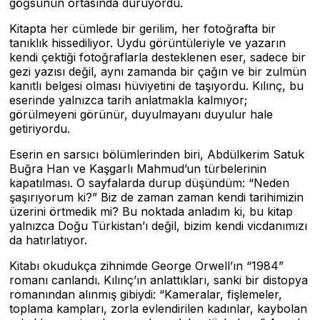
göğsünün ortasında duruyordu.
Kitapta her cümlede bir gerilim, her fotoğrafta bir
tanıklık hissediliyor. Uydu görüntüleriyle ve yazarın
kendi çektiği fotoğraflarla desteklenen eser, sadece bir
gezi yazısı değil, aynı zamanda bir çağın ve bir zulmün
kanıtlı belgesi olması hüviyetini de taşıyordu. Kılınç, bu
eserinde yalnızca tarih anlatmakla kalmıyor;
görülmeyeni görünür, duyulmayanı duyulur hale
getiriyordu.
Eserin en sarsıcı bölümlerinden biri, Abdülkerim Satuk
Buğra Han ve Kaşgarlı Mahmud’un türbelerinin
kapatılması. O sayfalarda durup düşündüm: “Neden
şaşırıyorum ki?” Biz de zaman zaman kendi tarihimizin
üzerini örtmedik mi? Bu noktada anladım ki, bu kitap
yalnızca Doğu Türkistan’ı değil, bizim kendi vicdanımızı
da hatırlatıyor.
Kitabı okudukça zihnimde George Orwell’ın “1984”
romanı canlandı. Kılınç’ın anlattıkları, sanki bir distopya
romanından alınmış gibiydi: “Kameralar, fişlemeler,
toplama kampları, zorla evlendirilen kadınlar, kaybolan