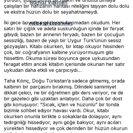
yurdun, susturulmuş bir halkın ve unutturulmaya
Namaz Vakitleri
çalışılan bir hafızanın haritası niteliğini taşıyan dolu dolu
ve ekstra hüzün dolu bir seyahatnameydi.
İki gece boyunca gözlerimi kırpmadan okudum. Her
Nöbetçi Eczaneler
satırı bir çığlık ve adeta suskunluğun içinde bir feryat
gibiydi; bazen bir annenin feryadı, bazen bir çocuğun
sessizliği, bazen de yaşlı bir Uygur Türk’ünün sessiz
gözyaşları. Kitabı okurken, bir kitap okuyor hissinden
çok, bir coğrafyanın kalbine yürüyormuşum gibi
hissettim. Okuma süresi boyunca gece uykusundan
feragat ettim ancak kitabın içerisinde okunan her satır
uykudan daha etkili ve çarpıcıydı…
Taha Kılınç, Doğu Türkistan’a sadece gitmemiş, orada
kalbinin bir parçasını bırakmış. Dilindeki samimiyet
dikkat çekici, ne bir öğretmen gibi ders veriyor, ne de
bir gazeteci gibi uzaktan anlatıyor. Daha çok bir dost
gibi konuşuyor: “Sıcak, içten ve hüzünlü” bir tonda
bizimle sohbet ediyor havası vardı. Okur, kitabı
okurken onunla birlikte o sokaklarda dolaşıyor, aynı
tedirginliği hissediyor, aynı göğe bakıyor, aynı acıları
yürekten hissediyor ve çok derinden bir hüzün okurun