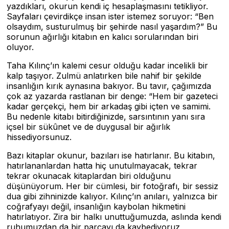
yazdıkları, okurun kendi iç hesaplaşmasını tetikliyor.
Sayfaları çevirdikçe insan ister istemez soruyor: “Ben
olsaydım, susturulmuş bir şehirde nasıl yaşardım?” Bu
sorunun ağırlığı kitabın en kalıcı sorularından biri
oluyor.
Taha Kılınç’ın kalemi cesur olduğu kadar incelikli bir
kalp taşıyor. Zulmü anlatırken bile nahif bir şekilde
insanlığın kırık aynasına bakıyor. Bu tavır, çağımızda
çok az yazarda rastlanan bir denge: “Hem bir gazeteci
kadar gerçekçi, hem bir arkadaş gibi içten ve samimi.
Bu nedenle kitabı bitirdiğinizde, sarsıntının yanı sıra
içsel bir sükûnet ve de duygusal bir ağırlık
hissediyorsunuz.
Bazı kitaplar okunur, bazıları ise hatırlanır. Bu kitabın,
hatırlananlardan hatta hiç unutulmayacak, tekrar
tekrar okunacak kitaplardan biri olduğunu
düşünüyorum. Her bir cümlesi, bir fotoğrafı, bir sessiz
dua gibi zihninizde kalıyor. Kılınç’ın anıları, yalnızca bir
coğrafyayı değil, insanlığın kaybolan hikmetini
hatırlatıyor. Zira bir halkı unuttuğumuzda, aslında kendi
ruhumuzdan da bir parçayı da kaybediyoruz,