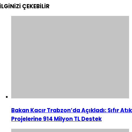
İLGİNİZİ
ÇEKEBİLİR
Bakan Kacır Trabzon’da Açıkladı: Sıfır Atık
Projelerine 914 Milyon TL Destek