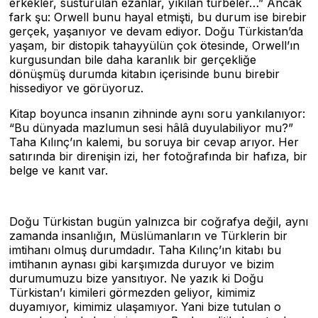
erkekler, susturulan ezanlar, yıkılan türbeler…” Ancak
fark şu: Orwell bunu hayal etmişti, bu durum ise birebir
gerçek, yaşanıyor ve devam ediyor. Doğu Türkistan’da
yaşam, bir distopik tahayyülün çok ötesinde, Orwell’ın
kurgusundan bile daha karanlık bir gerçekliğe
dönüşmüş durumda kitabın içerisinde bunu birebir
hissediyor ve görüyoruz.
Kitap boyunca insanın zihninde aynı soru yankılanıyor:
“Bu dünyada mazlumun sesi hâlâ duyulabiliyor mu?”
Taha Kılınç’ın kalemi, bu soruya bir cevap arıyor. Her
satırında bir direnişin izi, her fotoğrafında bir hafıza, bir
belge ve kanıt var.
Doğu Türkistan bugün yalnızca bir coğrafya değil, aynı
zamanda insanlığın, Müslümanların ve Türklerin bir
imtihanı olmuş durumdadır. Taha Kılınç’ın kitabı bu
imtihanın aynası gibi karşımızda duruyor ve bizim
durumumuzu bize yansıtıyor. Ne yazık ki Doğu
Türkistan’ı kimileri görmezden geliyor, kimimiz
duyamıyor, kimimiz ulaşamıyor. Yani bize tutulan o