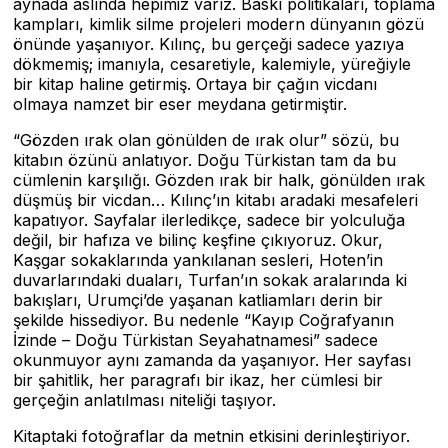
aynada aslında hepimiz varız. Baskı politikaları, toplama
kampları, kimlik silme projeleri modern dünyanın gözü
önünde yaşanıyor. Kılınç, bu gerçeği sadece yazıya
dökmemiş; imanıyla, cesaretiyle, kalemiyle, yüreğiyle
bir kitap haline getirmiş. Ortaya bir çağın vicdanı
olmaya namzet bir eser meydana getirmiştir.
“Gözden ırak olan gönülden de ırak olur” sözü, bu
kitabın özünü anlatıyor. Doğu Türkistan tam da bu
cümlenin karşılığı. Gözden ırak bir halk, gönülden ırak
düşmüş bir vicdan… Kılınç’ın kitabı aradaki mesafeleri
kapatıyor. Sayfalar ilerledikçe, sadece bir yolculuğa
değil, bir hafıza ve bilinç keşfine çıkıyoruz. Okur,
Kaşgar sokaklarında yankılanan sesleri, Hoten’in
duvarlarındaki duaları, Turfan’ın sokak aralarında ki
bakışları, Urumçi’de yaşanan katliamları derin bir
şekilde hissediyor. Bu nedenle “Kayıp Coğrafyanın
İzinde – Doğu Türkistan Seyahatnamesi” sadece
okunmuyor aynı zamanda da yaşanıyor. Her sayfası
bir şahitlik, her paragrafı bir ikaz, her cümlesi bir
gerçeğin anlatılması niteliği taşıyor.
Kitaptaki fotoğraflar da metnin etkisini derinleştiriyor.