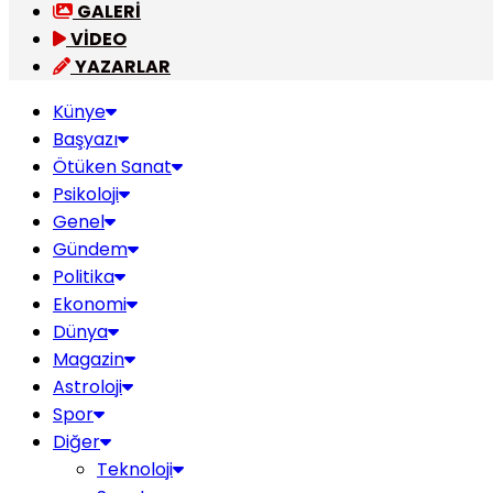
GALERİ
VİDEO
YAZARLAR
Künye
Başyazı
Ötüken Sanat
Psikoloji
Genel
Gündem
Politika
Ekonomi
Dünya
Magazin
Astroloji
Spor
Diğer
Teknoloji