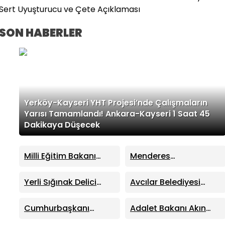
Sert Uyuşturucu ve Çete Açıklaması
SON HABERLER
Yerköy-Kayseri YHT Projesi’nde Çalışmaların
Yarısı Tamamlandı! Ankara-Kayseri 1 Saat 45
Dakikaya Düşecek
Milli Eğitim Bakanı
Menderes
Yusuf Tekin Duyurdu:
Belediyesi’ne Rüşvet
YKS Sistemi
Operasyonu: Belediye
Yerli Sığınak Delici
Avcılar Belediyesi
Değişmeyecek,
Başkanı İlkay Çiçek
TOLUN P, AKINCI TİHA
Asfalt İhalesi
Sorular Yeni
Tutuklandı
Testinde Hedefi Tam
Operasyonu: 12
Cumhurbaşkanı
Adalet Bakanı Akın
Müfredata Göre
İsabetle Vurdu
Şüpheli Tutuklandı
Erdoğan’dan Mekke
Gürlek’ten Net Vurgu:
Hazırlanacak