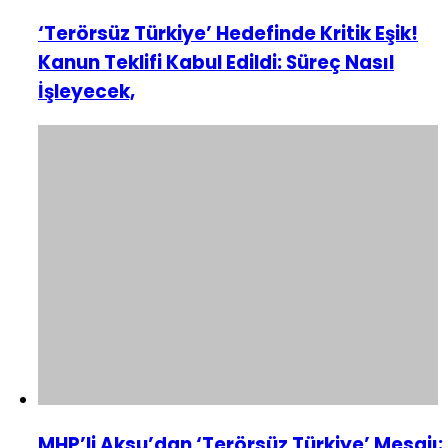
‘Terörsüz Türkiye’ Hedefinde Kritik Eşik!
Kanun Teklifi Kabul Edildi: Süreç Nasıl
İşleyecek,
MHP’li Aksu’dan ‘Terörsüz Türkiye’ Mesajı: