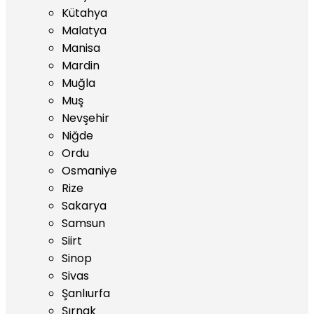
Kütahya
Malatya
Manisa
Mardin
Muğla
Muş
Nevşehir
Niğde
Ordu
Osmaniye
Rize
Sakarya
Samsun
Siirt
Sinop
Sivas
Şanlıurfa
Şırnak