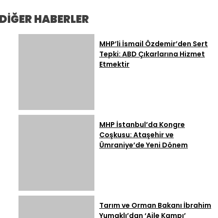
Odak Anahtar
Savunma Anlaşması
“Adalet Önünde Kim
Kelimeler:
Açıklaması: “Hiçbir
Suçluysa Hesap
DİĞER HABERLER
Ülkeyi Hedef Almıyor”
Verecek”
MHP’li İsmail Özdemir’den Sert
Tepki: ABD Çıkarlarına Hizmet
Etmektir
MHP İstanbul’da Kongre
Coşkusu: Ataşehir ve
Ümraniye’de Yeni Dönem
Tarım ve Orman Bakanı İbrahim
Yumaklı’dan ‘Aile Kampı’