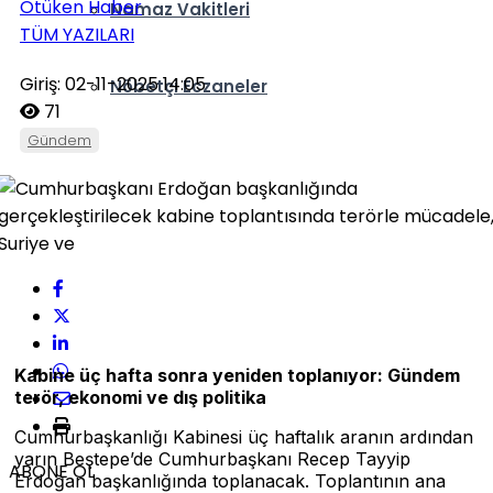
Ötüken Haber
Namaz Vakitleri
TÜM YAZILARI
Giriş: 02-11-2025 14:05
Nöbetçi Eczaneler
71
Gündem
Kabine üç hafta sonra yeniden toplanıyor: Gündem
terör, ekonomi ve dış politika
Cumhurbaşkanlığı Kabinesi üç haftalık aranın ardından
yarın Beştepe’de Cumhurbaşkanı Recep Tayyip
ABONE OL
Erdoğan başkanlığında toplanacak. Toplantının ana