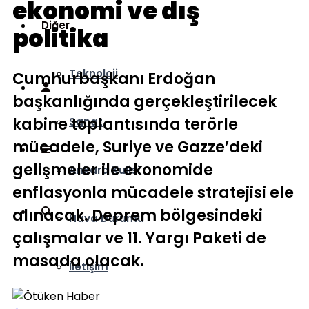
ekonomi ve dış
Diğer
politika
Teknoloji
Cumhurbaşkanı Erdoğan
başkanlığında gerçekleştirilecek
kabine toplantısında terörle
Sanat
mücadele, Suriye ve Gazze’deki
gelişmeler ile ekonomide
Ankara Kulisi
enflasyonla mücadele stratejisi ele
alınacak. Deprem bölgesindeki
Hava Durumu
çalışmalar ve 11. Yargı Paketi de
masada olacak.
İletişim