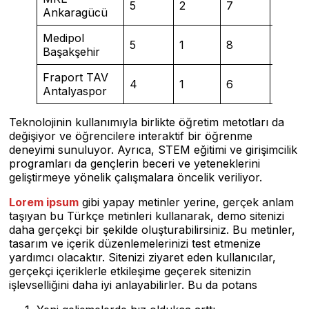
5
2
7
Ankaragücü
Medipol
5
1
8
2
Başakşehir
Fraport TAV
4
1
6
2
Antalyaspor
Teknolojinin kullanımıyla birlikte öğretim metotları da
değişiyor ve öğrencilere interaktif bir öğrenme
deneyimi sunuluyor. Ayrıca, STEM eğitimi ve girişimcilik
programları da gençlerin beceri ve yeteneklerini
geliştirmeye yönelik çalışmalara öncelik veriliyor.
Lorem ipsum
gibi yapay metinler yerine, gerçek anlam
taşıyan bu Türkçe metinleri kullanarak, demo sitenizi
daha gerçekçi bir şekilde oluşturabilirsiniz. Bu metinler,
tasarım ve içerik düzenlemelerinizi test etmenize
yardımcı olacaktır. Sitenizi ziyaret eden kullanıcılar,
gerçekçi içeriklerle etkileşime geçerek sitenizin
işlevselliğini daha iyi anlayabilirler. Bu da potans