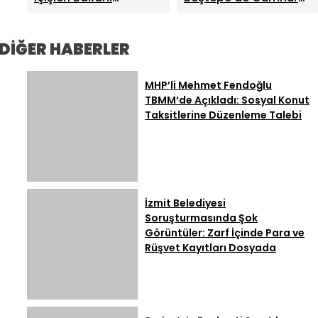
Eğitim Mesajları Son
Mustafa Çiftçi:
İttifakı Zirvesi!
Derece Önemli
“Terörsüz Türkiye
Cumhurbaşkanı
Devletimizin Sarsılmaz
Erdoğan ve MHP Lideri
DİĞER HABERLER
İradesidir”
Bahçeli Bir Araya Geldi
MHP’li Mehmet Fendoğlu
TBMM’de Açıkladı: Sosyal Konut
Taksitlerine Düzenleme Talebi
İzmit Belediyesi
Soruşturmasında Şok
Görüntüler: Zarf İçinde Para ve
Rüşvet Kayıtları Dosyada