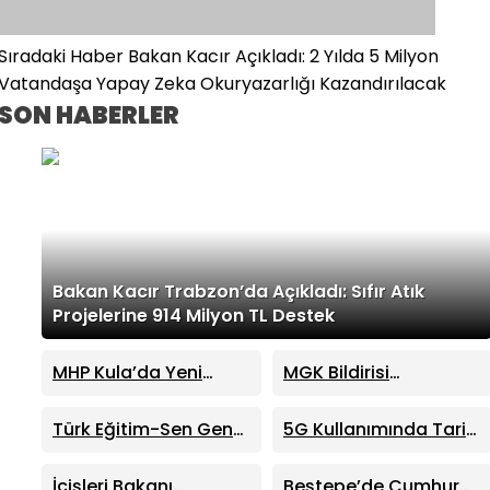
Sıradaki Haber
Bakan Kacır Açıkladı: 2 Yılda 5 Milyon
Vatandaşa Yapay Zeka Okuryazarlığı Kazandırılacak
SON HABERLER
Bakan Kacır Trabzon’da Açıkladı: Sıfır Atık
Projelerine 914 Milyon TL Destek
MHP Kula’da Yeni
MGK Bildirisi
Dönem: Hüseyin
Yayımlandı: Terörsüz
Sönmez İlçe Başkanı
Türkiye Süreci ve Kritik
Türk Eğitim-Sen Genel
5G Kullanımında Tarihi
Seçildi
Dış Politika Mesajları
Başkanı Talip Geylan:
Sıçrama: 4 Ayda 44,5
MHP Lideri Bahçeli’nin
Milyon Abone
İçişleri Bakanı
Beştepe’de Cumhur