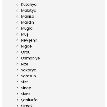
Kütahya
Malatya
Manisa
Mardin
Muğla
Muş
Nevşehir
Niğde
Ordu
Osmaniye
Rize
Sakarya
Samsun
Siirt
Sinop
Sivas
Şanlıurfa
Şırnak