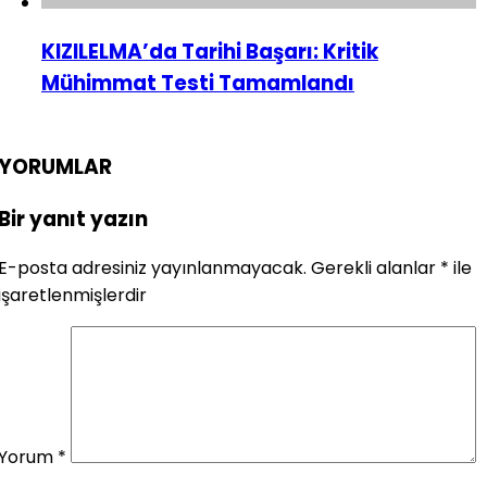
KIZILELMA’da Tarihi Başarı: Kritik
Mühimmat Testi Tamamlandı
YORUMLAR
Bir yanıt yazın
E-posta adresiniz yayınlanmayacak.
Gerekli alanlar
*
ile
işaretlenmişlerdir
Yorum
*