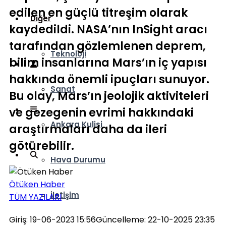
edilen en güçlü titreşim olarak
Diğer
kaydedildi. NASA’nın InSight aracı
tarafından gözlemlenen deprem,
Teknoloji
bilim insanlarına Mars’ın iç yapısı
hakkında önemli ipuçları sunuyor.
Sanat
Bu olay, Mars’ın jeolojik aktiviteleri
ve gezegenin evrimi hakkındaki
Ankara Kulisi
araştırmaları daha da ileri
götürebilir.
Hava Durumu
Ötüken Haber
İletişim
TÜM YAZILARI
Giriş: 19-06-2023 15:56
Güncelleme: 22-10-2025 23:35