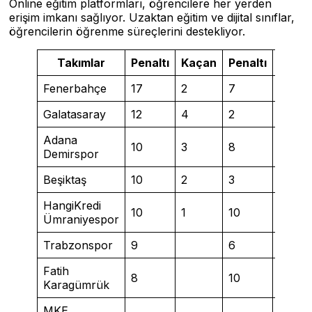
Online eğitim platformları, öğrencilere her yerden
erişim imkanı sağlıyor. Uzaktan eğitim ve dijital sınıflar,
öğrencilerin öğrenme süreçlerini destekliyor.
Takımlar
Penaltı
Kaçan
Penaltı
Kaça
Fenerbahçe
17
2
7
1
Galatasaray
12
4
2
1
Adana
10
3
8
Demirspor
Beşiktaş
10
2
3
1
HangiKredi
10
1
10
1
Ümraniyespor
Trabzonspor
9
6
Fatih
8
10
3
Karagümrük
MKE