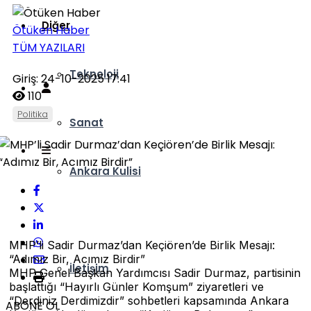
Diğer
Ötüken Haber
TÜM YAZILARI
Teknoloji
Giriş: 24-10-2025 17:41
110
Politika
Sanat
Ankara Kulisi
Hava Durumu
MHP’li Sadir Durmaz’dan Keçiören’de Birlik Mesajı:
“Adımız Bir, Acımız Birdir”
İletişim
MHP Genel Başkan Yardımcısı Sadir Durmaz, partisinin
başlattığı “Hayırlı Günler Komşum” ziyaretleri ve
“Derdiniz Derdimizdir” sohbetleri kapsamında Ankara
ABONE OL