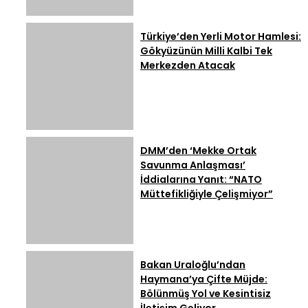
Türkiye’den Yerli Motor Hamlesi:
Gökyüzünün Milli Kalbi Tek
Merkezden Atacak
DMM’den ‘Mekke Ortak
Savunma Anlaşması’
İddialarına Yanıt: “NATO
Müttefikliğiyle Çelişmiyor”
Bakan Uraloğlu’ndan
Haymana’ya Çifte Müjde:
Bölünmüş Yol ve Kesintisiz
İletişim Geliyor