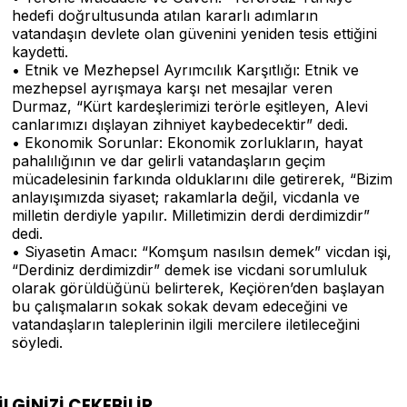
hedefi doğrultusunda atılan kararlı adımların
vatandaşın devlete olan güvenini yeniden tesis ettiğini
kaydetti.
• Etnik ve Mezhepsel Ayrımcılık Karşıtlığı: Etnik ve
mezhepsel ayrışmaya karşı net mesajlar veren
Durmaz, “Kürt kardeşlerimizi terörle eşitleyen, Alevi
canlarımızı dışlayan zihniyet kaybedecektir” dedi.
• Ekonomik Sorunlar: Ekonomik zorlukların, hayat
pahalılığının ve dar gelirli vatandaşların geçim
mücadelesinin farkında olduklarını dile getirerek, “Bizim
anlayışımızda siyaset; rakamlarla değil, vicdanla ve
milletin derdiyle yapılır. Milletimizin derdi derdimizdir”
dedi.
• Siyasetin Amacı: “Komşum nasılsın demek” vicdan işi,
“Derdiniz derdimizdir” demek ise vicdani sorumluluk
olarak görüldüğünü belirterek, Keçiören’den başlayan
bu çalışmaların sokak sokak devam edeceğini ve
vatandaşların taleplerinin ilgili mercilere iletileceğini
söyledi.
İLGİNİZİ
ÇEKEBİLİR