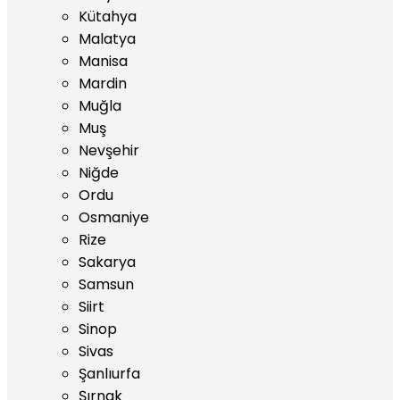
Kütahya
Malatya
Manisa
Mardin
Muğla
Muş
Nevşehir
Niğde
Ordu
Osmaniye
Rize
Sakarya
Samsun
Siirt
Sinop
Sivas
Şanlıurfa
Şırnak