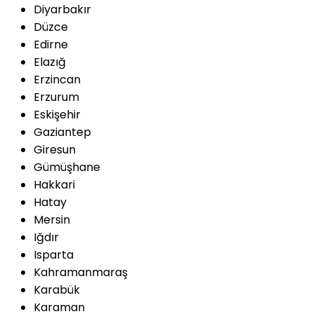
Diyarbakır
Düzce
Edirne
Elazığ
Erzincan
Erzurum
Eskişehir
Gaziantep
Giresun
Gümüşhane
Hakkari
Hatay
Mersin
Iğdır
Isparta
Kahramanmaraş
Karabük
Karaman