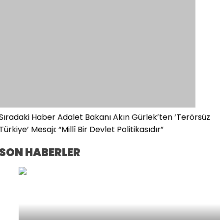
Sıradaki Haber
Adalet Bakanı Akın Gürlek’ten ‘Terörsüz
Türkiye’ Mesajı: “Millî Bir Devlet Politikasıdır”
SON HABERLER