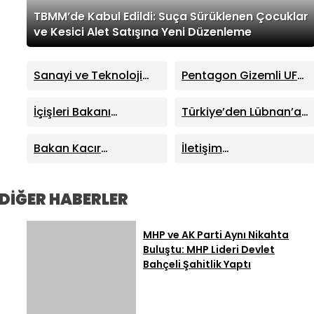
TBMM’de Kabul Edildi: Suça Sürüklenen Çocuklar
ve Kesici Alet Satışına Yeni Düzenleme
Sanayi ve Teknoloji
Pentagon Gizemli UFO
Bakanı Mehmet Fatih
Dosyalarını Yayımladı:
Kacır’dan “Kutuplarda
41 Yeni Dosya Erişime
İçişleri Bakanı
Türkiye’den Lübnan’a
Sıfır Atık” Kitabı
Açıldı
Mustafa Çiftçi
Kritik Destek: Enerjiden
Tanıtımında Önemli
Sinop’ta Yeni Hizmet
Demir Yoluna Dev İş
Bakan Kacır
İletişim
Açıklamalar
Binalarının Açılışını
Birliği
Trabzon’da Açıkladı:
Başkanlığından “Milli
Yaptı
Sıfır Atık Projelerine
Dayanışma”
914 Milyon TL Destek
Kampanyası: Terörün
DİĞER HABERLER
40 Yıllık Ekonomik
Maliyeti Açıklandı
MHP ve AK Parti Aynı Nikahta
Buluştu: MHP Lideri Devlet
Bahçeli Şahitlik Yaptı