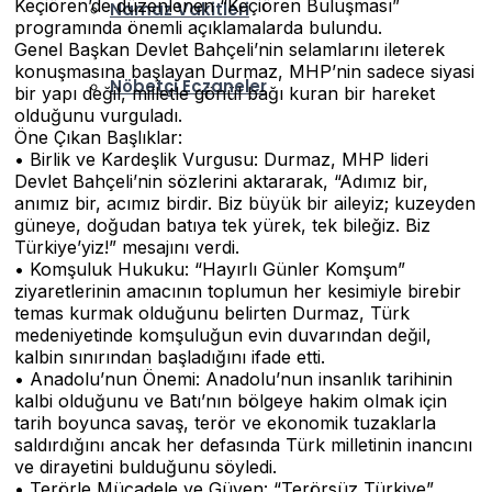
Keçiören’de düzenlenen “Keçiören Buluşması”
Namaz Vakitleri
programında önemli açıklamalarda bulundu.
Genel Başkan Devlet Bahçeli’nin selamlarını ileterek
konuşmasına başlayan Durmaz, MHP’nin sadece siyasi
Nöbetçi Eczaneler
bir yapı değil, milletle gönül bağı kuran bir hareket
olduğunu vurguladı.
Öne Çıkan Başlıklar:
• Birlik ve Kardeşlik Vurgusu: Durmaz, MHP lideri
Devlet Bahçeli’nin sözlerini aktararak, “Adımız bir,
anımız bir, acımız birdir. Biz büyük bir aileyiz; kuzeyden
güneye, doğudan batıya tek yürek, tek bileğiz. Biz
Türkiye’yiz!” mesajını verdi.
• Komşuluk Hukuku: “Hayırlı Günler Komşum”
ziyaretlerinin amacının toplumun her kesimiyle birebir
temas kurmak olduğunu belirten Durmaz, Türk
medeniyetinde komşuluğun evin duvarından değil,
kalbin sınırından başladığını ifade etti.
• Anadolu’nun Önemi: Anadolu’nun insanlık tarihinin
kalbi olduğunu ve Batı’nın bölgeye hakim olmak için
tarih boyunca savaş, terör ve ekonomik tuzaklarla
saldırdığını ancak her defasında Türk milletinin inancını
ve dirayetini bulduğunu söyledi.
• Terörle Mücadele ve Güven: “Terörsüz Türkiye”