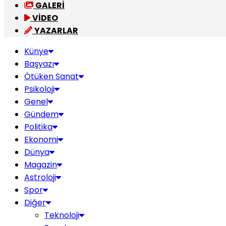
GALERİ
VİDEO
YAZARLAR
Künye
Başyazı
Ötüken Sanat
Psikoloji
Genel
Gündem
Politika
Ekonomi
Dünya
Magazin
Astroloji
Spor
Diğer
Teknoloji