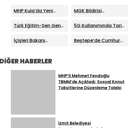
MHP Kula’da Yeni
MGK Bildirisi
Dönem: Hüseyin
Yayımlandı: Terörsüz
Sönmez İlçe Başkanı
Türkiye Süreci ve Kritik
Türk Eğitim-Sen Genel
5G Kullanımında Tarihi
Seçildi
Dış Politika Mesajları
Başkanı Talip Geylan:
Sıçrama: 4 Ayda 44,5
MHP Lideri Bahçeli’nin
Milyon Abone
İçişleri Bakanı
Beştepe’de Cumhur
Eğitim Mesajları Son
Mustafa Çiftçi:
İttifakı Zirvesi!
Derece Önemli
“Terörsüz Türkiye
Cumhurbaşkanı
Devletimizin Sarsılmaz
Erdoğan ve MHP Lideri
DİĞER HABERLER
İradesidir”
Bahçeli Bir Araya Geldi
MHP’li Mehmet Fendoğlu
TBMM’de Açıkladı: Sosyal Konut
Taksitlerine Düzenleme Talebi
İzmit Belediyesi