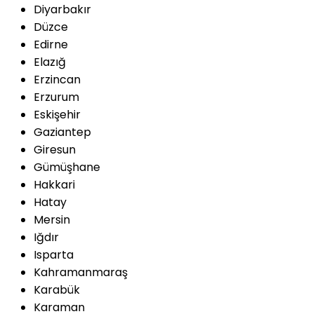
Diyarbakır
Düzce
Edirne
Elazığ
Erzincan
Erzurum
Eskişehir
Gaziantep
Giresun
Gümüşhane
Hakkari
Hatay
Mersin
Iğdır
Isparta
Kahramanmaraş
Karabük
Karaman