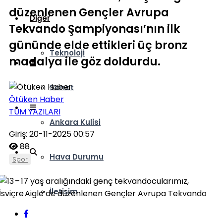
düzenlenen Gençler Avrupa
Diğer
Tekvando Şampiyonası’nın ilk
gününde elde ettikleri üç bronz
Teknoloji
madalya ile göz doldurdu.
Sanat
Ötüken Haber
TÜM YAZILARI
Ankara Kulisi
Giriş: 20-11-2025 00:57
88
Hava Durumu
Spor
İletişim