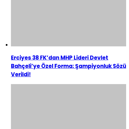
Erciyes 38 FK’dan MHP Lideri Devlet
Bahçeli’ye Özel Forma: Şampiyonluk Sözü
Verildi!