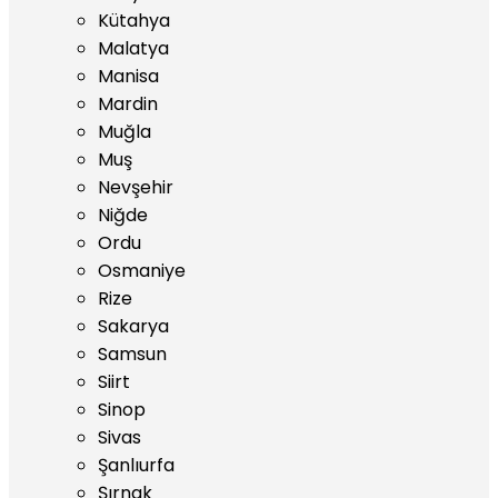
Kütahya
Malatya
Manisa
Mardin
Muğla
Muş
Nevşehir
Niğde
Ordu
Osmaniye
Rize
Sakarya
Samsun
Siirt
Sinop
Sivas
Şanlıurfa
Şırnak