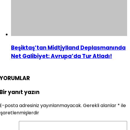
Beşiktaş’tan Midtjylland Deplasmanında
Net Galibiyet: Avrupa’da Tur Atladı!
YORUMLAR
Bir yanıt yazın
E-posta adresiniz yayınlanmayacak.
Gerekli alanlar
*
ile
işaretlenmişlerdir