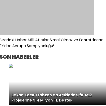
Sıradaki Haber
Milli Atıcılar Şimal Yılmaz ve Fahrettincan
Er’den Avrupa Şampiyonluğu!
SON HABERLER
Bakan Kacır Trabzon’da Açıkladı: Sıfır Atık
Projelerine 914 Milyon TL Destek