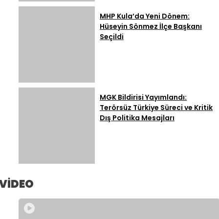
MHP Kula’da Yeni Dönem:
Hüseyin Sönmez İlçe Başkanı
Seçildi
MGK Bildirisi Yayımlandı:
Terörsüz Türkiye Süreci ve Kritik
Dış Politika Mesajları
VİDEO