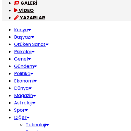
GALERİ
VİDEO
YAZARLAR
Künye
Başyazı
Ötüken Sanat
Psikoloji
Genel
Gündem
Politika
Ekonomi
Dünya
Magazin
Astroloji
Spor
Diğer
Teknoloji