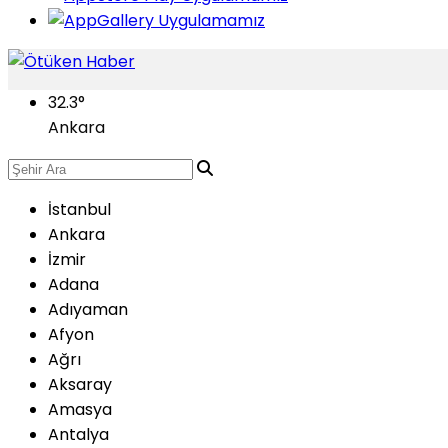
32.3
°
Ankara
İstanbul
Ankara
İzmir
Adana
Adıyaman
Afyon
Ağrı
Aksaray
Amasya
Antalya