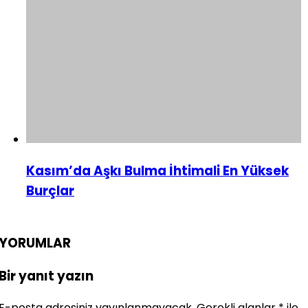
Kasım’da Aşkı Bulma İhtimali En Yüksek
Burçlar
YORUMLAR
Bir yanıt yazın
E-posta adresiniz yayınlanmayacak.
Gerekli alanlar
*
ile