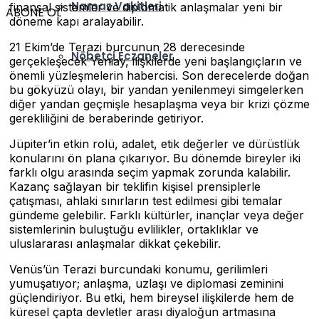
Namaz Vakitleri
finansal sistemler ve diplomatik anlaşmalar yeni bir
ABONE OL
döneme kapı aralayabilir.
21 Ekim’de Terazi burcunun 28 derecesinde
Nöbetçi Eczaneler
gerçekleşecek Yeniay, ilişkilerde yeni başlangıçların ve
önemli yüzleşmelerin habercisi. Son derecelerde doğan
bu gökyüzü olayı, bir yandan yenilenmeyi simgelerken
diğer yandan geçmişle hesaplaşma veya bir krizi çözme
gerekliliğini de beraberinde getiriyor.
Jüpiter’in etkin rolü, adalet, etik değerler ve dürüstlük
konularını ön plana çıkarıyor. Bu dönemde bireyler iki
farklı olgu arasında seçim yapmak zorunda kalabilir.
Kazanç sağlayan bir teklifin kişisel prensiplerle
çatışması, ahlaki sınırların test edilmesi gibi temalar
gündeme gelebilir. Farklı kültürler, inançlar veya değer
sistemlerinin buluştuğu evlilikler, ortaklıklar ve
uluslararası anlaşmalar dikkat çekebilir.
Venüs’ün Terazi burcundaki konumu, gerilimleri
yumuşatıyor; anlaşma, uzlaşı ve diplomasi zeminini
güçlendiriyor. Bu etki, hem bireysel ilişkilerde hem de
küresel çapta devletler arası diyaloğun artmasına