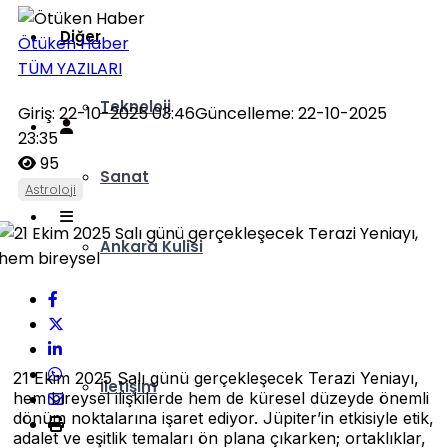
Diğer
Ötüken Haber
TÜM YAZILARI
Teknoloji
Giriş: 22-10-2025 03:46
Güncelleme: 22-10-2025
23:35
95
Sanat
Astroloji
Ankara Kulisi
Hava Durumu
21 Ekim 2025 Salı günü gerçekleşecek Terazi Yeniayı,
İletişim
hem bireysel ilişkilerde hem de küresel düzeyde önemli
dönüm noktalarına işaret ediyor. Jüpiter’in etkisiyle etik,
adalet ve eşitlik temaları ön plana çıkarken; ortaklıklar,