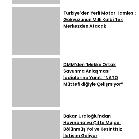
Türkiye’den Yerli Motor Hamlesi:
Gökyüzünün Milli Kalbi Tek
Merkezden Atacak
DMM’den ‘Mekke Ortak
Savunma Anlaşması’
İddialarına Yanıt: “NATO
Müttefikliğiyle Çelişmiyor”
Bakan Uraloğlu’ndan
Haymana’ya Çifte Müjde:
Bölünmüş Yol ve Kesintisiz
İletişim Geliyor