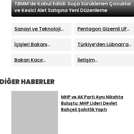
TBMM’de Kabul Edildi: Suça Sürüklenen Çocuklar
ve Kesici Alet Satışına Yeni Düzenleme
Sanayi ve Teknoloji
Pentagon Gizemli UFO
Bakanı Mehmet Fatih
Dosyalarını Yayımladı:
Kacır’dan “Kutuplarda
41 Yeni Dosya Erişime
İçişleri Bakanı
Türkiye’den Lübnan’a
Sıfır Atık” Kitabı
Açıldı
Mustafa Çiftçi
Kritik Destek: Enerjiden
Tanıtımında Önemli
Sinop’ta Yeni Hizmet
Demir Yoluna Dev İş
Bakan Kacır
İletişim
Açıklamalar
Binalarının Açılışını
Birliği
Trabzon’da Açıkladı:
Başkanlığından “Milli
Yaptı
Sıfır Atık Projelerine
Dayanışma”
914 Milyon TL Destek
Kampanyası: Terörün
DİĞER HABERLER
40 Yıllık Ekonomik
Maliyeti Açıklandı
MHP ve AK Parti Aynı Nikahta
Buluştu: MHP Lideri Devlet
Bahçeli Şahitlik Yaptı