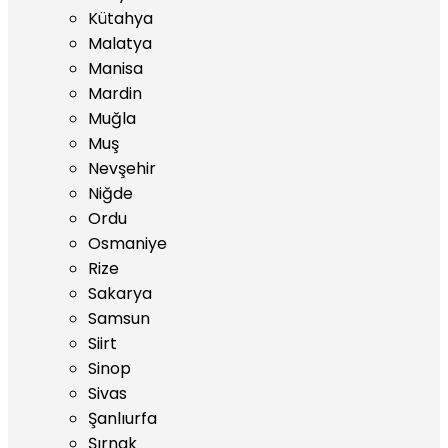
Kütahya
Malatya
Manisa
Mardin
Muğla
Muş
Nevşehir
Niğde
Ordu
Osmaniye
Rize
Sakarya
Samsun
Siirt
Sinop
Sivas
Şanlıurfa
Şırnak