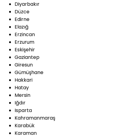
Diyarbakır
Düzce
Edirne
Elazığ
Erzincan
Erzurum
Eskişehir
Gaziantep
Giresun
Gümüşhane
Hakkari
Hatay
Mersin
Iğdır
Isparta
Kahramanmaraş
Karabük
Karaman