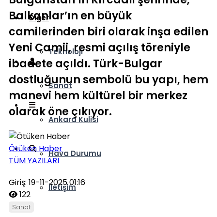
Balkanlar’ın en büyük
Diğer
camilerinden biri olarak inşa edilen
Yeni Camii, resmi açılış töreniyle
Teknoloji
ibadete açıldı. Türk-Bulgar
dostluğunun sembolü bu yapı, hem
Sanat
manevi hem kültürel bir merkez
olarak öne çıkıyor.
Ankara Kulisi
Ötüken Haber
Hava Durumu
TÜM YAZILARI
Giriş: 19-11-2025 01:16
İletişim
122
Sanat