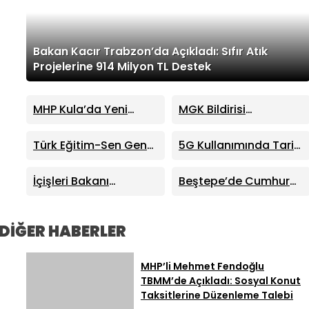
Bakan Kacır Trabzon’da Açıkladı: Sıfır Atık
Projelerine 914 Milyon TL Destek
MHP Kula’da Yeni
MGK Bildirisi
Dönem: Hüseyin
Yayımlandı: Terörsüz
Sönmez İlçe Başkanı
Türkiye Süreci ve Kritik
Türk Eğitim-Sen Genel
5G Kullanımında Tarihi
Seçildi
Dış Politika Mesajları
Başkanı Talip Geylan:
Sıçrama: 4 Ayda 44,5
MHP Lideri Bahçeli’nin
Milyon Abone
İçişleri Bakanı
Beştepe’de Cumhur
Eğitim Mesajları Son
Mustafa Çiftçi:
İttifakı Zirvesi!
Derece Önemli
“Terörsüz Türkiye
Cumhurbaşkanı
Devletimizin Sarsılmaz
Erdoğan ve MHP Lideri
DİĞER HABERLER
İradesidir”
Bahçeli Bir Araya Geldi
MHP’li Mehmet Fendoğlu
TBMM’de Açıkladı: Sosyal Konut
Taksitlerine Düzenleme Talebi