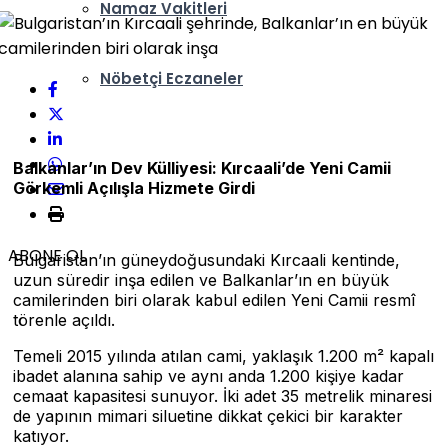
Namaz Vakitleri
Nöbetçi Eczaneler
Balkanlar’ın Dev Külliyesi: Kırcaali’de Yeni Camii
Görkemli Açılışla Hizmete Girdi
ABONE OL
Bulgaristan’ın güneydoğusundaki Kırcaali kentinde,
uzun süredir inşa edilen ve Balkanlar’ın en büyük
camilerinden biri olarak kabul edilen Yeni Camii resmî
törenle açıldı.
Temeli 2015 yılında atılan cami, yaklaşık 1.200 m² kapalı
ibadet alanına sahip ve aynı anda 1.200 kişiye kadar
cemaat kapasitesi sunuyor. İki adet 35 metrelik minaresi
de yapının mimari siluetine dikkat çekici bir karakter
katıyor.