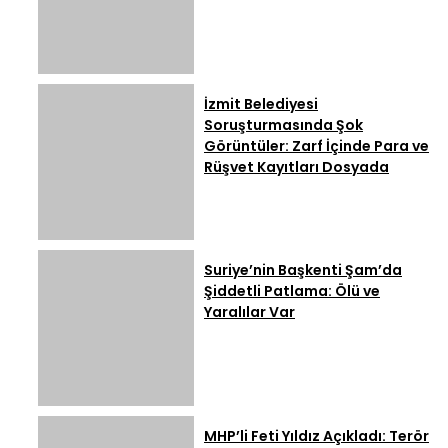
İzmit Belediyesi
Soruşturmasında Şok
Görüntüler: Zarf İçinde Para ve
Rüşvet Kayıtları Dosyada
Suriye’nin Başkenti Şam’da
Şiddetli Patlama: Ölü ve
Yaralılar Var
MHP’li Feti Yıldız Açıkladı: Terör