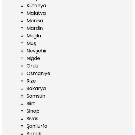
Kütahya
Malatya
Manisa
Mardin
Muğla
Muş
Nevşehir
Niğde
Ordu
Osmaniye
Rize
Sakarya
Samsun
Siirt
Sinop
Sivas
Şanlıurfa
Şırnak