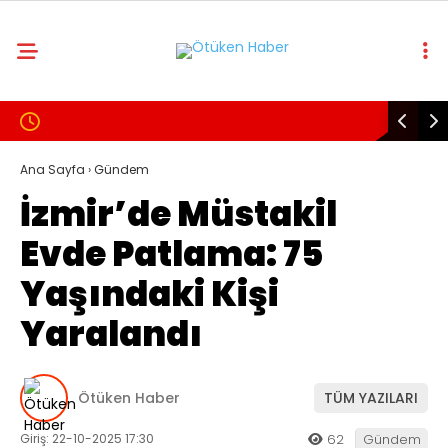
21.2
°
ANKARA
GALERİ
VİDEO
YAZARLAR
KÜNYE
Ana Sayfa
›
Gündem
İzmir’de Müstakil
BAŞYAZI
Evde Patlama: 75
ÖTÜKEN SANAT
Yaşındaki Kişi
PSIKOLOJI
Yaralandı
GENEL
GÜNDEM
Ötüken Haber
TÜM YAZILARI
POLITIKA
Giriş: 22-10-2025 17:30
62
Gündem
EKONOMI