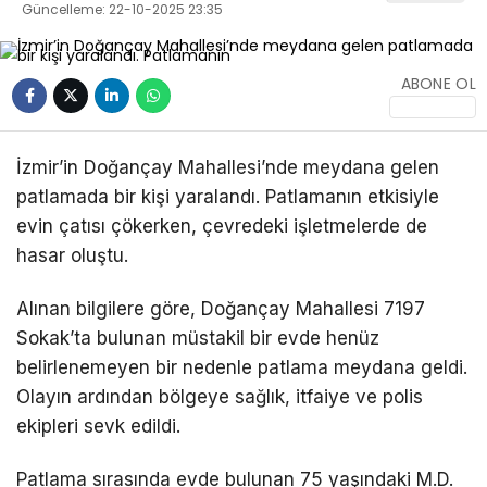
Güncelleme: 22-10-2025 23:35
DÜNYA
ABONE OL
MAGAZIN
ASTROLOJI
İzmir’in Doğançay Mahallesi’nde meydana gelen
SPOR
WhatsApp
İhbar Hattı
patlamada bir kişi yaralandı. Patlamanın etkisiyle
DIĞER
evin çatısı çökerken, çevredeki işletmelerde de
hasar oluştu.
Facebook
Alınan bilgilere göre, Doğançay Mahallesi 7197
Sokak’ta bulunan müstakil bir evde henüz
belirlenemeyen bir nedenle patlama meydana geldi.
Olayın ardından bölgeye sağlık, itfaiye ve polis
ekipleri sevk edildi.
Instagram
Patlama sırasında evde bulunan 75 yaşındaki M.D.