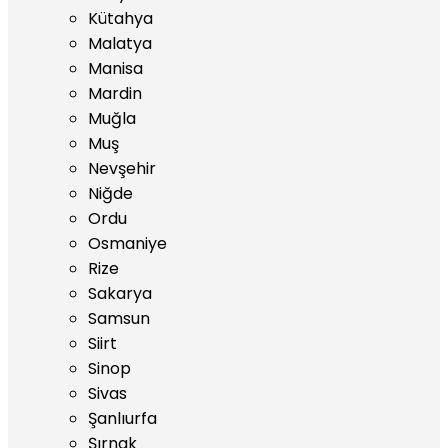
Kütahya
Malatya
Manisa
Mardin
Muğla
Muş
Nevşehir
Niğde
Ordu
Osmaniye
Rize
Sakarya
Samsun
Siirt
Sinop
Sivas
Şanlıurfa
Şırnak