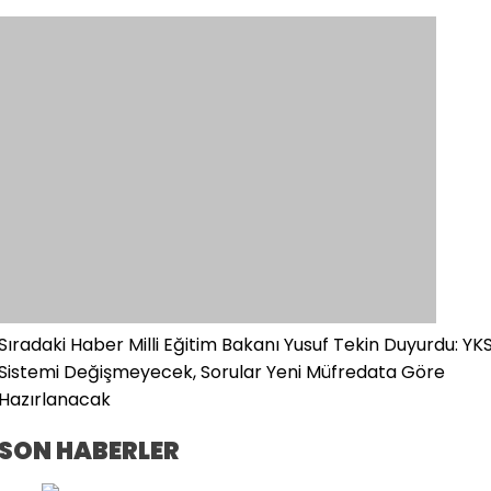
Sıradaki Haber
Milli Eğitim Bakanı Yusuf Tekin Duyurdu: YK
Sistemi Değişmeyecek, Sorular Yeni Müfredata Göre
Hazırlanacak
SON HABERLER