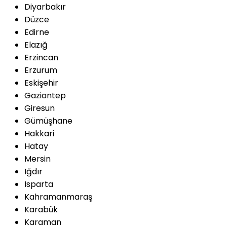
Diyarbakır
Düzce
Edirne
Elazığ
Erzincan
Erzurum
Eskişehir
Gaziantep
Giresun
Gümüşhane
Hakkari
Hatay
Mersin
Iğdır
Isparta
Kahramanmaraş
Karabük
Karaman