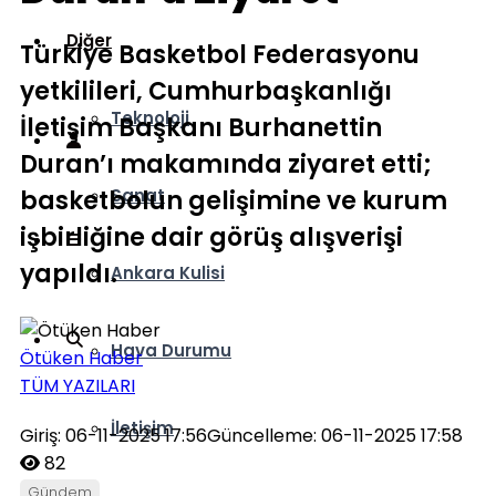
Diğer
Türkiye Basketbol Federasyonu
yetkilileri, Cumhurbaşkanlığı
Teknoloji
İletişim Başkanı Burhanettin
Duran’ı makamında ziyaret etti;
basketbolun gelişimine ve kurum
Sanat
işbirliğine dair görüş alışverişi
yapıldı.
Ankara Kulisi
Hava Durumu
Ötüken Haber
TÜM YAZILARI
İletişim
Giriş: 06-11-2025 17:56
Güncelleme: 06-11-2025 17:58
82
Gündem