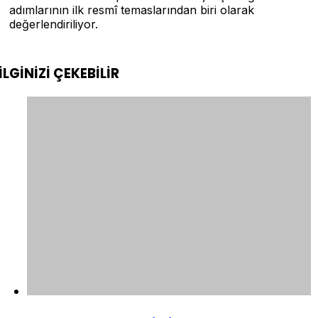
adımlarının ilk resmî temaslarından biri olarak
değerlendiriliyor.
İLGİNİZİ
ÇEKEBİLİR