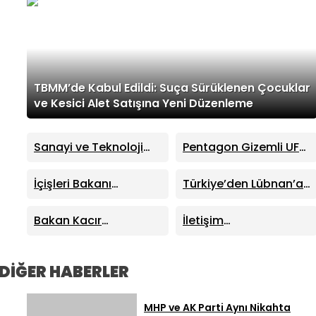
TBMM’de Kabul Edildi: Suça Sürüklenen Çocuklar
ve Kesici Alet Satışına Yeni Düzenleme
Sanayi ve Teknoloji
Pentagon Gizemli UFO
Bakanı Mehmet Fatih
Dosyalarını Yayımladı:
Kacır’dan “Kutuplarda
41 Yeni Dosya Erişime
İçişleri Bakanı
Türkiye’den Lübnan’a
Sıfır Atık” Kitabı
Açıldı
Mustafa Çiftçi
Kritik Destek: Enerjiden
Tanıtımında Önemli
Sinop’ta Yeni Hizmet
Demir Yoluna Dev İş
Bakan Kacır
İletişim
Açıklamalar
Binalarının Açılışını
Birliği
Trabzon’da Açıkladı:
Başkanlığından “Milli
Yaptı
Sıfır Atık Projelerine
Dayanışma”
914 Milyon TL Destek
Kampanyası: Terörün
DİĞER HABERLER
40 Yıllık Ekonomik
Maliyeti Açıklandı
MHP ve AK Parti Aynı Nikahta