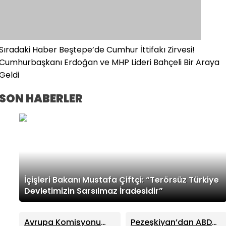
Sıradaki Haber
Beştepe’de Cumhur İttifakı Zirvesi!
Cumhurbaşkanı Erdoğan ve MHP Lideri Bahçeli Bir Araya
Geldi
SON HABERLER
İçişleri Bakanı Mustafa Çiftçi: “Terörsüz Türkiye
Devletimizin Sarsılmaz İradesidir”
Avrupa Komisyonu
Pezeşkiyan’dan ABD