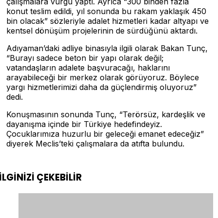
çalışmalara vurgu yaptı. Ayrıca “300 binden fazla
konut teslim edildi, yıl sonunda bu rakam yaklaşık 450
bin olacak” sözleriyle adalet hizmetleri kadar altyapı ve
kentsel dönüşüm projelerinin de sürdüğünü aktardı.
Adıyaman’daki adliye binasıyla ilgili olarak Bakan Tunç,
“Burayı sadece beton bir yapı olarak değil;
vatandaşların adalete başvuracağı, haklarını
arayabileceği bir merkez olarak görüyoruz. Böylece
yargı hizmetlerimizi daha da güçlendirmiş oluyoruz”
dedi.
Konuşmasının sonunda Tunç, “Terörsüz, kardeşlik ve
dayanışma içinde bir Türkiye hedefindeyiz.
Çocuklarımıza huzurlu bir geleceği emanet edeceğiz”
diyerek Meclis’teki çalışmalara da atıfta bulundu.
İLGİNİZİ
ÇEKEBİLİR