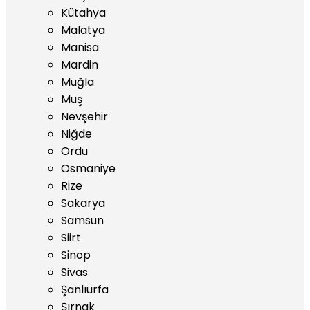
Kütahya
Malatya
Manisa
Mardin
Muğla
Muş
Nevşehir
Niğde
Ordu
Osmaniye
Rize
Sakarya
Samsun
Siirt
Sinop
Sivas
Şanlıurfa
Şırnak