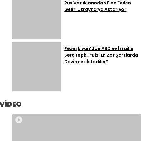
Rus Varlıklarından Elde Edilen
Geliri Ukrayna’ya Aktarıyor
Pezeşkiyan’dan ABD ve İsrail’e
Sert Tepki: “Bizi En Zor Şartlarda
Devirmek İstediler”
VİDEO