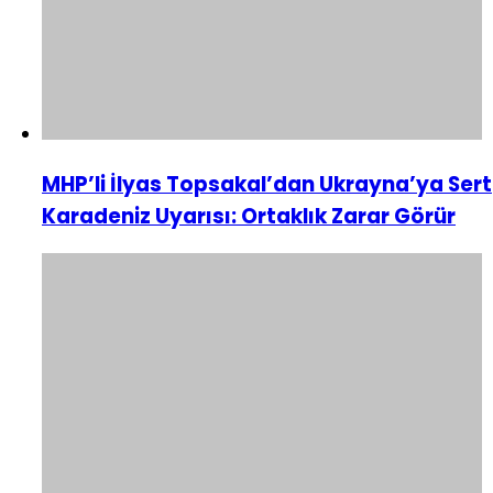
MHP’li İlyas Topsakal’dan Ukrayna’ya Sert
Karadeniz Uyarısı: Ortaklık Zarar Görür