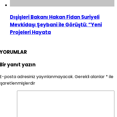
Dışişleri Bakanı Hakan Fidan Suriyeli
Mevkidaşı Şeybani ile Görüştü: “Yeni
Projeleri Hayata
YORUMLAR
Bir yanıt yazın
E-posta adresiniz yayınlanmayacak.
Gerekli alanlar
*
ile
işaretlenmişlerdir