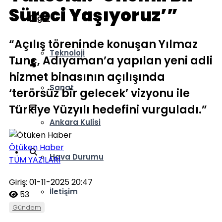
Süreci Yaşıyoruz’”
Diğer
“Açılış töreninde konuşan Yılmaz
Teknoloji
Tunç, Adıyaman’a yapılan yeni adli
hizmet binasının açılışında
Sanat
‘terörsüz bir gelecek’ vizyonu ile
Türkiye Yüzyılı hedefini vurguladı.”
Ankara Kulisi
Ötüken Haber
Hava Durumu
TÜM YAZILARI
Giriş: 01-11-2025 20:47
İletişim
53
Gündem