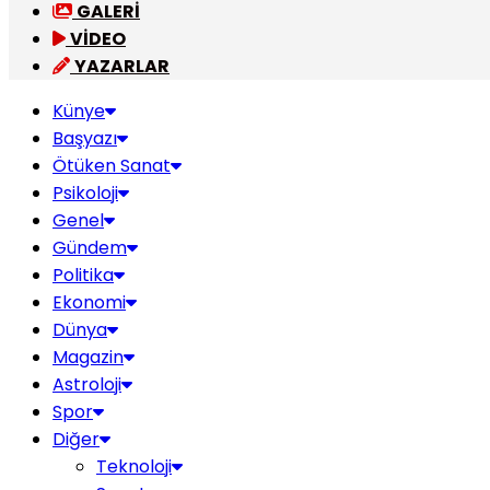
GALERİ
VİDEO
YAZARLAR
Künye
Başyazı
Ötüken Sanat
Psikoloji
Genel
Gündem
Politika
Ekonomi
Dünya
Magazin
Astroloji
Spor
Diğer
Teknoloji