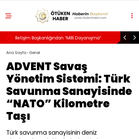
İletişim Başkanlığından “Milli Dayanışma”
Bakan Ku
Kampanyası: Terörün 40 Yıllık Ekonomik
5 İlde Ha
Ana Sayfa
›
Genel
ADVENT Savaş
Maliyeti Açıklandı
Yönetim Sistemi: Türk
Savunma Sanayisinde
“NATO” Kilometre
Taşı
Türk savunma sanayisinin deniz