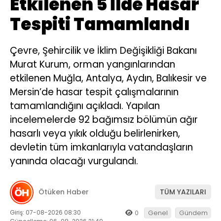
Etkilenen 5 İlde Hasar
Tespiti Tamamlandı
Çevre, Şehircilik ve İklim Değişikliği Bakanı
Murat Kurum, orman yangınlarından
etkilenen Muğla, Antalya, Aydın, Balıkesir ve
Mersin’de hasar tespit çalışmalarının
tamamlandığını açıkladı. Yapılan
incelemelerde 92 bağımsız bölümün ağır
hasarlı veya yıkık olduğu belirlenirken,
devletin tüm imkanlarıyla vatandaşların
yanında olacağı vurgulandı.
Ötüken Haber
TÜM YAZILARI
Giriş: 07-08-2026 08:30
0
Genel
Gündem