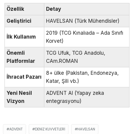
Özellik
Detay
Geliştirici
HAVELSAN (Türk Mühendisler)
2019 (TCG Kınalıada – Ada Sınıfı
İlk Kullanım
Korvet)
Önemli
TCG Ufuk, TCG Anadolu,
Platformlar
CAm.ROMAN
8+ ülke (Pakistan, Endonezya,
İhracat Pazarı
Katar, Şili vb.)
Yeni Nesil
ADVENT AI (Yapay zeka
Vizyon
entegrasyonu)
ADVENT
DENIZ KUVVETLERI
HAVELSAN