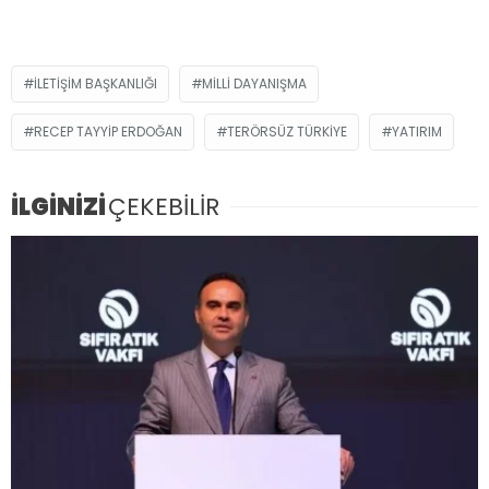
ILETIŞIM BAŞKANLIĞI
MILLI DAYANIŞMA
RECEP TAYYIP ERDOĞAN
TERÖRSÜZ TÜRKIYE
YATIRIM
İLGİNİZİ
ÇEKEBİLİR