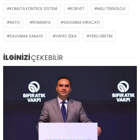
KOMUTA KONTROL SISTEMI
KORVET
MILLI TEKNOLOJI
NATO
ROMANYA
SAVUNMA IHRACATI
SAVUNMA SANAYII
YAPAY ZEKA
YERLI ÜRETIM
İLGİNİZİ
ÇEKEBİLİR